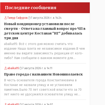
Последние сообщения
Тимур Гафуров
7 августа 2026 г. в 14:24
Новый кондиционер установили после
смерти - Ответа на главный вопрос про ЧП в
детском центре Костаная "НГ" добивалась
три дня
abaika95: Всё с этого дня можно считать что
издание Наша газета не независимое издание.В чем
именно вы видите зависимость редакции от кого-
либо? Нам сообщили о важном моменте для
описываемой истории. И редакция отреагировала
бы дополнительным исследованием на такие
abaika95
7 августа 2026 г. в 14:11
вопрос от любого читателя. Писать "как надо"
Право города с названием Новониколаевск
редакция не будет. Но мы будем публиковать
В честь основателя города Константиновича в
полную и объективную информацию. А потом
Костанае не назвали улицу и не установили
продолжать тему. если выяснятся новые
памятник.Было 70 лет советской власти что за 70
обстоятельства.
лет никто не удосужился основателю улицу не
назвать? Не комильфо было генерал-губернаторам
улицы дарить? При СССР что то знали о нем такое
abaika95
7 августа 2026 г. в 14:07