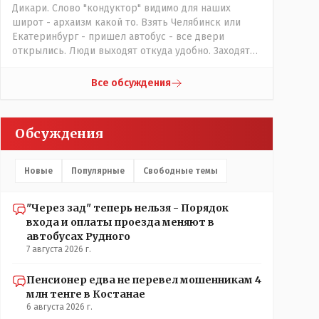
Дикари. Слово "кондуктор" видимо для наших
широт - архаизм какой то. Взять Челябинск или
Екатеринбург - пришел автобус - все двери
открылись. Люди выходят откуда удобно. Заходят
также в любую дверь. Далее - либо платишь сам (у
каждой двери есть валидатор), либо кондуктор
Все обсуждения
подойдет с терминалом. Водитель разгружен от
вопросов оплаты, полностью
сконцентрировавшись на управлении автобусом.
Обсуждения
Кондуктор - помимо удобства - несомненно
рабочие места. Сколько людей можно
трудоустроить? Но зачем, когда водитель должен и
Новые
Популярные
Свободные темы
на дорогу смотреть, и оплату контролировать , и (в
редких случаях оплаты наличкой) сдачу выдавать. У
нас прогресс почему-то идет с регрессом рука об
"Через зад" теперь нельзя - Порядок
руку. Любую хорошую задумку умудряемся
входа и оплаты проезда меняют в
похерить(
автобусах Рудного
7 августа 2026 г.
Пенсионер едва не перевел мошенникам 4
млн тенге в Костанае
6 августа 2026 г.