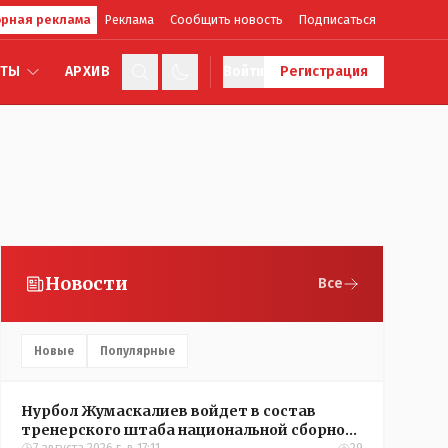
рная реклама
Реклама
Сообщить новость
Подписаться
КТЫ
АРХИВ
Войти
Регистрация
Новости
Все
Новые
Популярные
Нурбол Жумаскалиев войдет в состав
тренерского штаба национальной сборной