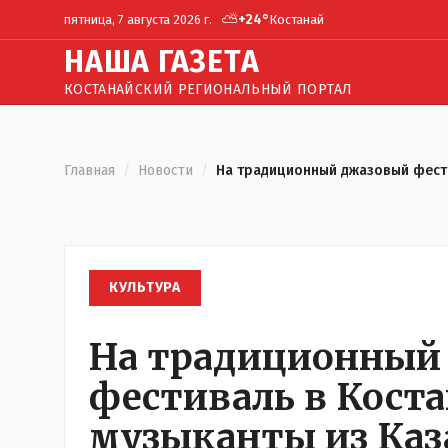
⛅
+
24
°
пятница, 7 августа 2026 г.
Костанай
Н
АША
Г
АЗЕТА
КОСТАНАЙСКИЙ РЕГИОНАЛЬНЫЙ ПОРТАЛ
Главная
/
Новости
/
На традиционный джазовый фести
КУЛЬТУРА
На традиционный
фестиваль в Кост
музыканты из Каз