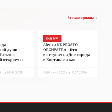
Все материалы
КУЛЬТУРА
ода
Alem и NE PROSTO
кой души -
ORCHESTRA - Кто
Татьяны
выступит на Дне города
й откроется
в Костанае и как
 Костанае. Мы
пройдет праздник
и ее накануне
 г. в 09:04
538
20 июля 2026 г. в 14:27
3774