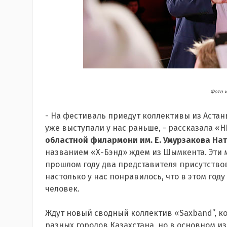
Фото и
- На фестиваль приедут коллективы из Астан
уже выступали у нас раньше, - рассказала «
областной филармони им. Е. Умурзакова На
названием «Х-Бэнд» ждем из Шымкента. Эти м
прошлом году два представителя присутствов
настолько у нас понравилось, что в этом году
человек.
Ждут новый сводный коллектив «Saxband”, к
разных городов Казахстана, но в основном и