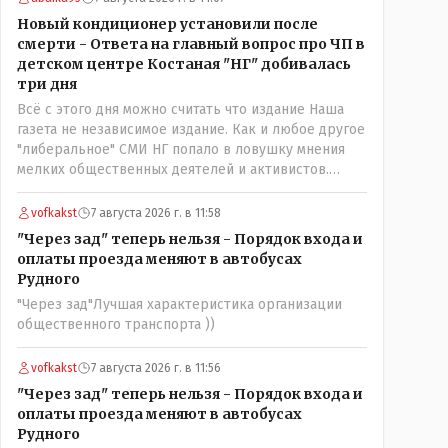
нехорошее? Ну и сейчас значит не надо. Обойдёмся
Новый кондиционер установили после
как-нибудь vofkakst: Где ономасты, которые топят
смерти - Ответа на главный вопрос про ЧП в
за возвращение исторических названийТак
детском центре Костаная "НГ" добивалась
вернули же историческое Кустанай коренное
три дня
название городишка
Всё с этого дня можно считать что издание Наша
газета не независимое издание. Как и любое другое
"либеральное" СМИ НГ попало в ловушку мнения
мелких общественных деятелей и активистов.
Теперь любой активист и НПОшник будет поносить
и диктовать условия газете информационно
vofkakst
7 августа 2026 г. в 11:58
бомбордируя ее пока та не начнет писать "как
"Через зад" теперь нельзя - Порядок входа и
надо" определенному кругу лиц. Редакторская
оплаты проезда меняют в автобусах
политика, коллектив журналистов уже ниче не
Рудного
значат. Прискорбно и иронично
"Через зад"Лучшая характеристика организации
общественного транспорта ))
vofkakst
7 августа 2026 г. в 11:56
"Через зад" теперь нельзя - Порядок входа и
оплаты проезда меняют в автобусах
Рудного