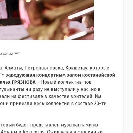
з архива "НГ"
ы, Алматы, Петропавловска, Кокшетау, которые
НГ»
заведующая концертным залом костанайской
талья ГРЯЗНОВА
. - Новый коллектив под
узыканты ни разу не выступали у нас, но в
али на фестивале в качестве зрителей. Им
 они привезли весь коллектив в составе 20-ти
оторый будет представлен музыкантами из
з Астаны и Кокшетау. Ожидается и столичный