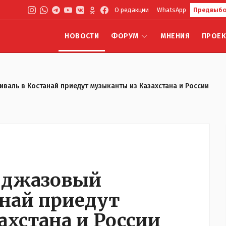
О редакции
WhatsApp
Предвыбо
НОВОСТИ
ФОРУМ
МНЕНИЯ
ПРОЕ
валь в Костанай приедут музыканты из Казахстана и России
 джазовый
анай приедут
ахстана и России