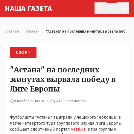
Н
АША
Г
АЗЕТА
Отк
Главная
/
Новости
/
"Астана" на последних минутах вырвала победу в Лиге Европы
СПОРТ
"Астана" на последних
минутах вырвала победу в
Лиге Европы
9 ноября 2018 г. в 16:17
2480 просмотров
Футболисты "Астаны" выиграли у чешского "Яблонца" в
матче четвертого тура группового раунда Лиги Европы,
сообщает спортивный портал
Vesti.kz
. Игра группы К