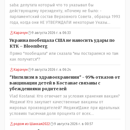
saba: депутата который что то указывал бы
действующему президенту, нПочему не было: -
парламентский состав Верховного Совета , образца 1993
года, когда они НЕ УТВЕРЖДАЛИ некоторые Указы
Назарбаева, особенно в части выборов и перевыборов и
Карачун
9 августа 2026 г. в 06:33
некоторых вопросах внутренней политики, и тогда
Назарбай волевым Указом РАСПУСТИЛ этот бунтарский
Украина пообещала США не наносить удары по
состав. Имя - Серикболсын Абдильдин вам знакомо -
КТК – Bloomberg
юывший секретарь ЦК КП Казахстана , впоследствии -
Прямо "пообещала" или сказала "мы постараемся но там
депутат Верховного Совета и Мажлиса и Председатель
как получится"?
партии коммунстов- он в то время и после и причём
НЕОДНОКРАТНО, указывал и многократно на недостатки
Карачун
9 августа 2026 г. в 06:24
Назарбая и предлагал ему самому ДОБРОВОЛЬНО уйти с
"Нигилизм в здравоохранении" - 95% отказов от
поста Президента.
вакцинации детей в Костанае связаны с
убеждениями родителей
Vlad Kostanai: Кто отвечает за условия хранения вакцин?
Медики! Кто закупает качественные вакцины от
мировых производителей? Медики!Даже при идеальных
условиях тысячная доля процента от всех
вакцинированных может иметь плохие последствия от
родом из Шанхая2022
9 августа 2026 г. в 00:57
прививки. Бумага нужна как защита от дол.....бов не