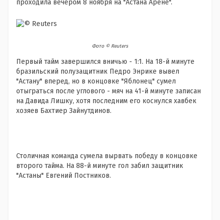
проходила вечером 8 ноября на "Астана Арене".
Фото © Reuters
Первый тайм завершился вничью - 1:1. На 18-й минуте
бразильский полузащитник Педро Энрике вывел
"Астану" вперед, но в концовке "Яблонец" сумел
отыграться после углового - мяч на 41-й минуте записан
на Давида Лишку, хотя последним его коснулся хавбек
хозяев Бахтиер Зайнутдинов.
Столичная команда сумела вырвать победу в концовке
второго тайма. На 88-й минуте гол забил защитник
"Астаны" Евгений Постников.