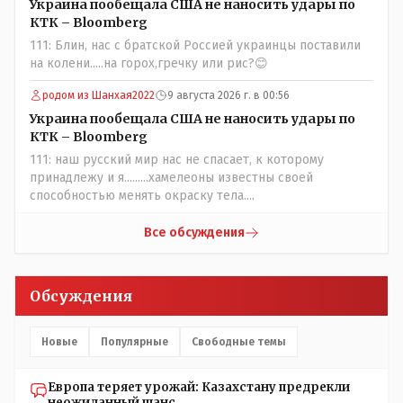
дружащих с школьными курсами предметов, в
Украина пообещала США не наносить удары по
частности биологии и математики. Vlad Kostanai: Поэтому
КТК – Bloomberg
люди и отказываются и я в том числе своих не
111: Блин, нас с братской Россией украинцы поставили
прививал.Лично я вам и тем другим людям благодарен.
на колени.....на горох,гречку или рис?😊
Добровольные действия направленные на сокращение
частотности появления в популяции соответствующих
родом из Шанхая2022
9 августа 2026 г. в 00:56
комбинаций генов заслуживают благодарности. Мы и
Украина пообещала США не наносить удары по
без того основательно загубили нормальный
КТК – Bloomberg
естественный отбор.
111: наш русский мир нас не спасает, к которому
принадлежу и я.........хамелеоны известны своей
способностью менять окраску тела....
Все обсуждения
Обсуждения
Новые
Популярные
Свободные темы
Европа теряет урожай: Казахстану предрекли
неожиданный шанс