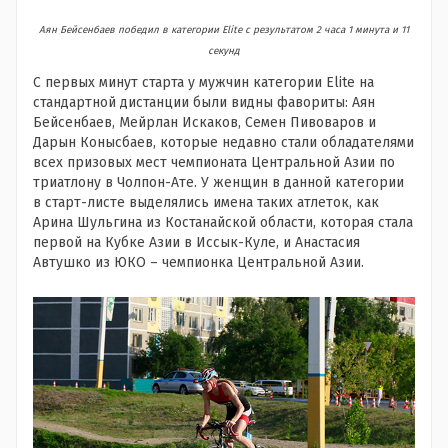
Аян Бейсенбаев победил в категории Elite с результатом 2 часа 1 минута и 11
секунд
С первых минут старта у мужчин категории Elite на
стандартной дистанции были видны фавориты: Аян
Бейсенбаев, Мейрлан Искаков, Семен Пивоваров и
Дарын Конысбаев, которые недавно стали обладателями
всех призовых мест чемпионата Центральной Азии по
триатлону в Чолпон-Ате. У женщин в данной категории
в старт-листе выделялись имена таких атлеток, как
Арина Шульгина из Костанайской области, которая стала
первой на Кубке Азии в Иссык-Куле, и Анастасия
Автушко из ЮКО – чемпионка Центральной Азии.