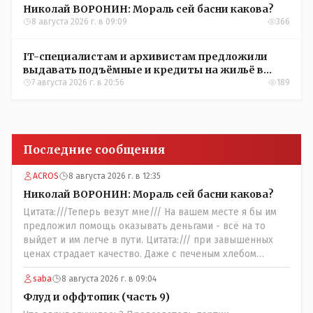
Николай ВОРОНИН: Мораль сей басни какова?
8 августа 2026 г. в 09:09
366
IT-специалистам и архивистам предложили
выдавать подъёмные и кредиты на жильё в
сёлах Казахстана
7 августа 2026 г. в 20:56
189
Последние сообщения
ACROS
8 августа 2026 г. в 12:35
Николай ВОРОНИН: Мораль сей басни какова?
Цитата:///Теперь везут мне/// На вашем месте я бы им
предложил помощь оказывать деньгами - всё на то
выйдет и им легче в пути. Цитата:/// при завышенных
ценах страдает качество. Даже с печеным хлебом
проблема. // На вкус и цвет........., по мне : - наша молочка
saba
8 августа 2026 г. в 09:04
значительно вкуснее чем руссская и белоруская, а хлеб
покупайте формовой, бюджетный- он значительно
Флуд и оффтопик (часть 9)
вкусней остальных, но самый вкусный хлеб в совхозных