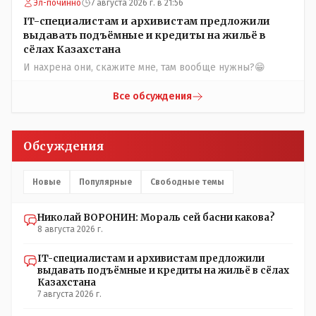
проволоки и русского мата. Вот где работать в селе
Эл-починно
7 августа 2026 г. в 21:56
именно АРХИВАРИУСАМ - понятие не имею- допустим
IT-специалистам и архивистам предложили
все мои архивы по работе и по семейной жизни -
выдавать подъёмные и кредиты на жильё в
помещаются в одну дешёвую китайскую флешку
сёлах Казахстана
купленную на оптушке на Складской за 1 000 тенге.
И нахрена они, скажите мне, там вообще нужны?😁
Впрочем, не надо гадать: - это замутили УМНЫЕ люди
наверху , близко расположенные к гос.бюджету-
Все обсуждения
наверняка они знают что делают.
Обсуждения
Новые
Популярные
Свободные темы
Николай ВОРОНИН: Мораль сей басни какова?
8 августа 2026 г.
IT-специалистам и архивистам предложили
выдавать подъёмные и кредиты на жильё в сёлах
Казахстана
7 августа 2026 г.