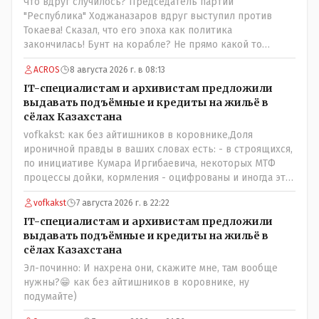
Что вдруг случилось? Председатель партии
пекарнях; мясо - русское, белоруское не вкусное- наше
"Республика" Ходжаназаров вдруг выступил против
значительно вкусней и натуральное Цитата:///В
Токаева! Сказал, что его эпоха как политика
финансовой столице республики все дешевле./// Что
закончилась! Бунт на корабле? Не прямо какой то
правда то правда: - там продкты и фрукты-овощи
правдолюб вдруг выступил! Может он инопланетянин?
дешевле и услуги тамады, певцов тоже и провести той
ACROS
8 августа 2026 г. в 08:13
Появился неизвестно откуда, отжал у бывшего
на 250-300 человек там обойдётся в разы дешевле чем в
всесильного Розинова целый холдинг и теперь против
IT-специалистам и архивистам предложили
Костанае. Цитата:///Кому доверять?/// Только себе: - за
президента выступает! Вот ни капельки ему не поверю,
выдавать подъёмные и кредиты на жильё в
что боролись на то и напоролись- хотели капитализм,
что он действует в интересах страны, про народ уже и
сёлах Казахстана
жить по принципу: "...человек-человеку- волк....", не
не говорю! Опять какие то закулисные игры?
vofkakst: как без айтишников в коровнике,Доля
захотели жить в коммунизме где был принцип:
ироничной правды в ваших словах есть: - в строящихся,
"....человек человеку- брат...."
по инициативе Кумара Иргибаевича, некоторых МТФ
процессы дойки, кормления - оцифрованы и иногда эти
программы дают сбой - и тогда они нужны, хотя я
vofkakst
7 августа 2026 г. в 22:22
насколько в курсе своей комьютерной безграмотности
- все эти вопросы можно решать и устранять эти сбои и
IT-специалистам и архивистам предложили
удалённо - лёжа на диване, в городе. Но, этих
выдавать подъёмные и кредиты на жильё в
современных и оцифрованных МТФ критично мало для
сёлах Казахстана
массового переезда лохматых и обкуренных молодых
Эл-починно: И нахрена они, скажите мне, там вообще
ребят из города в село, да и те МТФ я по опыту
нужны?😁 как без айтишников в коровнике, ну
подозреваю, скоро перейдут на обслуживание с
подумайте)
помошью кувалды, китайского скотча, алюминевой