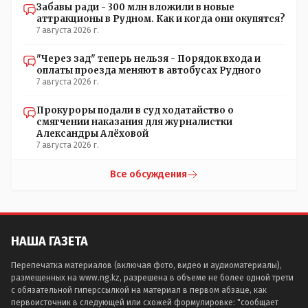
Забавы ради - 300 млн вложили в новые
аттракционы в Рудном. Как и когда они окупятся?
7 августа 2026 г.
"Через зад" теперь нельзя - Порядок входа и
оплаты проезда меняют в автобусах Рудного
7 августа 2026 г.
Прокуроры подали в суд ходатайство о
смягчении наказания для журналистки
Александры Алёховой
7 августа 2026 г.
Все обсуждения
НАША ГАЗЕТА
Перепечатка материалов (включая фото, видео и аудиоматериалы),
размещенных на www.ng.kz, разрешена в объеме не более одной трети
с обязательной гиперссылкой на материал в первом абзаце, как
первоисточник в следующей или схожей формулировке: "сообщает