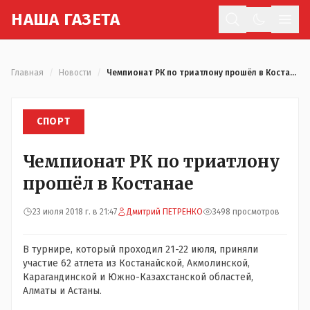
Н
АША
Г
АЗЕТА
Отк
Главная
/
Новости
/
Чемпионат РК по триатлону прошёл в Костанае
СПОРТ
Чемпионат РК по триатлону
прошёл в Костанае
23 июля 2018 г. в 21:47
Дмитрий ПЕТРЕНКО
3498 просмотров
В турнире, который проходил 21-22 июля, приняли
участие 62 атлета из Костанайской, Акмолинской,
Карагандинской и Южно-Казахстанской областей,
Алматы и Астаны.