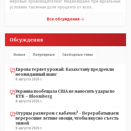
мировых производителей? Медики!Даже при идеальных
условиях тысячная доля процента от всех
вакцинированных может иметь плохие последствия от
прививки. Бумага нужна как защита от дол.....бов не
Все обсуждения
дружащих с школьными курсами предметов, в
частности биологии и математики. Vlad Kostanai: Поэтому
люди и отказываются и я в том числе своих не
Обсуждения
прививал.Лично я вам и тем другим людям благодарен.
Добровольные действия направленные на сокращение
частотности появления в популяции соответствующих
Новые
Популярные
Свободные темы
комбинаций генов заслуживают благодарности. Мы и
без того основательно загубили нормальный
Европа теряет урожай: Казахстану предрекли
естественный отбор.
неожиданный шанс
8 августа 2026 г.
Украина пообещала США не наносить удары по
КТК – Bloomberg
8 августа 2026 г.
Огурцы размером с кабачок? - Перерабатываем
переросшие летние овощи, чтобы вкусно съесть
зимой
8 августа 2026 г.