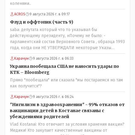
коленями..
ACROS
9 августа 2026 г. в 09:17
Флуд и оффтопик (часть 9)
saba: депутата который что то указывал бы
действующему президенту, нПочему не было: -
парламентский состав Верховного Совета , образца 1993
года, когда они НЕ УТВЕРЖДАЛИ некоторые Указы
Назарбаева, особенно в части выборов и перевыборов и
Карачун
9 августа 2026 г. в 06:33
некоторых вопросах внутренней политики, и тогда
Назарбай волевым Указом РАСПУСТИЛ этот бунтарский
Украина пообещала США не наносить удары по
состав. Имя - Серикболсын Абдильдин вам знакомо -
КТК – Bloomberg
юывший секретарь ЦК КП Казахстана , впоследствии -
Прямо "пообещала" или сказала "мы постараемся но там
депутат Верховного Совета и Мажлиса и Председатель
как получится"?
партии коммунстов- он в то время и после и причём
НЕОДНОКРАТНО, указывал и многократно на недостатки
Карачун
9 августа 2026 г. в 06:24
Назарбая и предлагал ему самому ДОБРОВОЛЬНО уйти с
"Нигилизм в здравоохранении" - 95% отказов от
поста Президента.
вакцинации детей в Костанае связаны с
убеждениями родителей
Vlad Kostanai: Кто отвечает за условия хранения вакцин?
Медики! Кто закупает качественные вакцины от