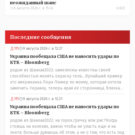
неожиданный шанс
8 августа 2026 г. в 15:45
823
Последние сообщения
111
9 августа 2026 г. в 12:27
Украина пообещала США не наносить удары по
КТК – Bloomberg
родом из Шанхая2022: хамелеоны известны своей
способностью менять окраску тела....Ярчайший пример
это американка Лора Люмер по моему, которая хотела
замочить Украину, теперь ярая ее сторонница, близкая
к Трампу. Ну и западные страны тем более, которые
111
9 августа 2026 г. в 12:21
предоставляли Зеленскому убежище, чтоб он бежал и
которые развернулись потом на 180 или 360 градусов,
Украина пообещала США не наносить удары по
посмотрев на того, как он не сдался, но ты же там сам
КТК – Bloomberg
живешь и многое знаешь о тех, на кого работаешь.. Это
родом из Шанхая2022: на горох,гречку или рис?Когда
просто прагматизм и ничего личного. Победим мы, они
стоишь на коленях, важно чтобы не упасть еще и на
встанут под нас и наоборот и все это понимают..
локтя, больше думаешь об этом, а не о том, что есть под