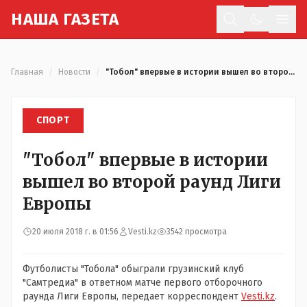
Н
АША
Г
АЗЕТА
Отк
Главная
/
Новости
/
"Тобол" впервые в истории вышел во второй раунд Лиги Европы
СПОРТ
"Тобол" впервые в истории
вышел во второй раунд Лиги
Европы
20 июля 2018 г. в 01:56
Vesti.kz
3542 просмотра
Футболисты "Тобола" обыграли грузинский клуб
"Самтредиа" в ответном матче первого отборочного
раунда Лиги Европы, передает корреспондент
Vesti.kz
.