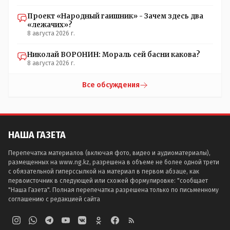
Проект «Народный гаишник» - Зачем здесь два
«лежачих»?
8 августа 2026 г.
Николай ВОРОНИН: Мораль сей басни какова?
8 августа 2026 г.
Все обсуждения
НАША ГАЗЕТА
Перепечатка материалов (включая фото, видео и аудиоматериалы),
размещенных на www.ng.kz, разрешена в объеме не более одной трети
с обязательной гиперссылкой на материал в первом абзаце, как
первоисточник в следующей или схожей формулировке: "сообщает
"Наша Газета". Полная перепечатка разрешена только по письменному
соглашению с редакцией сайта