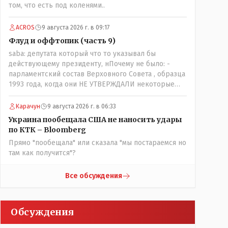
том, что есть под коленями..
наоборот и все это понимают..
ACROS
9 августа 2026 г. в 09:17
Флуд и оффтопик (часть 9)
saba: депутата который что то указывал бы
действующему президенту, нПочему не было: -
парламентский состав Верховного Совета , образца
1993 года, когда они НЕ УТВЕРЖДАЛИ некоторые
Указы Назарбаева, особенно в части выборов и
перевыборов и некоторых вопросах внутренней
Карачун
9 августа 2026 г. в 06:33
политики, и тогда Назарбай волевым Указом
Украина пообещала США не наносить удары
РАСПУСТИЛ этот бунтарский состав. Имя -
по КТК – Bloomberg
Серикболсын Абдильдин вам знакомо - юывший
Прямо "пообещала" или сказала "мы постараемся но
секретарь ЦК КП Казахстана , впоследствии -
там как получится"?
депутат Верховного Совета и Мажлиса и
Председатель партии коммунстов- он в то время и
после и причём НЕОДНОКРАТНО, указывал и
Все обсуждения
многократно на недостатки Назарбая и предлагал
ему самому ДОБРОВОЛЬНО уйти с поста
Президента.
Обсуждения