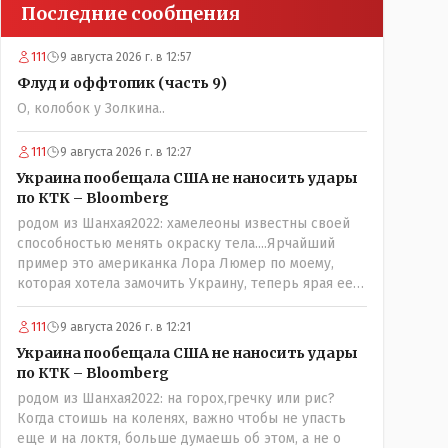
Последние сообщения
111
9 августа 2026 г. в 12:57
Флуд и оффтопик (часть 9)
О, колобок у Золкина..
111
9 августа 2026 г. в 12:27
Украина пообещала США не наносить удары
по КТК – Bloomberg
родом из Шанхая2022: хамелеоны известны своей
способностью менять окраску тела....Ярчайший
пример это американка Лора Люмер по моему,
которая хотела замочить Украину, теперь ярая ее
сторонница, близкая к Трампу. Ну и западные
страны тем более, которые предоставляли
111
9 августа 2026 г. в 12:21
Зеленскому убежище, чтоб он бежал и которые
Украина пообещала США не наносить удары
развернулись потом на 180 или 360 градусов,
по КТК – Bloomberg
посмотрев на того, как он не сдался, но ты же там
родом из Шанхая2022: на горох,гречку или рис?
сам живешь и многое знаешь о тех, на кого
Когда стоишь на коленях, важно чтобы не упасть
работаешь.. Это просто прагматизм и ничего
еще и на локтя, больше думаешь об этом, а не о
личного. Победим мы, они встанут под нас и