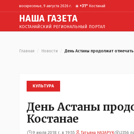
☀️
+
31
°
воскресенье, 9 августа 2026 г.
Костанай
Н
АША
Г
АЗЕТА
КОСТАНАЙСКИЙ РЕГИОНАЛЬНЫЙ ПОРТАЛ
Главная
/
Новости
/
День Астаны продолжат отмечать
КУЛЬТУРА
День Астаны прод
Костанае
9 июля 2018 г. в 19:55
Татьяна НАЗАРУК
2356 п