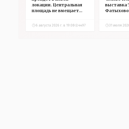
локации. Центральная
выставка 
площадь не вмещает
Фатыхово
всех желающих
сегодня в
посмотрел
6 августа 2026 г. в 19:08
4497
31 июля 2026