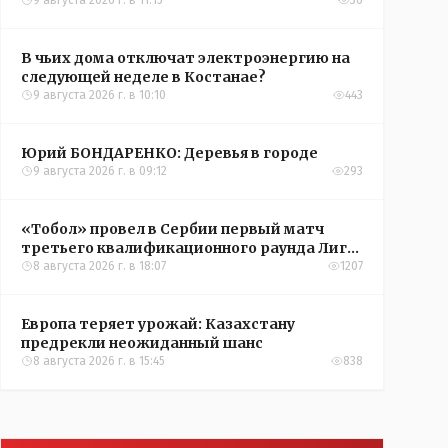
9 августа 2026 г. в 11:15
36
В чьих дома отключат электроэнергию на
следующей неделе в Костанае?
9 августа 2026 г. в 10:10
443
Юрий БОНДАРЕНКО: Деревья в городе
9 августа 2026 г. в 09:12
293
«Тобол» провел в Сербии первый матч
третьего квалификационного раунда Лиги
конференций УЕФА
8 августа 2026 г. в 18:07
1207
Европа теряет урожай: Казахстану
предрекли неожиданный шанс
8 августа 2026 г. в 15:45
838