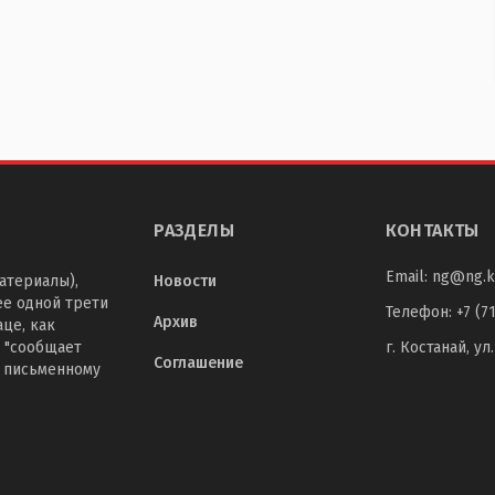
РАЗДЕЛЫ
КОНТАКТЫ
Email:
ng@ng.k
атериалы),
Новости
ее одной трети
Телефон
:
+7 (7
Архив
це, как
 "сообщает
г. Костанай, ул
Соглашение
о письменному