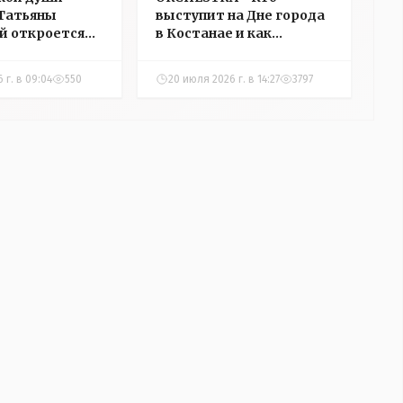
Татьяны
выступит на Дне города
й откроется
в Костанае и как
 Костанае. Мы
пройдет праздник
и ее накануне
 г. в 09:04
550
20 июля 2026 г. в 14:27
3797