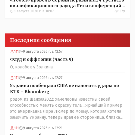
«Тобол» провел в Сербии первый матч третьего
квалификационного раунда Лиги конференций
УЕФА
8 августа 2026 г. в 18:07
1379
Последние сообщения
111
9 августа 2026 г. в 12:57
Флуд и оффтопик (часть 9)
О, колобок у Золкина..
111
9 августа 2026 г. в 12:27
Украина пообещала США не наносить удары по
КТК – Bloomberg
родом из Шанхая2022: хамелеоны известны своей
способностью менять окраску тела....Ярчайший пример
это американка Лора Люмер по моему, которая хотела
замочить Украину, теперь ярая ее сторонница, близкая
к Трампу. Ну и западные страны тем более, которые
111
9 августа 2026 г. в 12:21
предоставляли Зеленскому убежище, чтоб он бежал и