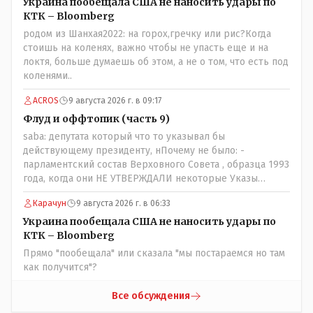
которые развернулись потом на 180 или 360 градусов,
Украина пообещала США не наносить удары по
посмотрев на того, как он не сдался, но ты же там сам
КТК – Bloomberg
живешь и многое знаешь о тех, на кого работаешь.. Это
родом из Шанхая2022: на горох,гречку или рис?Когда
просто прагматизм и ничего личного. Победим мы, они
стоишь на коленях, важно чтобы не упасть еще и на
встанут под нас и наоборот и все это понимают..
локтя, больше думаешь об этом, а не о том, что есть под
коленями..
ACROS
9 августа 2026 г. в 09:17
Флуд и оффтопик (часть 9)
saba: депутата который что то указывал бы
действующему президенту, нПочему не было: -
парламентский состав Верховного Совета , образца 1993
года, когда они НЕ УТВЕРЖДАЛИ некоторые Указы
Назарбаева, особенно в части выборов и перевыборов и
Карачун
9 августа 2026 г. в 06:33
некоторых вопросах внутренней политики, и тогда
Назарбай волевым Указом РАСПУСТИЛ этот бунтарский
Украина пообещала США не наносить удары по
состав. Имя - Серикболсын Абдильдин вам знакомо -
КТК – Bloomberg
юывший секретарь ЦК КП Казахстана , впоследствии -
Прямо "пообещала" или сказала "мы постараемся но там
депутат Верховного Совета и Мажлиса и Председатель
как получится"?
партии коммунстов- он в то время и после и причём
НЕОДНОКРАТНО, указывал и многократно на недостатки
Все обсуждения
Назарбая и предлагал ему самому ДОБРОВОЛЬНО уйти с