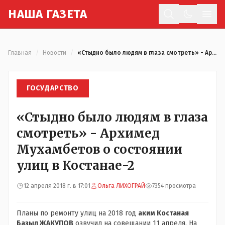
Н
АША
Г
АЗЕТА
Отк
Главная
/
Новости
/
«Стыдно было людям в глаза смотреть» - Архимед Мухамбетов о состоянии улиц в Костанае-2
ГОСУДАРСТВО
«Стыдно было людям в глаза
смотреть» - Архимед
Мухамбетов о состоянии
улиц в Костанае-2
12 апреля 2018 г. в 17:01
Ольга ЛИХОГРАЙ
7354 просмотра
Планы по ремонту улиц на 2018 год
аким Костаная
Базыл ЖАКУПОВ
озвучил на совещании 11 апреля. На