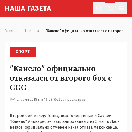
Н
АША
Г
АЗЕТА
Отк
Главная
/
Новости
/
"Канело" официально отказался от второго боя с GGG
СПОРТ
"Канело" официально
отказался от второго боя с
GGG
4 апреля 2018 г. в 16:08
2929 просмотров
Второй бой между Геннадием Головкиным и Саулем
"Канело" Альваресом, запланированный на 5 мая в Лас-
Вегасе, официально отменен из-за отказа мексиканца.