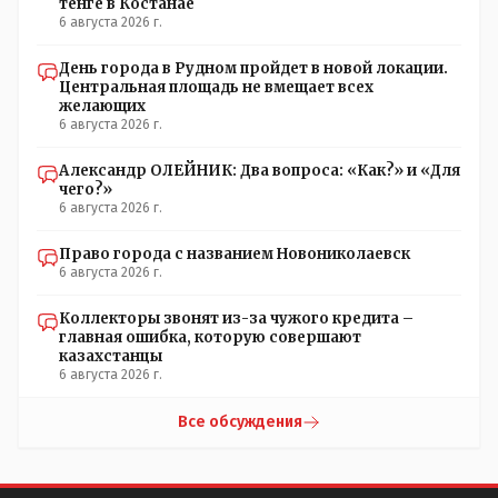
тенге в Костанае
не установили памятник.// vofkakst: Где ономасты,
6 августа 2026 г.
которые топят за возвращение исторических названий?
Какие проблемы, почему кто то должен делать что то за
День города в Рудном пройдет в новой локации.
вас- - выдвинете идею, создайте инициативную группу,
Центральная площадь не вмещает всех
напишите ходатайство в гор.маслихат и без истерик -
желающих
вперёд. Под лежачий камень- вода не потечёт. Насчёт
6 августа 2026 г.
ономастов: - нужны русскоязычные ономасты - я думаю
они найдутся.
Александр ОЛЕЙНИК: Два вопроса: «Как?» и «Для
чего?»
6 августа 2026 г.
Право города с названием Новониколаевск
6 августа 2026 г.
Коллекторы звонят из-за чужого кредита –
главная ошибка, которую совершают
казахстанцы
6 августа 2026 г.
Все обсуждения