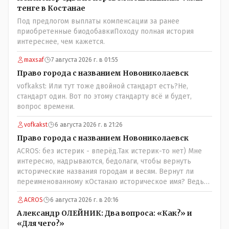
тенге в Костанае
Под предлогом выплаты компенсации за ранее
приобретенные биодобавкиПоходу полная история
интереснее, чем кажется.
maxsaf
7 августа 2026 г. в 01:55
Право города с названием Новониколаевск
vofkakst: Или тут тоже двойной стандарт есть?Не,
стандарт один. Вот по этому стандарту всё и будет,
вопрос времени.
vofkakst
6 августа 2026 г. в 21:26
Право города с названием Новониколаевск
ACROS: без истерик - вперёд.Так истерик-то нет) Мне
интересно, надрываются, бедолаги, чтобы вернуть
исторические названия городам и весям. Вернут ли
переименованному кОстанаю историческое имя? Ведь
для этого же эти она.. ономасты существуют)) Или тут
ACROS
6 августа 2026 г. в 20:16
тоже двойной стандарт есть?
Александр ОЛЕЙНИК: Два вопроса: «Как?» и
«Для чего?»