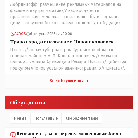
Добринцофф: размещение рекламных материалов на
фасаде и внутри магазина,У вас вроде есть
практическая смекалка: - согласились бы и задрали
цену - получили бы хоть какую то пользу от будущих
депутатов, как говориться- с паршивой овцы хоть
ACROS
6 августа 2026 г. в 20:08
шерсти клок, тем более эта тётенька платила бы не со
своего кармана, а с халявных, партийных денег.- думаю
Право города с названием Новониколаевск
сильно не торговалась бы.
Цитата://новым губернатором Тургайской области
генерал-майором А. П. Константиновичем// Аким по
новому - коллега Архимеда и Кумара. Цитата:// действуя
подкупом членов уездной администрации, о// Цитата://
Последовала спекуляция земельными участками,//
Интересно: - тогда был антикорруционный комитет ???
Все обсуждения
Цитата:/// киргизское население // Казахи. Цитата://
Административный персонал в 1885 году состоял из
уездного начальника, старшего и младшего помощников
Обсуждения
и двух письмоводителей, в уездном управлении
выделились отделы полиции, суда и городской управы.
Имелись уездный и ветеринарный врачи, повивальная
Новые
Популярные
Свободные темы
бабка, фельдшер, открылась аптека.// Областной
акимат - по нынешнему. Цитата:///В честь основателя
Пенсионер едва не перевел мошенникам 4 млн
города Константиновича в Костанае не назвали улицу и