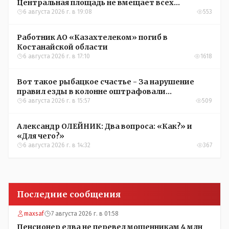
Центральная площадь не вмещает всех
желающих
6 августа 2026 г. в 19:08
553
Работник АО «Казахтелеком» погиб в
Костанайской области
6 августа 2026 г. в 17:10
1618
Вот такое рыбацкое счастье - За нарушение
правил езды в колонне оштрафовали
участников соревнований в Аркалыке
6 августа 2026 г. в 15:57
509
Александр ОЛЕЙНИК: Два вопроса: «Как?» и
«Для чего?»
6 августа 2026 г. в 14:32
367
Последние сообщения
maxsaf
7 августа 2026 г. в 01:58
Пенсионер едва не перевел мошенникам 4 млн