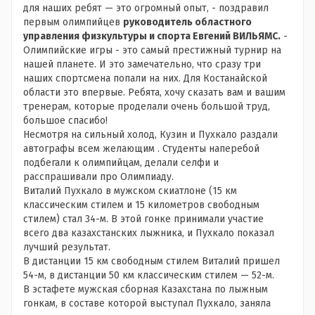
для наших ребят — это огромный опыт, - поздравил
первым олимпийцев
руководитель областного
управления физкультуры и спорта Евгений ВИЛЬЯМС.
-
Олимпийские игры - это самый престижный турнир на
нашей планете. И это замечательно, что сразу три
наших спортсмена попали на них. Для Костанайской
области это впервые. Ребята, хочу сказать вам и вашим
тренерам, которые проделали очень большой труд,
большое спасибо!
Несмотря на сильный холод, Кузин и Пухкало раздали
автографы всем желающим . Студенты наперебой
подбегали к олимпийцам, делали селфи и
расспрашивали про Олимпиаду.
Виталий Пухкало в мужском скиатлоне (15 км
классическим стилем и 15 километров свободным
стилем) стал 34-м. В этой гонке принимали участие
всего два казахстанских лыжника, и Пухкало показал
лучший результат.
В дистанции 15 км свободным стилем Виталий пришел
54-м, в дистанции 50 км классическим стилем — 52-м.
В эстафете мужская сборная Казахстана по лыжным
гонкам, в составе которой выступал Пухкало, заняла