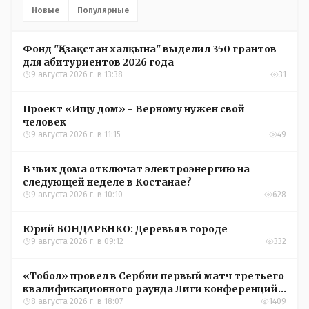
Новые
Популярные
Фонд "Қазақстан халқына" выделил 350 грантов
для абитуриентов 2026 года
9 августа 2026 г. в 13:38
31
Проект «Ищу дом» - Верному нужен свой
человек
9 августа 2026 г. в 11:15
49
В чьих дома отключат электроэнергию на
следующей неделе в Костанае?
9 августа 2026 г. в 10:10
628
Юрий БОНДАРЕНКО: Деревья в городе
9 августа 2026 г. в 09:12
332
«Тобол» провел в Сербии первый матч третьего
квалификационного раунда Лиги конференций
УЕФА
8 августа 2026 г. в 18:07
1409