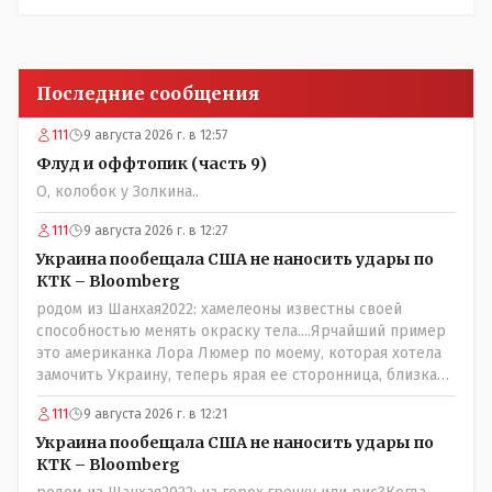
Последние сообщения
111
9 августа 2026 г. в 12:57
Флуд и оффтопик (часть 9)
О, колобок у Золкина..
111
9 августа 2026 г. в 12:27
Украина пообещала США не наносить удары по
КТК – Bloomberg
родом из Шанхая2022: хамелеоны известны своей
способностью менять окраску тела....Ярчайший пример
это американка Лора Люмер по моему, которая хотела
замочить Украину, теперь ярая ее сторонница, близкая
к Трампу. Ну и западные страны тем более, которые
111
9 августа 2026 г. в 12:21
предоставляли Зеленскому убежище, чтоб он бежал и
которые развернулись потом на 180 или 360 градусов,
Украина пообещала США не наносить удары по
посмотрев на того, как он не сдался, но ты же там сам
КТК – Bloomberg
живешь и многое знаешь о тех, на кого работаешь.. Это