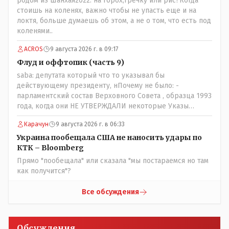
родом из Шанхая2022: на горох,гречку или рис?Когда
просто прагматизм и ничего личного. Победим мы, они
стоишь на коленях, важно чтобы не упасть еще и на
встанут под нас и наоборот и все это понимают..
локтя, больше думаешь об этом, а не о том, что есть под
коленями..
ACROS
9 августа 2026 г. в 09:17
Флуд и оффтопик (часть 9)
saba: депутата который что то указывал бы
действующему президенту, нПочему не было: -
парламентский состав Верховного Совета , образца 1993
года, когда они НЕ УТВЕРЖДАЛИ некоторые Указы
Назарбаева, особенно в части выборов и перевыборов и
Карачун
9 августа 2026 г. в 06:33
некоторых вопросах внутренней политики, и тогда
Назарбай волевым Указом РАСПУСТИЛ этот бунтарский
Украина пообещала США не наносить удары по
состав. Имя - Серикболсын Абдильдин вам знакомо -
КТК – Bloomberg
юывший секретарь ЦК КП Казахстана , впоследствии -
Прямо "пообещала" или сказала "мы постараемся но там
депутат Верховного Совета и Мажлиса и Председатель
как получится"?
партии коммунстов- он в то время и после и причём
НЕОДНОКРАТНО, указывал и многократно на недостатки
Все обсуждения
Назарбая и предлагал ему самому ДОБРОВОЛЬНО уйти с
поста Президента.
Обсуждения