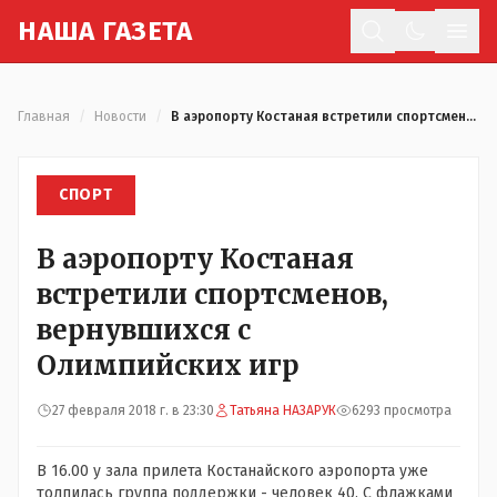
Н
АША
Г
АЗЕТА
Отк
Главная
/
Новости
/
В аэропорту Костаная встретили спортсменов, вернувшихся с Олимпийских игр
СПОРТ
В аэропорту Костаная
встретили спортсменов,
вернувшихся с
Олимпийских игр
27 февраля 2018 г. в 23:30
Татьяна НАЗАРУК
6293 просмотра
В 16.00 у зала прилета Костанайского аэропорта уже
толпилась группа поддержки - человек 40. С флажками