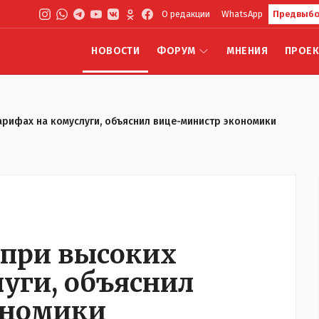
О редакции
WhatsApp
Предвыбо
НОВОСТИ
ФОРУМ
МНЕНИЯ
ПРОЕ
арифах на комуслуги, объяснил вице-министр экономики
 при высоких
уги, объяснил
ономики