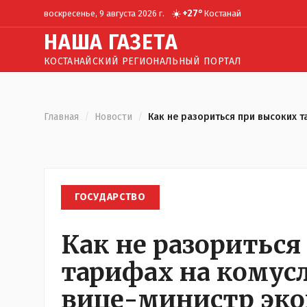
☀️
+
27
°
воскресенье, 9 августа 2026 г.
Костанай
Н
АША
Г
АЗЕТА
КОСТАНАЙСКИЙ РЕГИОНАЛЬНЫЙ ПОРТАЛ
Главная
/
Новости
/
Как не разориться при высоких т
ГОСУДАРСТВО
Как не разориться
тарифах на комусл
вице-министр эк