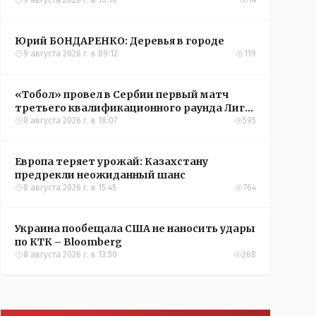
9 августа 2026 г. в 10:10
14
Юрий БОНДАРЕНКО: Деревья в городе
9 августа 2026 г. в 09:12
119
«Тобол» провел в Сербии первый матч
третьего квалификационного раунда Лиги
конференций УЕФА
8 августа 2026 г. в 18:07
595
Европа теряет урожай: Казахстану
предрекли неожиданный шанс
8 августа 2026 г. в 15:45
764
Украина пообещала США не наносить удары
по КТК – Bloomberg
8 августа 2026 г. в 13:50
268