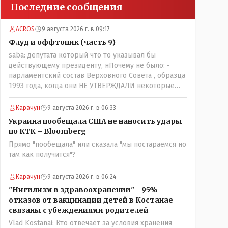
Последние сообщения
ACROS
9 августа 2026 г. в 09:17
Флуд и оффтопик (часть 9)
saba: депутата который что то указывал бы
действующему президенту, нПочему не было: -
парламентский состав Верховного Совета , образца
1993 года, когда они НЕ УТВЕРЖДАЛИ некоторые
Указы Назарбаева, особенно в части выборов и
перевыборов и некоторых вопросах внутренней
Карачун
9 августа 2026 г. в 06:33
политики, и тогда Назарбай волевым Указом
Украина пообещала США не наносить удары
РАСПУСТИЛ этот бунтарский состав. Имя -
по КТК – Bloomberg
Серикболсын Абдильдин вам знакомо - юывший
Прямо "пообещала" или сказала "мы постараемся но
секретарь ЦК КП Казахстана , впоследствии -
там как получится"?
депутат Верховного Совета и Мажлиса и
Председатель партии коммунстов- он в то время и
после и причём НЕОДНОКРАТНО, указывал и
Карачун
9 августа 2026 г. в 06:24
многократно на недостатки Назарбая и предлагал
"Нигилизм в здравоохранении" - 95%
ему самому ДОБРОВОЛЬНО уйти с поста
отказов от вакцинации детей в Костанае
Президента.
связаны с убеждениями родителей
Vlad Kostanai: Кто отвечает за условия хранения