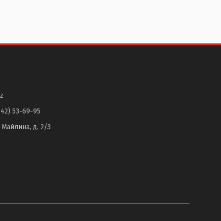
z
142) 53-69-95
. Майлина, д. 2/3