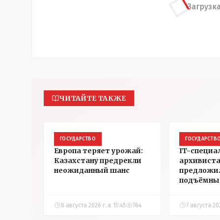
Загрузка
ЧИТАЙТЕ ТАКЖЕ
ГОСУДАРСТВО
ГОСУДАРСТВ
Европа теряет урожай:
IT-специа
Казахстану предрекли
архивист
неожиданный шанс
предложи
подъёмны
на жильё в
Казахстан
8 августа 2026 г. в 15:45
764
7 августа 20