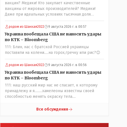
вакцин? Медики! Кто закупает качественные
вакцины от мировых производителей? Медики!
Даже при идеальных условиях тысячная доля
процента от всех вакцинированных может иметь
плохие последствия от прививки. Бумага нужна как
родом из Шанхая2022
9 августа 2026 г. в 00:57
защита от дол.....бов не дружащих с школьными
Украина пообещала США не наносить удары
курсами предметов, в частности биологии и
по КТК – Bloomberg
математики. Vlad Kostanai: Поэтому люди и
111: Блин, нас с братской Россией украинцы
отказываются и я в том числе своих не
поставили на колени.....на горох,гречку или рис?😊
прививал.Лично я вам и тем другим людям
благодарен. Добровольные действия направленные
на сокращение частотности появления в популяции
родом из Шанхая2022
9 августа 2026 г. в 00:56
соответствующих комбинаций генов заслуживают
Украина пообещала США не наносить удары
благодарности. Мы и без того основательно
по КТК – Bloomberg
загубили нормальный естественный отбор.
111: наш русский мир нас не спасает, к которому
принадлежу и я.........хамелеоны известны своей
способностью менять окраску тела....
Все обсуждения