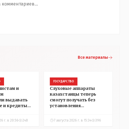
 комментариев...
Все материалы
О
ГОСУДАРСТВО
листам и
Слуховые аппараты
ам
казахстанцы теперь
ли выдавать
смогут получать без
е и кредиты
установления
 сёлах
инвалидности
а
26 г. в 20:56
248
7 августа 2026 г. в 15:34
396