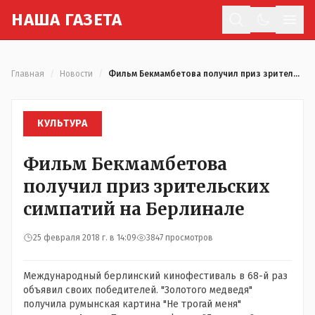
Н
АША
Г
АЗЕТА
Отк
Главная
/
Новости
/
Фильм Бекмамбетова получил приз зрительских симпатий на Берлинале
КУЛЬТУРА
Фильм Бекмамбетова
получил приз зрительских
симпатий на Берлинале
25 февраля 2018 г. в 14:09
3847 просмотров
Международный берлинский кинофестиваль в 68-й раз
объявил своих победителей. "Золотого медведя"
получила румынская картина "Не трогай меня"