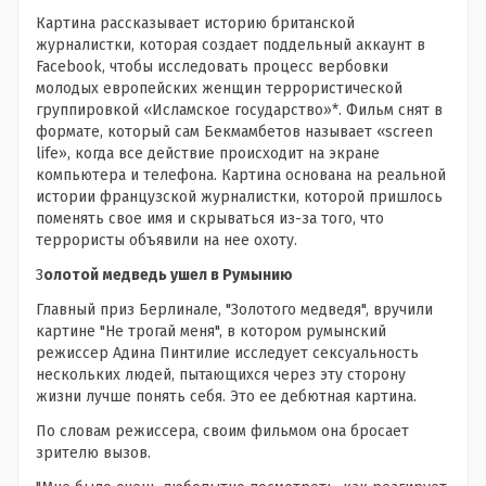
Картина рассказывает историю британской
журналистки, которая создает поддельный аккаунт в
Facebook, чтобы исследовать процесс вербовки
молодых европейских женщин террористической
группировкой «Исламское государство»*. Фильм снят в
формате, который сам Бекмамбетов называет «screen
life», когда все действие происходит на экране
компьютера и телефона. Картина основана на реальной
истории французской журналистки, которой пришлось
поменять свое имя и скрываться из-за того, что
террористы объявили на нее охоту.
З
олотой медведь ушел в Румынию
Главный приз Берлинале, "Золотого медведя", вручили
картине "Не трогай меня", в котором румынский
режиссер Адина Пинтилие исследует сексуальность
нескольких людей, пытающихся через эту сторону
жизни лучше понять себя. Это ее дебютная картина.
По словам режиссера, своим фильмом она бросает
зрителю вызов.