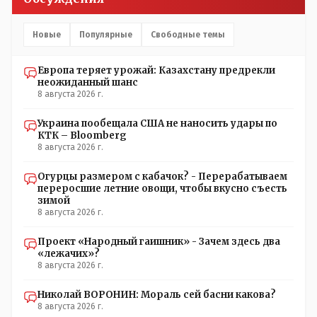
прививал.Лично я вам и тем другим людям благодарен.
Добровольные действия направленные на сокращение
частотности появления в популяции соответствующих
Новые
Популярные
Свободные темы
комбинаций генов заслуживают благодарности. Мы и
без того основательно загубили нормальный
Европа теряет урожай: Казахстану предрекли
естественный отбор.
неожиданный шанс
8 августа 2026 г.
Украина пообещала США не наносить удары по
КТК – Bloomberg
8 августа 2026 г.
Огурцы размером с кабачок? - Перерабатываем
переросшие летние овощи, чтобы вкусно съесть
зимой
8 августа 2026 г.
Проект «Народный гаишник» - Зачем здесь два
«лежачих»?
8 августа 2026 г.
Николай ВОРОНИН: Мораль сей басни какова?
8 августа 2026 г.