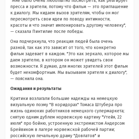
"Мне было очень любопытно посмотреть, как реагирует
пресса и зрители, потому что фильм — это приглашение
к диалогу. Мы кидаем вызов зрителям, чтобы он мог
пересмотреть свои идеи по поводу интимности,
красоты и что значит импонировать другому человеку",
— сказала Пинтилие после победы.
Она подчеркнула, что реакция людей была очень
разной, так как это зависит от того, что конкретно
фильм задевает в каждом. "Это как зеркало, которое мы
даем зрителю, в котором он может увидеть свои
возможности. Я думаю, для многих зрителей этот фильм
будет некомфортным. Мы вызываем зрителя к диалогу",
— пояснила она.
Ожидания и результаты
Критики возлагали большие надежды на немецкую
визуальную поэму "В коридорах" Томаса Штубера про
жизнь одиноких работников немецкого супермаркета;
снятую одним дублем норвежскую картину "Утейя, 22
июля" про бойню, устроенную экстремистом Андерсом
Брейвиком в лагере норвежской рабочей партии;
российскую печальную драму "Довлатов" и