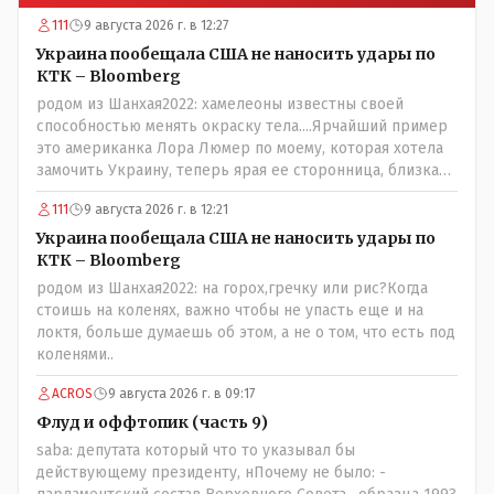
111
9 августа 2026 г. в 12:27
Украина пообещала США не наносить удары по
КТК – Bloomberg
родом из Шанхая2022: хамелеоны известны своей
способностью менять окраску тела....Ярчайший пример
это американка Лора Люмер по моему, которая хотела
замочить Украину, теперь ярая ее сторонница, близкая
к Трампу. Ну и западные страны тем более, которые
111
9 августа 2026 г. в 12:21
предоставляли Зеленскому убежище, чтоб он бежал и
которые развернулись потом на 180 или 360 градусов,
Украина пообещала США не наносить удары по
посмотрев на того, как он не сдался, но ты же там сам
КТК – Bloomberg
живешь и многое знаешь о тех, на кого работаешь.. Это
родом из Шанхая2022: на горох,гречку или рис?Когда
просто прагматизм и ничего личного. Победим мы, они
стоишь на коленях, важно чтобы не упасть еще и на
встанут под нас и наоборот и все это понимают..
локтя, больше думаешь об этом, а не о том, что есть под
коленями..
ACROS
9 августа 2026 г. в 09:17
Флуд и оффтопик (часть 9)
saba: депутата который что то указывал бы
действующему президенту, нПочему не было: -