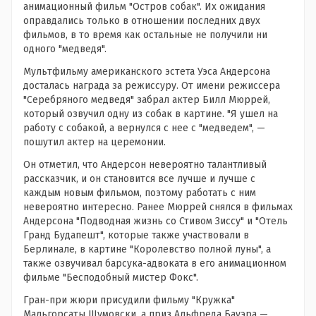
анимационный фильм "Остров собак". Их ожидания
оправдались только в отношении последних двух
фильмов, в то время как остальные не получили ни
одного "медведя".
Мультфильму американского эстета Уэса Андерсона
досталась награда за режиссуру. От имени режиссера
"Серебряного медведя" забрал актер Билл Мюррей,
который озвучил одну из собак в картине. "Я ушел на
работу с собакой, а вернулся с нее с "медведем", —
пошутил актер на церемонии.
Он отметил, что Андерсон невероятно талантливый
рассказчик, и он становится все лучше и лучше с
каждым новым фильмом, поэтому работать с ним
невероятно интересно. Ранее Мюррей снялся в фильмах
Андерсона "Подводная жизнь со Стивом Зиссу" и "Отель
Гранд Будапешт", которые также участвовали в
Берлинале, в картине "Королевство полной луны", а
также озвучивал барсука-адвоката в его анимационном
фильме "Бесподобный мистер Фокс".
Гран-при жюри присудили фильму "Кружка"
Мальгорсаты Шумовски, а приз Альфреда Бауэра —