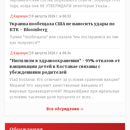
парламентский состав Верховного Совета , образца 1993
года, когда они НЕ УТВЕРЖДАЛИ некоторые Указы
Назарбаева, особенно в части выборов и перевыборов и
Карачун
9 августа 2026 г. в 06:33
некоторых вопросах внутренней политики, и тогда
Назарбай волевым Указом РАСПУСТИЛ этот бунтарский
Украина пообещала США не наносить удары по
состав. Имя - Серикболсын Абдильдин вам знакомо -
КТК – Bloomberg
юывший секретарь ЦК КП Казахстана , впоследствии -
Прямо "пообещала" или сказала "мы постараемся но там
депутат Верховного Совета и Мажлиса и Председатель
как получится"?
партии коммунстов- он в то время и после и причём
НЕОДНОКРАТНО, указывал и многократно на недостатки
Карачун
9 августа 2026 г. в 06:24
Назарбая и предлагал ему самому ДОБРОВОЛЬНО уйти с
"Нигилизм в здравоохранении" - 95% отказов от
поста Президента.
вакцинации детей в Костанае связаны с
убеждениями родителей
Vlad Kostanai: Кто отвечает за условия хранения вакцин?
Медики! Кто закупает качественные вакцины от
мировых производителей? Медики!Даже при идеальных
условиях тысячная доля процента от всех
вакцинированных может иметь плохие последствия от
прививки. Бумага нужна как защита от дол.....бов не
Все обсуждения
дружащих с школьными курсами предметов, в
частности биологии и математики. Vlad Kostanai: Поэтому
люди и отказываются и я в том числе своих не
Обсуждения