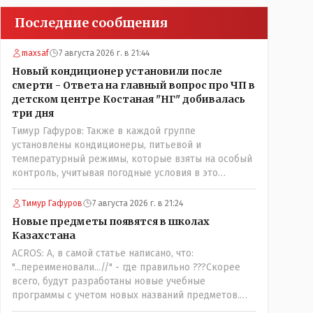
Последние сообщения
maxsaf
7 августа 2026 г. в 21:44
Новый кондиционер установили после
смерти - Ответа на главный вопрос про ЧП в
детском центре Костаная "НГ" добивалась
три дня
Тимур Гафуров: Также в каждой группе
установлены кондиционеры, питьевой и
температурный режимы, которые взяты на особый
контроль, учитывая погодные условия в это
лето.Мы решили. что это - противоречие. Вы
считаете иначе?Ну тут противоречия нет. Этот
Тимур Гафуров
7 августа 2026 г. в 21:24
комментарий прозвучал на следующий день после
Новые предметы появятся в школах
трагедии, то есть 29 июля, когда спешно
Казахстана
установили и воду, и новые кондиционеры, и
ACROS: А, в самой статье написано, что:
впервые поставили температурный режим на
"...переименовали...//" - где правильно ???Скорее
контроль. То есть первая часть - информация до
всего, будут разработаны новые учебные
трагедии, вторая часть - информация после
программы с учетом новых названий предметов.
трагедии, когда все уже было исправлено.
Так что предметы - новые. Хоть и