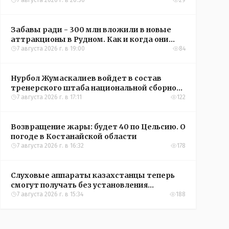
кредиты на жильё в сёлах Казахстана
7 августа 2026 г. в 20:56
29
Забавы ради - 300 млн вложили в новые
аттракционы в Рудном. Как и когда они
окупятся?
7 августа 2026 г. в 19:00
84
Нурбол Жумаскалиев войдет в состав
тренерского штаба национальной сборной
Казахстана по футболу
7 августа 2026 г. в 17:11
122
Возвращение жары: будет 40 по Цельсию. О
погоде в Костанайской области
7 августа 2026 г. в 16:32
178
Слуховые аппараты казахстанцы теперь
смогут получать без установления
инвалидности
7 августа 2026 г. в 15:34
188