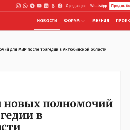
О редакции
WhatsApp
Предвыбо
НОВОСТИ
ФОРУМ
МНЕНИЯ
ПРОЕ
чий для МИР после трагедии в Актюбинской области
л новых полномочий
гедии в
асти