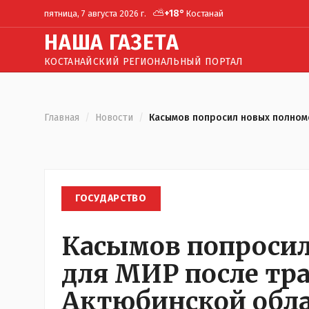
⛅
+
18
°
пятница, 7 августа 2026 г.
Костанай
Н
АША
Г
АЗЕТА
КОСТАНАЙСКИЙ РЕГИОНАЛЬНЫЙ ПОРТАЛ
Главная
/
Новости
/
Касымов попросил новых полномо
ГОСУДАРСТВО
Касымов попроси
для МИР после тра
Актюбинской обл