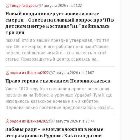
переименованные)
Тимур Гафуров
7 августа 2026 г. в 21:22
Новый кондиционер установили после
смерти - Ответа на главный вопрос про ЧП в
детском центре Костаная "НГ" добивалась
три дня
maxsaf: Кто до вашей поездки утверждал, что там
все ОК, не жарко, и всё работает как надо?Самое
первое сообщение читайте - ссылка есть в этой
статье. Правозащитный центр, ссылаясь на
обсуждение сотрудников интерната в рабочем
чате, которые прислали ему в виде
родом из Шанхая2022
7 августа 2026 г. в 21:07
аудиосообщений, пишет, что воспитатели долго
Право города с названием Новониколаевск
добивались установки кондиционеров в
Уже в 1870 году был составлен проект основания
помещениях, где есть дети, однако к настоящему
поселения на Тоболе, в урочище Урдабай-Тугай, где
времени их установили только в помещениях,
находилось казахское кочевье в 40 кибиток.
предназначенных для административно-
Первоначально поселение предполагалось назвать
управленческого персонала. И Также в каждой
Урдабаем по имени урочища. .......из всего этого
группе установлены кондиционеры, питьевой и
следует что комиссии ономастической надо
температурный режимы, которые взяты на особый
родом из Шанхая2022
7 августа 2026 г. в 20:44
ознакомиться с историей города и принять
контроль, учитывая погодные условия в это лето.
Забавы ради - 300 млн вложили в новые
справедливое решение с названием Урдабай-Тугай
Мы решили. что это - противоречие. Вы считаете
аттракционы в Рудном. Как и когда они
40 кибиток или просто Урдабай таким образом они