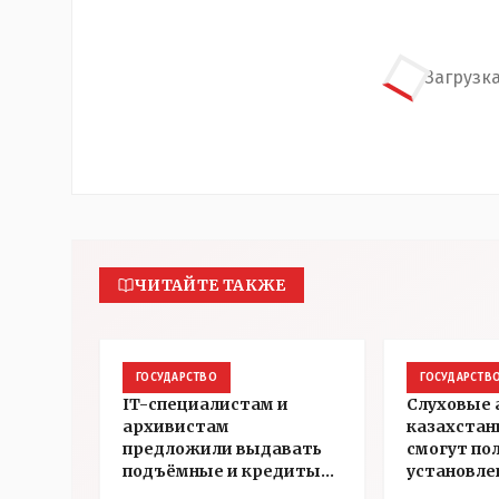
Загрузка
ЧИТАЙТЕ ТАКЖЕ
ГОСУДАРСТВО
ГОСУДАРСТВ
IT-специалистам и
Слуховые
архивистам
казахстан
предложили выдавать
смогут по
подъёмные и кредиты
установле
на жильё в сёлах
инвалидн