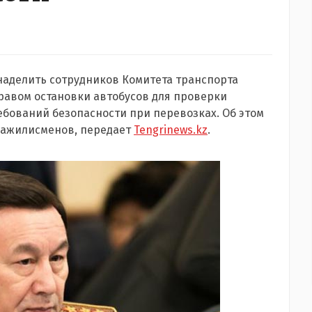
наделить сотрудников Комитета транспорта
равом остановки автобусов для проверки
бований безопасности при перевозках. Об этом
 мажилисменов, передает
Tengrinews.kz
.