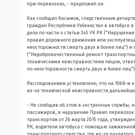
при перевозках, - предложил он.
Как сообщил Касымов, следственным департа
граждан Республики Узбекистан в автобусе 
дела по части 4 статьи 345 УК РК ("Нарушен
правил дорожного движения или эксплуатаци
неосторожности смерть двух и более лиц") и п
("Недоброкачественный ремонт транспортных
техническими неисправностями лицом, ответ
по неосторожности смерть двух и более лиц")
Расследованием установлено, что на 1068-м 
из-за технической неисправности дальнейш
- Не сообщив об этом в экстренные службы, 
пассажиров, в нарушение Правил перевозок
транспортом от 26 марта 2015 года, утверж
РК, водители автобуса с помощью зажженной
транспортного средства, где из-за разлитог