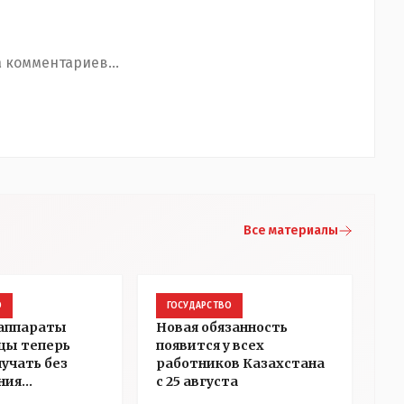
 комментариев...
Все материалы
О
ГОСУДАРСТВО
 аппараты
Новая обязанность
цы теперь
появится у всех
лучать без
работников Казахстана
ния
с 25 августа
ости