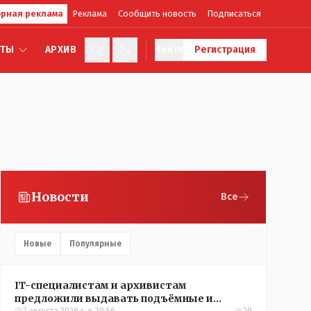
рная реклама
Реклама
Сообщить новость
Подписаться
КТЫ
АРХИВ
Войти
Регистрация
Новости
Все
Новые
Популярные
IT-специалистам и архивистам
предложили выдавать подъёмные и