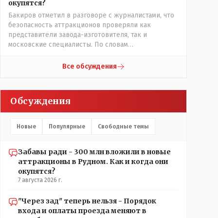
иначе?
окупятся?
убьют сразу двух зайцев царского и
Бакиров отметил в разговоре с журналистами, что
коммуняцкого....и справедливость
безопасность аттракционов проверяли как
восторжествует....
представители завода-изготовителя, так и
московские специалисты. По словам
предпринимателя, у него есть сертификат, что
аттракционы соответствуют стандартам
Все обсуждения
Евразийского экономического сообщества.
......сертификат это как у авто тех. паспорт,из этого
следует что каждый год перед тем как открыть
Обсуждения
сезон атракционов следует пригласить
специалистов чтобы они проверили тех. состояние
аттракционов чтоб никто не покалечился и
Новые
Популярные
Свободные темы
заверили всё это печатями и подписями обычно это
так следует и аким должен взять под личный
контроль за соблюдение Т.Б. ........у коммуняк за это
Забавы ради - 300 млн вложили в новые
отвечал тех. надзор.....а да насчёт брущатки будем
аттракционы в Рудном. Как и когда они
надеяться что она к весне не провалится и не
окупятся?
поползёт....
7 августа 2026 г.
"Через зад" теперь нельзя - Порядок
входа и оплаты проезда меняют в