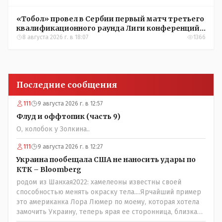
«Тобол» провел в Сербии первый матч третьего
квалификационного раунда Лиги конференций
УЕФА
8 августа 2026 г. в 18:07
1366
Последние сообщения
111
9 августа 2026 г. в 12:57
Флуд и оффтопик (часть 9)
О, колобок у Золкина..
111
9 августа 2026 г. в 12:27
Украина пообещала США не наносить удары по
КТК – Bloomberg
родом из Шанхая2022: хамелеоны известны своей
способностью менять окраску тела....Ярчайший пример
это американка Лора Люмер по моему, которая хотела
замочить Украину, теперь ярая ее сторонница, близкая
к Трампу. Ну и западные страны тем более, которые