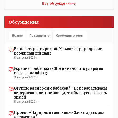
НЕОДНОКРАТНО, указывал и многократно на недостатки
Все обсуждения
Назарбая и предлагал ему самому ДОБРОВОЛЬНО уйти с
поста Президента.
Обсуждения
Новые
Популярные
Свободные темы
Европа теряет урожай: Казахстану предрекли
неожиданный шанс
8 августа 2026 г.
Украина пообещала США не наносить удары по
КТК – Bloomberg
8 августа 2026 г.
Огурцы размером с кабачок? - Перерабатываем
переросшие летние овощи, чтобы вкусно съесть
зимой
8 августа 2026 г.
Проект «Народный гаишник» - Зачем здесь два
«лежачих»?