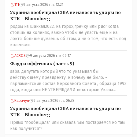
111
9 августа 2026 г. в 12:21
предоставляли Зеленскому убежище, чтоб он бежал и
которые развернулись потом на 180 или 360 градусов,
Украина пообещала США не наносить удары по
посмотрев на того, как он не сдался, но ты же там сам
КТК – Bloomberg
живешь и многое знаешь о тех, на кого работаешь.. Это
родом из Шанхая2022: на горох,гречку или рис?Когда
просто прагматизм и ничего личного. Победим мы, они
стоишь на коленях, важно чтобы не упасть еще и на
встанут под нас и наоборот и все это понимают..
локтя, больше думаешь об этом, а не о том, что есть под
коленями..
ACROS
9 августа 2026 г. в 09:17
Флуд и оффтопик (часть 9)
saba: депутата который что то указывал бы
действующему президенту, нПочему не было: -
парламентский состав Верховного Совета , образца 1993
года, когда они НЕ УТВЕРЖДАЛИ некоторые Указы
Назарбаева, особенно в части выборов и перевыборов и
Карачун
9 августа 2026 г. в 06:33
некоторых вопросах внутренней политики, и тогда
Назарбай волевым Указом РАСПУСТИЛ этот бунтарский
Украина пообещала США не наносить удары по
состав. Имя - Серикболсын Абдильдин вам знакомо -
КТК – Bloomberg
юывший секретарь ЦК КП Казахстана , впоследствии -
Прямо "пообещала" или сказала "мы постараемся но там
депутат Верховного Совета и Мажлиса и Председатель
как получится"?
партии коммунстов- он в то время и после и причём