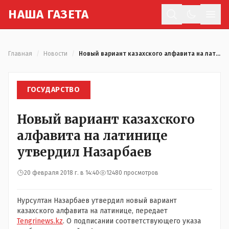
Н
АША
Г
АЗЕТА
Отк
Главная
/
Новости
/
Новый вариант казахского алфавита на латинице утвердил Назарбаев
ГОСУДАРСТВО
Новый вариант казахского
алфавита на латинице
утвердил Назарбаев
20 февраля 2018 г. в 14:40
12480 просмотров
Нурсултан Назарбаев утвердил новый вариант
казахского алфавита на латинице, передает
Tengrinews.kz
. О подписании соответствующего указа