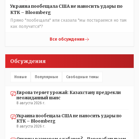
Назарбай волевым Указом РАСПУСТИЛ этот бунтарский
Украина пообещала США не наносить удары по
состав. Имя - Серикболсын Абдильдин вам знакомо -
КТК – Bloomberg
юывший секретарь ЦК КП Казахстана , впоследствии -
Прямо "пообещала" или сказала "мы постараемся но там
депутат Верховного Совета и Мажлиса и Председатель
как получится"?
партии коммунстов- он в то время и после и причём
НЕОДНОКРАТНО, указывал и многократно на недостатки
Все обсуждения
Назарбая и предлагал ему самому ДОБРОВОЛЬНО уйти с
поста Президента.
Обсуждения
Новые
Популярные
Свободные темы
Европа теряет урожай: Казахстану предрекли
неожиданный шанс
8 августа 2026 г.
Украина пообещала США не наносить удары по
КТК – Bloomberg
8 августа 2026 г.