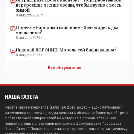
Огурцы размером с кабачок? - Перерабатываем
переросшие летние овощи, чтобы вкусно съесть
зимой
8 августа 2026 г.
Проект «Народный гаишник» - Зачем здесь два
«лежачих»?
8 августа 2026 г.
Николай ВОРОНИН: Мораль сей басни какова?
8 августа 2026 г.
Все обсуждения
НАША ГАЗЕТА
Перепечатка материалов (включая фото, видео и аудиоматериалы),
размещенных на www.ng.kz, разрешена в объеме не более одной трети
с обязательной гиперссылкой на материал в первом абзаце, как
первоисточник в следующей или схожей формулировке: "сообщает
"Наша Газета". Полная перепечатка разрешена только по письменному