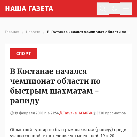
Н
АША
Г
АЗЕТА
Отк
Главная
/
Новости
/
В Костанае начался чемпионат области по быстрым шахматам - рапиду
СПОРТ
В Костанае начался
чемпионат области по
быстрым шахматам -
рапиду
19 февраля 2018 г. в 21:54
Татьяна НАЗАРУК
3530 просмотров
Областной турнир по быстрым шахматам (рапиду) среди
учащихся пройдет в течение четырех дней.
19
и 20