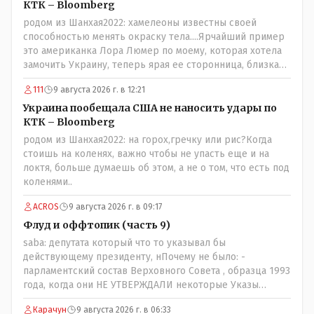
КТК – Bloomberg
родом из Шанхая2022: хамелеоны известны своей
способностью менять окраску тела....Ярчайший пример
это американка Лора Люмер по моему, которая хотела
замочить Украину, теперь ярая ее сторонница, близкая
к Трампу. Ну и западные страны тем более, которые
111
9 августа 2026 г. в 12:21
предоставляли Зеленскому убежище, чтоб он бежал и
которые развернулись потом на 180 или 360 градусов,
Украина пообещала США не наносить удары по
посмотрев на того, как он не сдался, но ты же там сам
КТК – Bloomberg
живешь и многое знаешь о тех, на кого работаешь.. Это
родом из Шанхая2022: на горох,гречку или рис?Когда
просто прагматизм и ничего личного. Победим мы, они
стоишь на коленях, важно чтобы не упасть еще и на
встанут под нас и наоборот и все это понимают..
локтя, больше думаешь об этом, а не о том, что есть под
коленями..
ACROS
9 августа 2026 г. в 09:17
Флуд и оффтопик (часть 9)
saba: депутата который что то указывал бы
действующему президенту, нПочему не было: -
парламентский состав Верховного Совета , образца 1993
года, когда они НЕ УТВЕРЖДАЛИ некоторые Указы
Назарбаева, особенно в части выборов и перевыборов и
Карачун
9 августа 2026 г. в 06:33
некоторых вопросах внутренней политики, и тогда