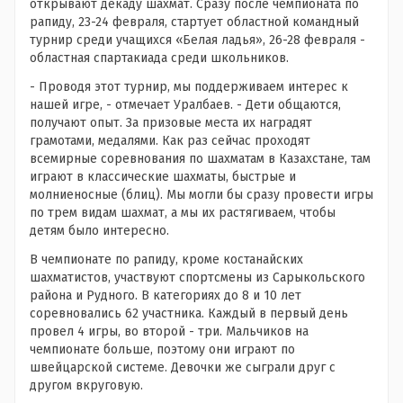
открывают декаду шахмат. Сразу после чемпионата по
рапиду, 23-24 февраля, стартует областной командный
турнир среди учащихся «Белая ладья», 26-28 февраля -
областная спартакиада среди школьников.
-
Проводя этот турнир, мы поддерживаем интерес к
нашей игре, - отмечает Уралбаев. - Дети общаются,
получают опыт. За призовые места их наградят
грамотами, медалями. Как раз сейчас проходят
всемирные соревнования по шахматам в Казахстане, там
играют в классические шахматы, быстрые и
молниеносные (блиц). Мы могли бы сразу провести игры
по трем видам шахмат, а мы их растягиваем, чтобы
детям было интересно.
В чемпионате по рапиду, кроме костанайских
шахматистов, участвуют спортсмены из Сарыкольского
района и Рудного. В категориях до 8 и 10 лет
соревновались 62 участника. Каждый в первый день
провел 4 игры, во второй - три. Мальчиков на
чемпионате больше, поэтому они играют по
швейцарской системе. Девочки же сыграли друг с
другом вкруговую.