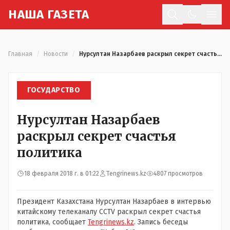
Н
АША
Г
АЗЕТА
Отк
Главная
/
Новости
/
Нурсултан Назарбаев раскрыл секрет счастья политика
ГОСУДАРСТВО
Нурсултан Назарбаев
раскрыл секрет счастья
политика
18 февраля 2018 г. в 01:22
Tengrinews.kz
4807 просмотров
Президент Казахстана Нурсултан Назарбаев в интервью
китайскому телеканалу ССTV раскрыл секрет счастья
политика, сообщает
Tengrinews.kz
. Запись беседы