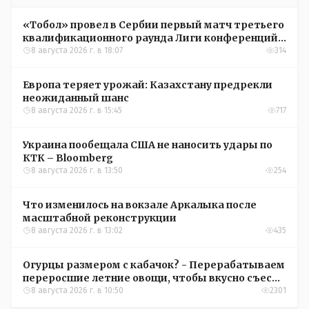
«Тобол» провел в Сербии первый матч третьего
квалификационного раунда Лиги конференций
УЕФА
8 августа 2026 г. в 18:07
314
Европа теряет урожай: Казахстану предрекли
неожиданный шанс
8 августа 2026 г. в 15:45
717
Украина пообещала США не наносить удары по
КТК – Bloomberg
8 августа 2026 г. в 13:50
254
Что изменилось на вокзале Аркалыка после
масштабной реконструкции
8 августа 2026 г. в 13:02
435
Огурцы размером с кабачок? - Перерабатываем
переросшие летние овощи, чтобы вкусно съесть
зимой
8 августа 2026 г. в 10:50
2301