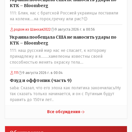
частности биологии и математики. Vlad Kostanai: Поэтому
КТК – Bloomberg
люди и отказываются и я в том числе своих не
111: Блин, нас с братской Россией украинцы поставили
прививал.Лично я вам и тем другим людям благодарен.
на колени.....на горох,гречку или рис?😊
Добровольные действия направленные на сокращение
частотности появления в популяции соответствующих
родом из Шанхая2022
9 августа 2026 г. в 00:56
комбинаций генов заслуживают благодарности. Мы и
Украина пообещала США не наносить удары по
без того основательно загубили нормальный
КТК – Bloomberg
естественный отбор.
111: наш русский мир нас не спасает, к которому
принадлежу и я.........хамелеоны известны своей
способностью менять окраску тела....
111
9 августа 2026 г. в 00:04
Флуд и оффтопик (часть 9)
saba: Сказал, что его эпоха как политика закончилась!Ну
так сказать только начинается, и он с Путиным будут
править до 150ти лет..
Все обсуждения