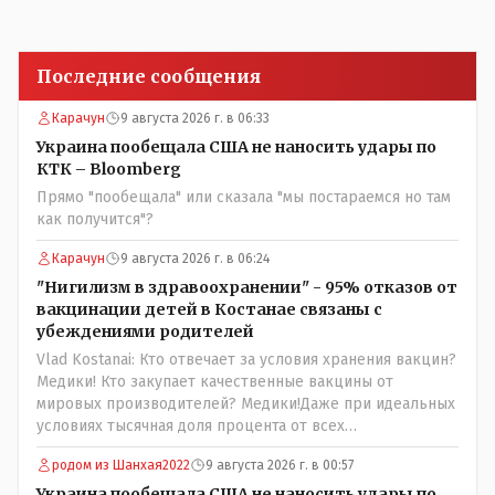
Последние сообщения
Карачун
9 августа 2026 г. в 06:33
Украина пообещала США не наносить удары по
КТК – Bloomberg
Прямо "пообещала" или сказала "мы постараемся но там
как получится"?
Карачун
9 августа 2026 г. в 06:24
"Нигилизм в здравоохранении" - 95% отказов от
вакцинации детей в Костанае связаны с
убеждениями родителей
Vlad Kostanai: Кто отвечает за условия хранения вакцин?
Медики! Кто закупает качественные вакцины от
мировых производителей? Медики!Даже при идеальных
условиях тысячная доля процента от всех
вакцинированных может иметь плохие последствия от
родом из Шанхая2022
9 августа 2026 г. в 00:57
прививки. Бумага нужна как защита от дол.....бов не
дружащих с школьными курсами предметов, в
Украина пообещала США не наносить удары по