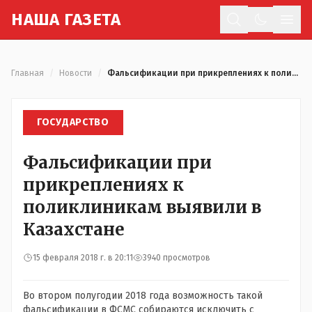
Н
АША
Г
АЗЕТА
Отк
Главная
/
Новости
/
Фальсификации при прикреплениях к поликлиникам выявили в Казахстане
ГОСУДАРСТВО
Фальсификации при
прикреплениях к
поликлиникам выявили в
Казахстане
15 февраля 2018 г. в 20:11
3940 просмотров
Во втором полугодии 2018 года возможность такой
фальсификации в ФСМС собираются исключить с