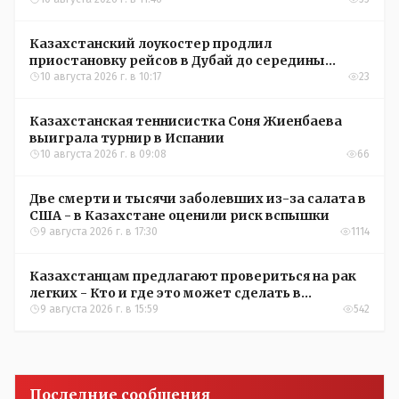
Казахстанский лоукостер продлил
приостановку рейсов в Дубай до середины
сентября
10 августа 2026 г. в 10:17
23
Казахстанская теннисистка Соня Жиенбаева
выиграла турнир в Испании
10 августа 2026 г. в 09:08
66
Две смерти и тысячи заболевших из-за салата в
США - в Казахстане оценили риск вспышки
9 августа 2026 г. в 17:30
1114
Казахстанцам предлагают провериться на рак
легких - Кто и где это может сделать в
Костанайской области
9 августа 2026 г. в 15:59
542
Последние сообщения