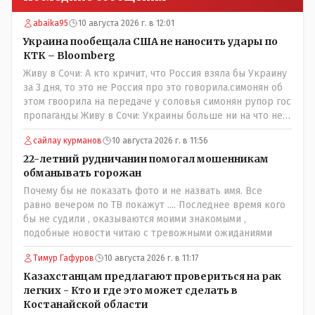
abaika95
10 августа 2026 г. в 12:01
Украина пообещала США не наносить удары по
КТК – Bloomberg
Живу в Сочи: А кто кричит, что Россия взяла бы Украину
за 3 дня, то это не Россия про это говорила.симонян об
этом гвоорила на передаче у соловья симонян рупор гос
пропаганды Живу в Сочи: Украины больше ни на что не
хватает, кроме как бить беспилотниками,а зачем что-то
сайлау курманов
10 августа 2026 г. в 11:56
выдумывать если это средство действенно? россия вон
орешникам по какимто сараям и гаражам бьет тратя
22-летний рудничанин помогал мошенникам
млрды (точнее скрывая что тратит сама разворовывает)
обманывать горожан
украина копеешными дронами которыми дети могут
Почему бы не показать фото и не назвать имя. Все
управлять устраивает сафари на штурмовиков вс рф от
равно вечером по ТВ покажут .... Последнее время кого
чего очень жутко дроны китацы за копееки соберут
бы не судили , оказываются моими знакомыми ,
хоть миллион а где мужиков взять в русских селениях
подобные новости читаю с тревожными ожиданиями
на каждый дрон?
Тимур Гафуров
10 августа 2026 г. в 11:17
Казахстанцам предлагают провериться на рак
легких - Кто и где это может сделать в
Костанайской области