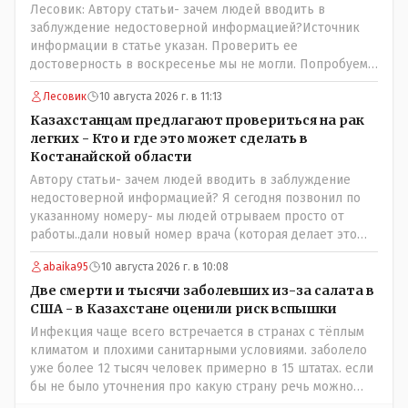
Лесовик: Автору статьи- зачем людей вводить в
заблуждение недостоверной информацией?Источник
информации в статье указан. Проверить ее
достоверность в воскресенье мы не могли. Попробуем
уточнить в управлении здравоохранения
Лесовик
10 августа 2026 г. в 11:13
Казахстанцам предлагают провериться на рак
легких - Кто и где это может сделать в
Костанайской области
Автору статьи- зачем людей вводить в заблуждение
недостоверной информацией? Я сегодня позвонил по
указанному номеру- мы людей отрываем просто от
работы..дали новый номер врача (которая делает это
обследование и она также не записывает. Записывают к
abaika95
10 августа 2026 г. в 10:08
ней на прием только участковая медсестра, к которой и
необходимо обратиться! Короче гемор еще тот в
Две смерти и тысячи заболевших из-за салата в
ограниченное время..
США - в Казахстане оценили риск вспышки
Инфекция чаще всего встречается в странах с тёплым
климатом и плохими санитарными условиями. заболело
уже более 12 тысяч человек примерно в 15 штатах. если
бы не было уточнения про какую страну речь можно
было подумать про штаты индии или бразилии))