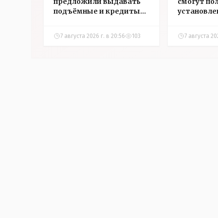
предложили выдавать
смогут по
подъёмные и кредиты
установле
на жильё в сёлах
инвалидн
Казахстана
7 августа 2026 г. в 20:56
103
7 августа 202