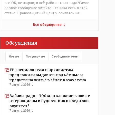
все ОК, не жарко, и всё работает как надо?Самое
первое сообщение читайте - ссылка есть в этой
статье. Правозащитный центр, ссылаясь на
обсуждение сотрудников интерната в рабочем
чате, которые прислали ему в виде
Все обсуждения
аудиосообщений, пишет, что воспитатели долго
добивались установки кондиционеров в
помещениях, где есть дети, однако к настоящему
Обсуждения
времени их установили только в помещениях,
предназначенных для административно-
управленческого персонала. И Также в каждой
Новые
Популярные
Свободные темы
группе установлены кондиционеры, питьевой и
температурный режимы, которые взяты на особый
контроль, учитывая погодные условия в это лето.
IT-специалистам и архивистам
Мы решили. что это - противоречие. Вы считаете
предложили выдавать подъёмные и
иначе?
кредиты на жильё в сёлах Казахстана
7 августа 2026 г.
Забавы ради - 300 млн вложили в новые
аттракционы в Рудном. Как и когда они
окупятся?
7 августа 2026 г.