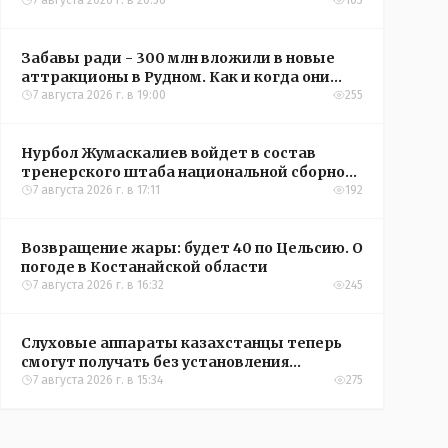
кредиты на жильё в сёлах Казахстана
7 августа 2026 г. в 20:56
103
Забавы ради - 300 млн вложили в новые
аттракционы в Рудном. Как и когда они
окупятся?
7 августа 2026 г. в 19:00
255
Нурбол Жумаскалиев войдет в состав
тренерского штаба национальной сборной
Казахстана по футболу
7 августа 2026 г. в 17:11
192
Возвращение жары: будет 40 по Цельсию. О
погоде в Костанайской области
7 августа 2026 г. в 16:32
245
Слуховые аппараты казахстанцы теперь
смогут получать без установления
инвалидности
7 августа 2026 г. в 15:34
275