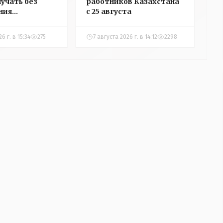
лучать без
работников Казахстана
ния
с 25 августа
ости
6 г. в 15:34
275
7 августа 2026 г. в 14:12
2298