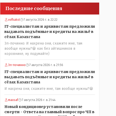
Последние сообщения
vofkakst
7 августа 2026 г. в 22:22
IT-специалистам и архивистам предложили
выдавать подъёмные и кредиты на жильё в
сёлах Казахстана
Эл-починно: И нахрена они, скажите мне, там
вообще нужны?😁 как без айтишников в
коровнике, ну подумайте)
Эл-починно
7 августа 2026 г. в 21:56
IT-специалистам и архивистам предложили
выдавать подъёмные и кредиты на жильё в
сёлах Казахстана
И нахрена они, скажите мне, там вообще нужны?😁
maxsaf
7 августа 2026 г. в 21:44
Новый кондиционер установили после
смерти - Ответа на главный вопрос про ЧП в