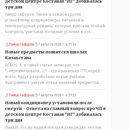
детском центре Костаная "НГ" добивалась
три дня
Тимур Гафуров: Также в каждой группе
установлены кондиционеры, питьевой и
температурный режимы, которые взяты на особый
контроль, учитывая погодные условия в это
лето.Мы решили. что это - противоречие. Вы
считаете иначе?Ну тут противоречия нет. Этот
Тимур Гафуров
7 августа 2026 г. в 21:24
комментарий прозвучал на следующий день после
Новые предметы появятся в школах
трагедии, то есть 29 июля, когда спешно
Казахстана
установили и воду, и новые кондиционеры, и
ACROS: А, в самой статье написано, что:
впервые поставили температурный режим на
"...переименовали...//" - где правильно ???Скорее
контроль. То есть первая часть - информация до
всего, будут разработаны новые учебные
трагедии, вторая часть - информация после
программы с учетом новых названий предметов.
трагедии, когда все уже было исправлено.
Так что предметы - новые. Хоть и
переименованные)
Тимур Гафуров
7 августа 2026 г. в 21:22
Новый кондиционер установили после
смерти - Ответа на главный вопрос про ЧП в
детском центре Костаная "НГ" добивалась
три дня
maxsaf: Кто до вашей поездки утверждал, что там