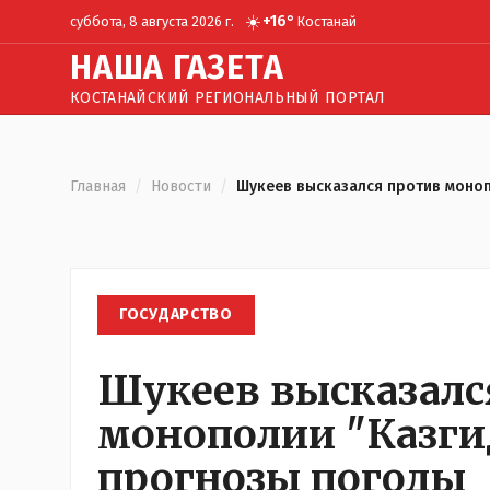
☀️
+
16
°
суббота, 8 августа 2026 г.
Костанай
Н
АША
Г
АЗЕТА
КОСТАНАЙСКИЙ РЕГИОНАЛЬНЫЙ ПОРТАЛ
Главная
/
Новости
/
Шукеев высказался против моноп
ГОСУДАРСТВО
Шукеев высказалс
монополии "Казги
прогнозы погоды