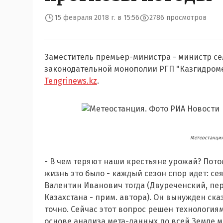
15 февраля 2018 г. в 15:56
2786 просмотров
Заместитель премьер-министра - министр се
законодательной монополии РГП "Казгидроме
Tengrinews.kz
.
Метеостанция
- В чем теряют наши крестьяне урожай? Потом
жизнь это было - каждый сезон спор идет: сея
Валентин Иванович тогда (Двуреченский, пе
Казахстана - прим. автора). Он вынужден сказ
точно. Сейчас этот вопрос решен технологиям
основе анализа мета-данных по всей Земле м