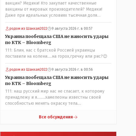
вакцин? Медики! Кто закупает качественные
вакцины от мировых производителей? Медики!
Даже при идеальных условиях тысячная доля
процента от всех вакцинированных может иметь
плохие последствия от прививки. Бумага нужна как
родом из Шанхая2022
9 августа 2026 г. в 00:57
защита от дол.....бов не дружащих с школьными
Украина пообещала США не наносить удары
курсами предметов, в частности биологии и
по КТК – Bloomberg
математики. Vlad Kostanai: Поэтому люди и
111: Блин, нас с братской Россией украинцы
отказываются и я в том числе своих не
поставили на колени.....на горох,гречку или рис?😊
прививал.Лично я вам и тем другим людям
благодарен. Добровольные действия направленные
на сокращение частотности появления в популяции
родом из Шанхая2022
9 августа 2026 г. в 00:56
соответствующих комбинаций генов заслуживают
Украина пообещала США не наносить удары
благодарности. Мы и без того основательно
по КТК – Bloomberg
загубили нормальный естественный отбор.
111: наш русский мир нас не спасает, к которому
принадлежу и я.........хамелеоны известны своей
способностью менять окраску тела....
Все обсуждения