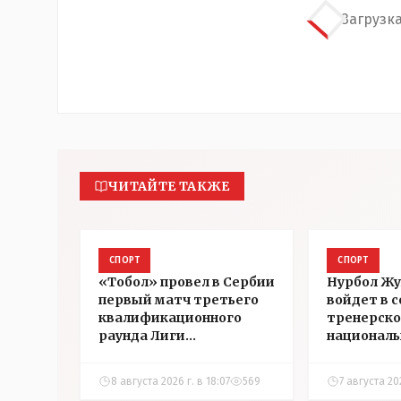
Загрузка
ЧИТАЙТЕ ТАКЖЕ
СПОРТ
СПОРТ
«Тобол» провел в Сербии
Нурбол Ж
первый матч третьего
войдет в 
квалификационного
тренерско
раунда Лиги
националь
конференций УЕФА
Казахстан
8 августа 2026 г. в 18:07
569
7 августа 202