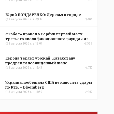
9 августа 2026 г. в 10:10
6
Юрий БОНДАРЕНКО: Деревья в городе
9 августа 2026 г. в 09:12
104
«Тобол» провел в Сербии первый матч
третьего квалификационного раунда Лиги
конференций УЕФА
8 августа 2026 г. в 18:07
569
Европа теряет урожай: Казахстану
предрекли неожиданный шанс
8 августа 2026 г. в 15:45
757
Украина пообещала США не наносить удары
по КТК – Bloomberg
8 августа 2026 г. в 13:50
267