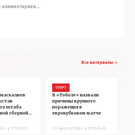
 комментариев...
Все материалы
СПОРТ
умаскалиев
В «Тоболе» назвали
состав
причины крупного
го штаба
поражения в
ной сборной
еврокубковом матче
а по футболу
6 г. в 17:11
321
7 августа 2026 г. в 09:55
473