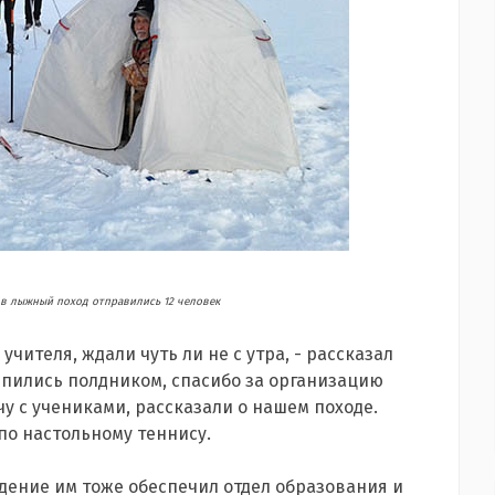
в лыжный поход отправились 12 человек
чителя, ждали чуть ли не с утра, - рассказал
епились полдником, спасибо за организацию
у с учениками, рассказали о нашем походе.
по настольному теннису.
ение им тоже обеспечил отдел образования и