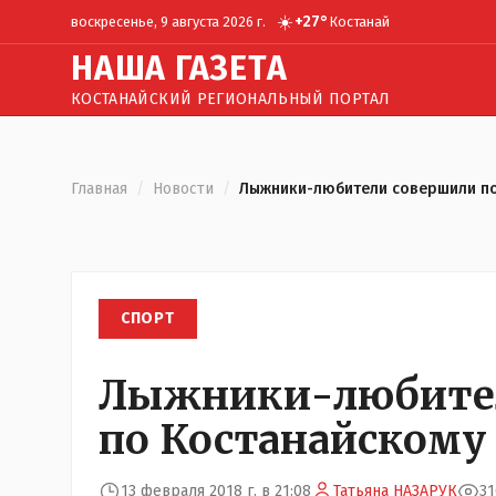
☀️
+
27
°
воскресенье, 9 августа 2026 г.
Костанай
Н
АША
Г
АЗЕТА
КОСТАНАЙСКИЙ РЕГИОНАЛЬНЫЙ ПОРТАЛ
Главная
/
Новости
/
Лыжники-любители совершили по
СПОРТ
Лыжники-любител
по Костанайскому
13 февраля 2018 г. в 21:08
Татьяна НАЗАРУК
3