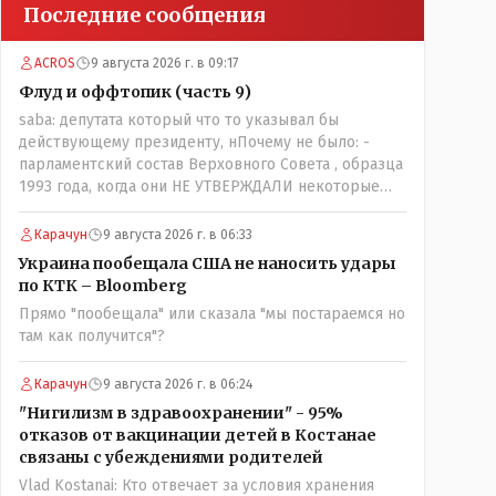
Последние сообщения
ACROS
9 августа 2026 г. в 09:17
Флуд и оффтопик (часть 9)
saba: депутата который что то указывал бы
действующему президенту, нПочему не было: -
парламентский состав Верховного Совета , образца
1993 года, когда они НЕ УТВЕРЖДАЛИ некоторые
Указы Назарбаева, особенно в части выборов и
перевыборов и некоторых вопросах внутренней
Карачун
9 августа 2026 г. в 06:33
политики, и тогда Назарбай волевым Указом
Украина пообещала США не наносить удары
РАСПУСТИЛ этот бунтарский состав. Имя -
по КТК – Bloomberg
Серикболсын Абдильдин вам знакомо - юывший
Прямо "пообещала" или сказала "мы постараемся но
секретарь ЦК КП Казахстана , впоследствии -
там как получится"?
депутат Верховного Совета и Мажлиса и
Председатель партии коммунстов- он в то время и
после и причём НЕОДНОКРАТНО, указывал и
Карачун
9 августа 2026 г. в 06:24
многократно на недостатки Назарбая и предлагал
"Нигилизм в здравоохранении" - 95%
ему самому ДОБРОВОЛЬНО уйти с поста
отказов от вакцинации детей в Костанае
Президента.
связаны с убеждениями родителей
Vlad Kostanai: Кто отвечает за условия хранения