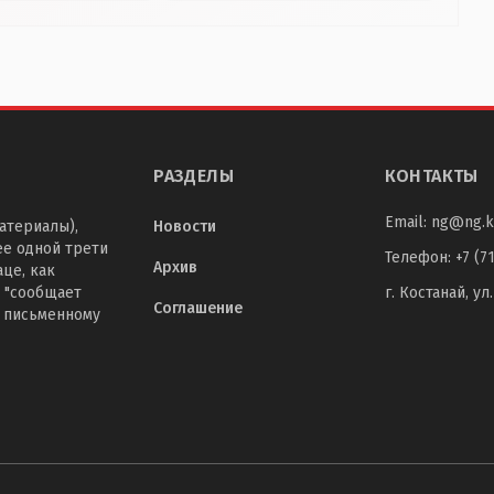
РАЗДЕЛЫ
КОНТАКТЫ
Email:
ng@ng.k
атериалы),
Новости
ее одной трети
Телефон
:
+7 (7
Архив
це, как
 "сообщает
г. Костанай, ул
Соглашение
о письменному