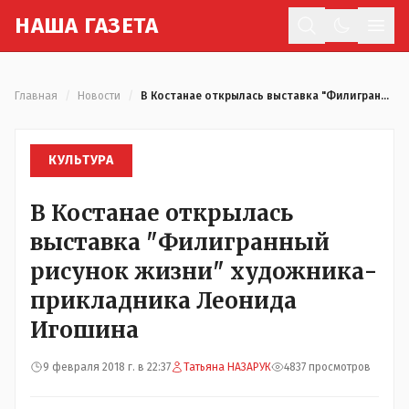
Н
АША
Г
АЗЕТА
Отк
Главная
/
Новости
/
В Костанае открылась выставка "Филигранный рисунок жизни" художника-прикладника Леонида Игошина
КУЛЬТУРА
В Костанае открылась
выставка "Филигранный
рисунок жизни" художника-
прикладника Леонида
Игошина
9 февраля 2018 г. в 22:37
Татьяна НАЗАРУК
4837 просмотров