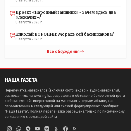
8 августа 2026 г.
Проект «Народный гаишник» - Зачем здесь два
«лежачих»?
8 августа 2026 г.
Николай ВОРОНИН: Мораль сей басни какова?
8 августа 2026 г.
Все обсуждения
НАША ГАЗЕТА
Перепечатка материалов (включая фото, видео и аудиоматериалы),
размещенных на www.ng.kz, разрешена в объеме не более одной трети
с обязательной гиперссылкой на материал в первом абзаце, как
первоисточник в следующей или схожей формулировке: "сообщает
"Наша Газета". Полная перепечатка разрешена только по письменному
соглашению с редакцией сайта