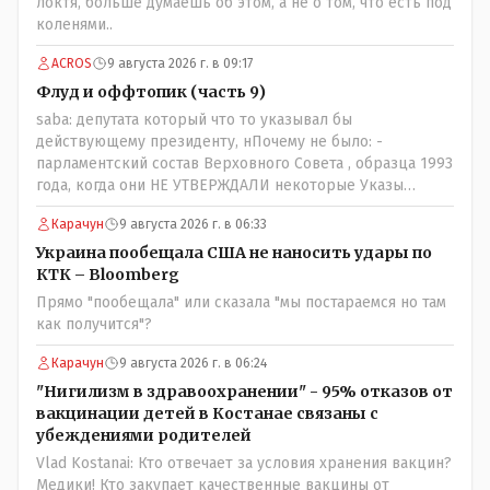
локтя, больше думаешь об этом, а не о том, что есть под
коленями..
ACROS
9 августа 2026 г. в 09:17
Флуд и оффтопик (часть 9)
saba: депутата который что то указывал бы
действующему президенту, нПочему не было: -
парламентский состав Верховного Совета , образца 1993
года, когда они НЕ УТВЕРЖДАЛИ некоторые Указы
Назарбаева, особенно в части выборов и перевыборов и
Карачун
9 августа 2026 г. в 06:33
некоторых вопросах внутренней политики, и тогда
Назарбай волевым Указом РАСПУСТИЛ этот бунтарский
Украина пообещала США не наносить удары по
состав. Имя - Серикболсын Абдильдин вам знакомо -
КТК – Bloomberg
юывший секретарь ЦК КП Казахстана , впоследствии -
Прямо "пообещала" или сказала "мы постараемся но там
депутат Верховного Совета и Мажлиса и Председатель
как получится"?
партии коммунстов- он в то время и после и причём
НЕОДНОКРАТНО, указывал и многократно на недостатки
Карачун
9 августа 2026 г. в 06:24
Назарбая и предлагал ему самому ДОБРОВОЛЬНО уйти с
"Нигилизм в здравоохранении" - 95% отказов от
поста Президента.
вакцинации детей в Костанае связаны с
убеждениями родителей
Vlad Kostanai: Кто отвечает за условия хранения вакцин?
Медики! Кто закупает качественные вакцины от