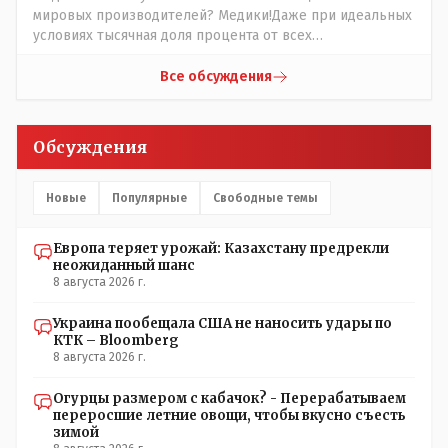
мировых производителей? Медики!Даже при идеальных
условиях тысячная доля процента от всех
вакцинированных может иметь плохие последствия от
прививки. Бумага нужна как защита от дол.....бов не
Все обсуждения
дружащих с школьными курсами предметов, в
частности биологии и математики. Vlad Kostanai: Поэтому
люди и отказываются и я в том числе своих не
Обсуждения
прививал.Лично я вам и тем другим людям благодарен.
Добровольные действия направленные на сокращение
частотности появления в популяции соответствующих
Новые
Популярные
Свободные темы
комбинаций генов заслуживают благодарности. Мы и
без того основательно загубили нормальный
Европа теряет урожай: Казахстану предрекли
естественный отбор.
неожиданный шанс
8 августа 2026 г.
Украина пообещала США не наносить удары по
КТК – Bloomberg
8 августа 2026 г.
Огурцы размером с кабачок? - Перерабатываем
переросшие летние овощи, чтобы вкусно съесть
зимой