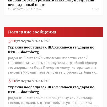
Европа теряет урожай: Казахстану предрекли
неожиданный шанс
8 августа 2026 г. в 15:45
823
Последние сообщения
111
9 августа 2026 г. в 12:27
Украина пообещала США не наносить удары по
КТК – Bloomberg
родом из Шанхая2022: хамелеоны известны своей
способностью менять окраску тела....Ярчайший пример
это американка Лора Люмер по моему, которая хотела
замочить Украину, теперь ярая ее сторонница, близкая
к Трампу. Ну и западные страны тем более, которые
111
9 августа 2026 г. в 12:21
предоставляли Зеленскому убежище, чтоб он бежал и
которые развернулись потом на 180 или 360 градусов,
Украина пообещала США не наносить удары по
посмотрев на того, как он не сдался, но ты же там сам
КТК – Bloomberg
живешь и многое знаешь о тех, на кого работаешь.. Это
родом из Шанхая2022: на горох,гречку или рис?Когда
просто прагматизм и ничего личного. Победим мы, они
стоишь на коленях, важно чтобы не упасть еще и на
встанут под нас и наоборот и все это понимают..