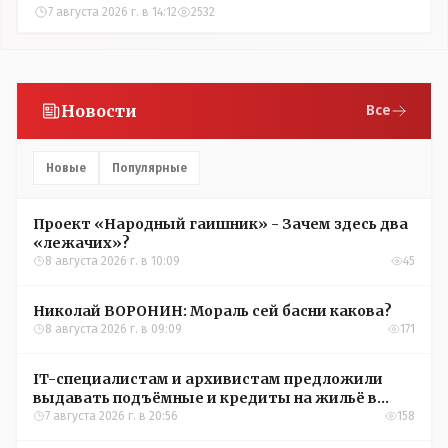
7 августа 2026 г. в 14:12
2532
Новости
Все
Новые
Популярные
Проект «Народный гаишник» - Зачем здесь два
«лежачих»?
8 августа 2026 г. в 10:09
45
Николай ВОРОНИН: Мораль сей басни какова?
8 августа 2026 г. в 09:09
171
IT-специалистам и архивистам предложили
выдавать подъёмные и кредиты на жильё в
сёлах Казахстана
7 августа 2026 г. в 20:56
158