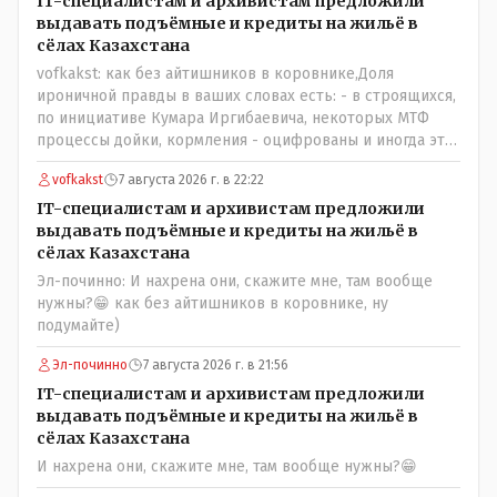
IT-специалистам и архивистам предложили
президента выступает! Вот ни капельки ему не поверю,
выдавать подъёмные и кредиты на жильё в
что он действует в интересах страны, про народ уже и
сёлах Казахстана
не говорю! Опять какие то закулисные игры?
vofkakst: как без айтишников в коровнике,Доля
ироничной правды в ваших словах есть: - в строящихся,
по инициативе Кумара Иргибаевича, некоторых МТФ
процессы дойки, кормления - оцифрованы и иногда эти
программы дают сбой - и тогда они нужны, хотя я
vofkakst
7 августа 2026 г. в 22:22
насколько в курсе своей комьютерной безграмотности
- все эти вопросы можно решать и устранять эти сбои и
IT-специалистам и архивистам предложили
удалённо - лёжа на диване, в городе. Но, этих
выдавать подъёмные и кредиты на жильё в
современных и оцифрованных МТФ критично мало для
сёлах Казахстана
массового переезда лохматых и обкуренных молодых
Эл-починно: И нахрена они, скажите мне, там вообще
ребят из города в село, да и те МТФ я по опыту
нужны?😁 как без айтишников в коровнике, ну
подозреваю, скоро перейдут на обслуживание с
подумайте)
помошью кувалды, китайского скотча, алюминевой
проволоки и русского мата. Вот где работать в селе
Эл-починно
7 августа 2026 г. в 21:56
именно АРХИВАРИУСАМ - понятие не имею- допустим
IT-специалистам и архивистам предложили
все мои архивы по работе и по семейной жизни -
выдавать подъёмные и кредиты на жильё в
помещаются в одну дешёвую китайскую флешку
сёлах Казахстана
купленную на оптушке на Складской за 1 000 тенге.
И нахрена они, скажите мне, там вообще нужны?😁
Впрочем, не надо гадать: - это замутили УМНЫЕ люди
наверху , близко расположенные к гос.бюджету-