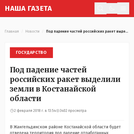
Н
АША
Г
АЗЕТА
Отк
Главная
/
Новости
/
Под падение частей российских ракет выделили земли в Костанайской области
ГОСУДАРСТВО
Под падение частей
российских ракет выделили
земли в Костанайской
области
2 февраля 2018 г. в 13:54
3402 просмотра
В Жангельдинском районе Костанайской области будет
отведена территория под падение отработанных