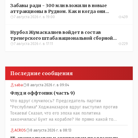
Забавы ради - 300 млн вложили в новые
аттракционы в Рудном. Как и когда они
окупятся?
7 августа 2026 г. в 19:00
439
Нурбол Жумаскалиев войдет в состав
тренерского штаба национальной сборной
Казахстана по футболу
7 августа 2026 г. в 17:11
229
Последние сообщения
saba
8 августа 2026 г. в 09:04
Флуд и оффтопик (часть 9)
Что вдруг случилось? Председатель партии
"Республика" Ходжаназаров вдруг выступил против
Токаева! Сказал, что его эпоха как политика
закончилась! Бунт на корабле? Не прямо какой то
правдолюб вдруг выступил! Может он инопланетянин?
ACROS
8 августа 2026 г. в 08:13
Появился неизвестно откуда, отжал у бывшего
всесильного Розинова целый холдинг и теперь против