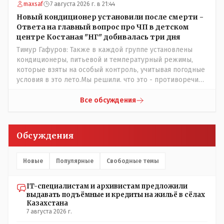
maxsaf
7 августа 2026 г. в 21:44
наверняка они знают что делают.
Новый кондиционер установили после смерти -
Ответа на главный вопрос про ЧП в детском
центре Костаная "НГ" добивалась три дня
Тимур Гафуров: Также в каждой группе установлены
кондиционеры, питьевой и температурный режимы,
которые взяты на особый контроль, учитывая погодные
условия в это лето.Мы решили. что это - противоречие.
Вы считаете иначе?Ну тут противоречия нет. Этот
комментарий прозвучал на следующий день после
Все обсуждения
трагедии, то есть 29 июля, когда спешно установили и
воду, и новые кондиционеры, и впервые поставили
температурный режим на контроль. То есть первая
Обсуждения
часть - информация до трагедии, вторая часть -
информация после трагедии, когда все уже было
исправлено.
Новые
Популярные
Свободные темы
IT-специалистам и архивистам предложили
выдавать подъёмные и кредиты на жильё в сёлах
Казахстана
7 августа 2026 г.