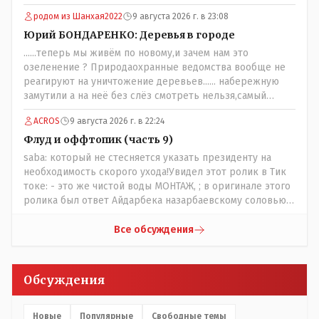
необходимо самому обратиться в ЖКХ акимата и
родом из Шанхая2022
9 августа 2026 г. в 23:08
разобраться прежде чем своей статьей провоцировать
население города!
Юрий БОНДАРЕНКО: Деревья в городе
......теперь мы живём по новому,и зачем нам это
озеленение ? Природаохранные ведомства вообще не
реагируют на уничтожение деревьев...... набережную
замутили а на неё без слёз смотреть нельзя,самый
наивысший уровень рукопопства наших
ACROS
9 августа 2026 г. в 22:24
строителей"специалистов",как исторические здания
сносить пожалуйста ,а как на века построить слабо.....Вы
Флуд и оффтопик (часть 9)
вот господин Бондаренко большой учёный прошлись
saba: который не стесняется указать президенту на
бы по историческим постройкам сколько было
необходимость скорого ухода!Увидел этот ролик в Тик
ликвидировано в советское время и в наше.......
токе: - это же чистой воды МОНТАЖ, ; в оригинале этого
ролика был ответ Айдарбека назарбаевскому соловью
на его якобы критику партии Республика. Я думаю: - они
просто напросто - КЛОУНЫ или МАРИОНЕТКИ власти и
Все обсуждения
пикировка между ними - это сделано или
срежисировано кем то из АП для того что бы создать
видимость ИНТРИГИ выборов, его как бы и якобы
Обсуждения
НАКАЛ - и тот и этот без разрешения АП - и шага,
вернее и голоса не подадут. - в принципе вы же видите
- идёт СКУЧНАЯ и НУДНАЯ и МОНОТОННАЯ и полностью
Новые
Популярные
Свободные темы