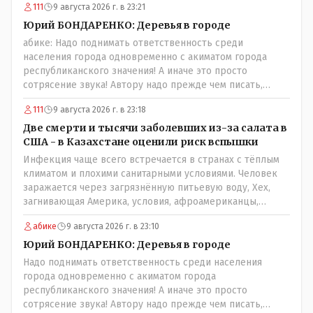
111
9 августа 2026 г. в 23:21
Юрий БОНДАРЕНКО: Деревья в городе
абике: Надо поднимать ответственность среди
населения города одновременно с акиматом города
республиканского значения! А иначе это просто
сотрясение звука! Автору надо прежде чем писать,
необходимо самому обратиться в ЖКХ акимата и
111
9 августа 2026 г. в 23:18
разобраться прежде чем своей статьей провоцировать
население города!Согласен всецело!
Две смерти и тысячи заболевших из-за салата в
США - в Казахстане оценили риск вспышки
Инфекция чаще всего встречается в странах с тёплым
климатом и плохими санитарными условиями. Человек
заражается через загрязнённую питьевую воду, Хех,
загнивающая Америка, условия, афроамериканцы,
грязная вода, отсутствие страховок, нечистоплотные
абике
9 августа 2026 г. в 23:10
мигранты и прочее.. Лучше России и Казахстана жить
негде..
Юрий БОНДАРЕНКО: Деревья в городе
Надо поднимать ответственность среди населения
города одновременно с акиматом города
республиканского значения! А иначе это просто
сотрясение звука! Автору надо прежде чем писать,