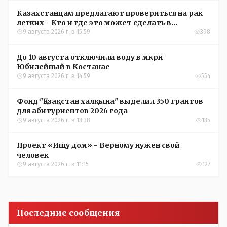
Казахстанцам предлагают провериться на рак
легких - Кто и где это может сделать в
Костанайской области
9 августа 2026 г. в 15:59
398
До 10 августа отключили воду в мкрн
Юбилейный в Костанае
9 августа 2026 г. в 14:59
554
Фонд "Қазақстан халқына" выделил 350 грантов
для абитуриентов 2026 года
9 августа 2026 г. в 13:38
135
Проект «Ищу дом» - Верному нужен свой
человек
9 августа 2026 г. в 11:15
127
Последние сообщения