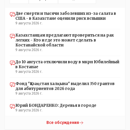
КОНТРОЛИРУЕМАЯ якобы предвыборная агитация Если
вдруг они захотят гавкнуть что либо по своему
Две смерти и тысячи заболевших из-за салата в
усмотрению: - их мгновенно лишать возможности идти
США - в Казахстане оценили риск вспышки
на выборы и не дадут им места в будущем Курултае: -
9 августа 2026 г.
кстати, я думаю в АП и уже и места распределили между
партиями.
Казахстанцам предлагают провериться на рак
легких - Кто и где это может сделать в
Костанайской области
9 августа 2026 г.
До 10 августа отключили воду в мкрн Юбилейный
в Костанае
9 августа 2026 г.
Фонд "Қазақстан халқына" выделил 350 грантов
для абитуриентов 2026 года
9 августа 2026 г.
Юрий БОНДАРЕНКО: Деревья в городе
9 августа 2026 г.
Все обсуждения