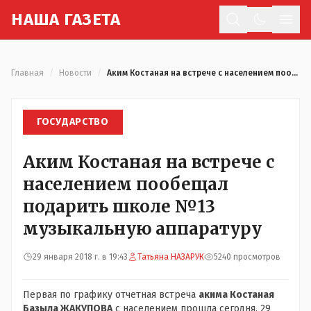
Н
АША
Г
АЗЕТА
Отк
Главная
/
Новости
/
Аким Костаная на встрече с населением пообещал подарить школе №13 музыкальную аппаратуру
ГОСУДАРСТВО
Аким Костаная на встрече с
населением пообещал
подарить школе №13
музыкальную аппаратуру
29 января 2018 г. в 19:43
Татьяна НАЗАРУК
5240 просмотров
Первая по графику отчетная встреча
акима Костаная
Базыла ЖАКУПОВА
с населением прошла сегодня, 29