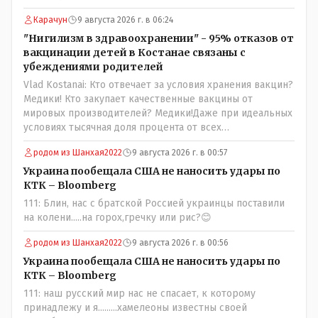
партии коммунстов- он в то время и после и причём
НЕОДНОКРАТНО, указывал и многократно на недостатки
Карачун
9 августа 2026 г. в 06:24
Назарбая и предлагал ему самому ДОБРОВОЛЬНО уйти с
"Нигилизм в здравоохранении" - 95% отказов от
поста Президента.
вакцинации детей в Костанае связаны с
убеждениями родителей
Vlad Kostanai: Кто отвечает за условия хранения вакцин?
Медики! Кто закупает качественные вакцины от
мировых производителей? Медики!Даже при идеальных
условиях тысячная доля процента от всех
вакцинированных может иметь плохие последствия от
родом из Шанхая2022
9 августа 2026 г. в 00:57
прививки. Бумага нужна как защита от дол.....бов не
дружащих с школьными курсами предметов, в
Украина пообещала США не наносить удары по
частности биологии и математики. Vlad Kostanai: Поэтому
КТК – Bloomberg
люди и отказываются и я в том числе своих не
111: Блин, нас с братской Россией украинцы поставили
прививал.Лично я вам и тем другим людям благодарен.
на колени.....на горох,гречку или рис?😊
Добровольные действия направленные на сокращение
частотности появления в популяции соответствующих
родом из Шанхая2022
9 августа 2026 г. в 00:56
комбинаций генов заслуживают благодарности. Мы и
Украина пообещала США не наносить удары по
без того основательно загубили нормальный
КТК – Bloomberg
естественный отбор.
111: наш русский мир нас не спасает, к которому
принадлежу и я.........хамелеоны известны своей