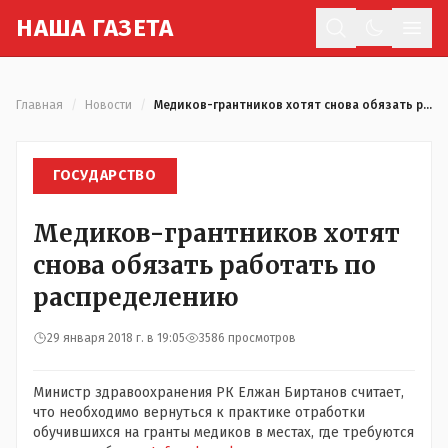
Н
АША
Г
АЗЕТА
Отк
Главная
/
Новости
/
Медиков-грантников хотят снова обязать работать по распределению
ГОСУДАРСТВО
Медиков-грантников хотят
снова обязать работать по
распределению
29 января 2018 г. в 19:05
3586 просмотров
Министр здравоохранения РК Елжан Биртанов считает,
что необходимо вернуться к практике отработки
обучившихся на гранты медиков в местах, где требуются