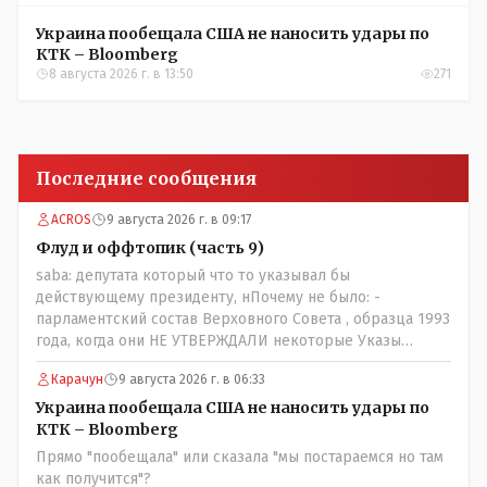
Украина пообещала США не наносить удары по
КТК – Bloomberg
8 августа 2026 г. в 13:50
271
Последние сообщения
ACROS
9 августа 2026 г. в 09:17
Флуд и оффтопик (часть 9)
saba: депутата который что то указывал бы
действующему президенту, нПочему не было: -
парламентский состав Верховного Совета , образца 1993
года, когда они НЕ УТВЕРЖДАЛИ некоторые Указы
Назарбаева, особенно в части выборов и перевыборов и
Карачун
9 августа 2026 г. в 06:33
некоторых вопросах внутренней политики, и тогда
Назарбай волевым Указом РАСПУСТИЛ этот бунтарский
Украина пообещала США не наносить удары по
состав. Имя - Серикболсын Абдильдин вам знакомо -
КТК – Bloomberg
юывший секретарь ЦК КП Казахстана , впоследствии -
Прямо "пообещала" или сказала "мы постараемся но там
депутат Верховного Совета и Мажлиса и Председатель
как получится"?