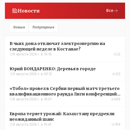
Новости
Все
Новые
Популярные
В чьих дома отключат электроэнергию на
следующей неделе в Костанае?
9 августа 2026 г. в 10:10
22
Юрий БОНДАРЕНКО: Деревья в городе
9 августа 2026 г. в 09:12
123
«Тобол» провел в Сербии первый матч третьего
квалификационного раунда Лиги конференций
УЕФА
8 августа 2026 г. в 18:07
609
Европа теряет урожай: Казахстану предрекли
неожиданный шанс
8 августа 2026 г. в 15:45
769