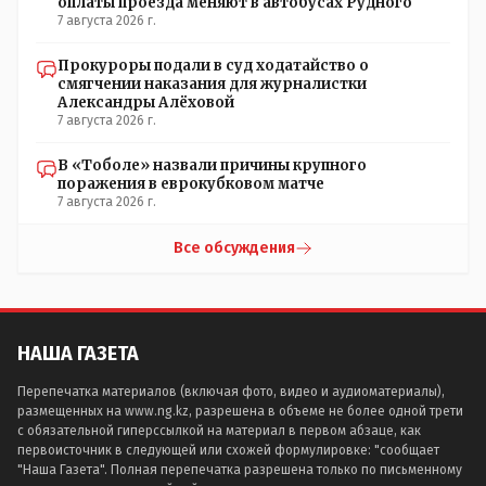
оплаты проезда меняют в автобусах Рудного
7 августа 2026 г.
Прокуроры подали в суд ходатайство о
смягчении наказания для журналистки
Александры Алёховой
7 августа 2026 г.
В «Тоболе» назвали причины крупного
поражения в еврокубковом матче
7 августа 2026 г.
Все обсуждения
НАША ГАЗЕТА
Перепечатка материалов (включая фото, видео и аудиоматериалы),
размещенных на www.ng.kz, разрешена в объеме не более одной трети
с обязательной гиперссылкой на материал в первом абзаце, как
первоисточник в следующей или схожей формулировке: "сообщает
"Наша Газета". Полная перепечатка разрешена только по письменному