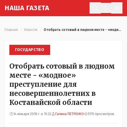
Н
АША
Г
АЗЕТА
Отк
Главная
/
Новости
/
Отобрать сотовый в людном месте - «модное» преступление для несовершеннолетних в Костанайской области
ГОСУДАРСТВО
Отобрать сотовый в людном
месте - «модное»
преступление для
несовершеннолетних в
Костанайской области
14 января 2018 г. в 15:32
Галина ПЕТРЕНКО
5170 просмотров