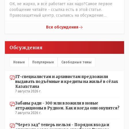
ОК, не жарко, и всё работает как надо?Самое первое
сообщение читайте - ссылка есть в этой статье.
Правозащитный центр, ссылаясь на обсуждение
сотрудников интерната в рабочем чате, которые
прислали ему в виде аудиосообщений, пишет, что
Все обсуждения
воспитатели долго добивались установки
кондиционеров в помещениях, где есть дети, однако к
настоящему времени их установили только в
Обсуждения
помещениях, предназначенных для административно-
управленческого персонала. И Также в каждой группе
установлены кондиционеры, питьевой и температурный
Новые
Популярные
Свободные темы
режимы, которые взяты на особый контроль, учитывая
погодные условия в это лето. Мы решили. что это -
IT-специалистам и архивистам предложили
противоречие. Вы считаете иначе?
выдавать подъёмные и кредиты на жильё в сёлах
Казахстана
7 августа 2026 г.
Забавы ради - 300 млн вложили в новые
аттракционы в Рудном. Как и когда они окупятся?
7 августа 2026 г.
"Через зад" теперь нельзя - Порядок входа и