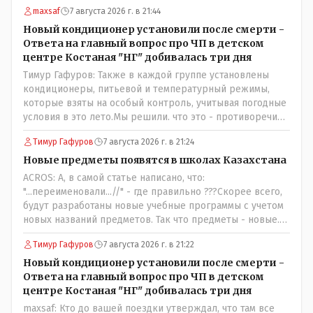
maxsaf
7 августа 2026 г. в 21:44
Новый кондиционер установили после смерти -
Ответа на главный вопрос про ЧП в детском
центре Костаная "НГ" добивалась три дня
Тимур Гафуров: Также в каждой группе установлены
кондиционеры, питьевой и температурный режимы,
которые взяты на особый контроль, учитывая погодные
условия в это лето.Мы решили. что это - противоречие.
Вы считаете иначе?Ну тут противоречия нет. Этот
Тимур Гафуров
7 августа 2026 г. в 21:24
комментарий прозвучал на следующий день после
трагедии, то есть 29 июля, когда спешно установили и
Новые предметы появятся в школах Казахстана
воду, и новые кондиционеры, и впервые поставили
ACROS: А, в самой статье написано, что:
температурный режим на контроль. То есть первая
"...переименовали...//" - где правильно ???Скорее всего,
часть - информация до трагедии, вторая часть -
будут разработаны новые учебные программы с учетом
информация после трагедии, когда все уже было
новых названий предметов. Так что предметы - новые.
исправлено.
Хоть и переименованные)
Тимур Гафуров
7 августа 2026 г. в 21:22
Новый кондиционер установили после смерти -
Ответа на главный вопрос про ЧП в детском
центре Костаная "НГ" добивалась три дня
maxsaf: Кто до вашей поездки утверждал, что там все