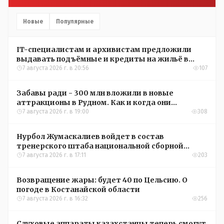
Новые
Популярные
IT-специалистам и архивистам предложили
выдавать подъёмные и кредиты на жильё в
сёлах Казахстана
7 августа 2026 г. в 20:56
107
Забавы ради - 300 млн вложили в новые
аттракционы в Рудном. Как и когда они
окупятся?
7 августа 2026 г. в 19:00
308
Нурбол Жумаскалиев войдет в состав
тренерского штаба национальной сборной
Казахстана по футболу
7 августа 2026 г. в 17:11
203
Возвращение жары: будет 40 по Цельсию. О
погоде в Костанайской области
7 августа 2026 г. в 16:32
256
Слуховые аппараты казахстанцы теперь смогут