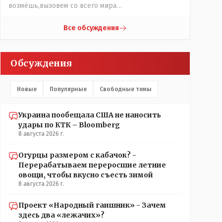
возмёшь,вызовем со всего мира
ухилянтов,заграница помогает...😀😀.......да abaika95
вопрос к ружью ззнаешь с какой стороны
Все обсуждения
подходить?
Обсуждения
Новые
Популярные
Свободные темы
Украина пообещала США не наносить
удары по КТК – Bloomberg
8 августа 2026 г.
Огурцы размером с кабачок? -
Перерабатываем переросшие летние
овощи, чтобы вкусно съесть зимой
8 августа 2026 г.
Проект «Народный гаишник» - Зачем
здесь два «лежачих»?