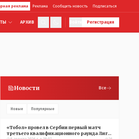
рная реклама
Реклама
Сообщить новость
Подписаться
КТЫ
АРХИВ
Войти
Регистрация
Новости
Все
Новые
Популярные
«Тобол» провел в Сербии первый матч
третьего квалификационного раунда Лиги