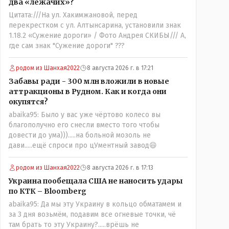
два «лежачих»?
Цитата:///На ул. Хакимжановой, перед
перекрестком с ул. Алтынсарина, установили знак
1.18.2 «Сужение дороги» / Фото Андрея СКИБЫ/// А,
где сам знак "Сужение дороги" ???
родом из Шанхая2022
8 августа 2026 г. в 17:21
Забавы ради - 300 млн вложили в новые
аттракционы в Рудном. Как и когда они
окупятся?
abaika95: Было у вас уже чёртово колесо вы
благополучно его снесли вместо того чтобы
довести до ума))).....на больной мозоль не
дави.....ещё спроси про цУментный завод😄
родом из Шанхая2022
8 августа 2026 г. в 17:13
Украина пообещала США не наносить удары
по КТК – Bloomberg
abaika95: Да мы эту Украину в кольцо обматамем и
за 3 дня возьмём, подавим все огневые точки, чё
там брать то эту Украину?.....врёшь не