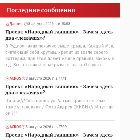
Последние сообщения
Дантист
8 августа 2026 г. в 18:08
Проект «Народный гаишник» - Зачем здесь
два «лежачих»?
В Рудном таких лежачих выше крыши. Каждый Мэн,
считающий себя крутым, крепит их возле своего
коттеджа, при этом плюет на все правила, законы и
т.д. Все это видят и закрывают глаза. Откуда в
стране будет порядок?
ACROS
8 августа 2026 г. в 17:41
Проект «Народный гаишник» - Зачем здесь
два «лежачих»?
Цитата:///Со стороны ул. Алтынсарина этот знак
тоже установили / Фото Андрея СКИБЫ/// И тут где
он ???
ACROS
8 августа 2026 г. в 17:39
Проект «Народный гаишник» - Зачем здесь