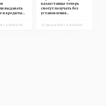
ам
казахстанцы теперь
ли выдавать
смогут получать без
е и кредиты
установления
 сёлах
инвалидности
а
26 г. в 20:56
216
7 августа 2026 г. в 15:34
353