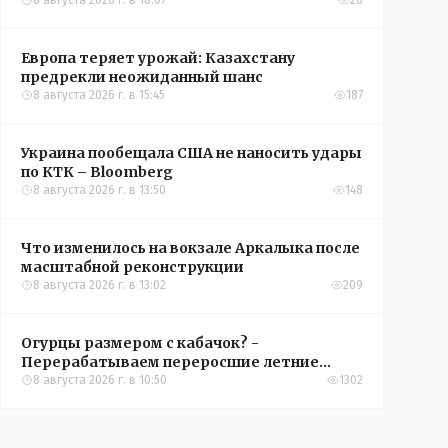
конференций УЕФА
8 августа 2026 г. в 18:07
26
Европа теряет урожай: Казахстану
предрекли неожиданный шанс
8 августа 2026 г. в 15:45
187
Украина пообещала США не наносить удары
по КТК – Bloomberg
8 августа 2026 г. в 13:50
148
Что изменилось на вокзале Аркалыка после
масштабной реконструкции
8 августа 2026 г. в 13:02
209
Огурцы размером с кабачок? -
Перерабатываем переросшие летние
овощи, чтобы вкусно съесть зимой
8 августа 2026 г. в 10:50
1302