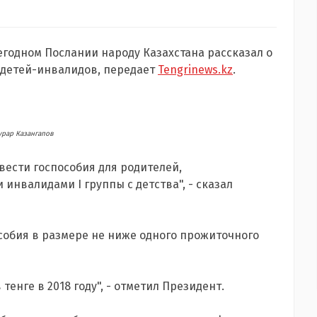
егодном Послании народу Казахстана рассказал о
 детей-инвалидов, передает
Tengrinews.kz
.
рар Казангапов
вести госпособия для родителей,
нвалидами I группы с детства", - сказал
собия в размере не ниже одного прожиточного
тенге в 2018 году", - отметил Президент.