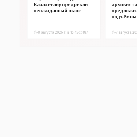
Казахстану предрекли
архивист
неожиданный шанс
предложи
подъёмны
на жильё в
Казахстан
8 августа 2026 г. в 15:45
187
7 августа 20