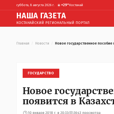
☀️
+
29
°
суббота, 8 августа 2026 г.
Костанай
Н
АША
Г
АЗЕТА
КОСТАНАЙСКИЙ РЕГИОНАЛЬНЫЙ ПОРТАЛ
Главная
/
Новости
/
Новое государственное пособие 
ГОСУДАРСТВО
Новое государств
появится в Казахс
10 января 2018 г. в 20:33
3643 просмотра