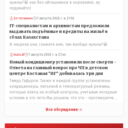
ребят из города в село, да и те МТФ я по опыту
нужны?😁 как без айтишников в коровнике, ну
подозреваю, скоро перейдут на обслуживание с
подумайте)
помошью кувалды, китайского скотча, алюминевой
проволоки и русского мата. Вот где работать в селе
Эл-починно
7 августа 2026 г. в 21:56
именно АРХИВАРИУСАМ - понятие не имею- допустим
IT-специалистам и архивистам предложили
все мои архивы по работе и по семейной жизни -
выдавать подъёмные и кредиты на жильё в
помещаются в одну дешёвую китайскую флешку
сёлах Казахстана
купленную на оптушке на Складской за 1 000 тенге.
И нахрена они, скажите мне, там вообще нужны?😁
Впрочем, не надо гадать: - это замутили УМНЫЕ люди
наверху , близко расположенные к гос.бюджету-
maxsaf
7 августа 2026 г. в 21:44
наверняка они знают что делают.
Новый кондиционер установили после смерти -
Ответа на главный вопрос про ЧП в детском
центре Костаная "НГ" добивалась три дня
Тимур Гафуров: Также в каждой группе установлены
кондиционеры, питьевой и температурный режимы,
которые взяты на особый контроль, учитывая погодные
условия в это лето.Мы решили. что это - противоречие.
Вы считаете иначе?Ну тут противоречия нет. Этот
комментарий прозвучал на следующий день после
Все обсуждения
трагедии, то есть 29 июля, когда спешно установили и
воду, и новые кондиционеры, и впервые поставили
температурный режим на контроль. То есть первая