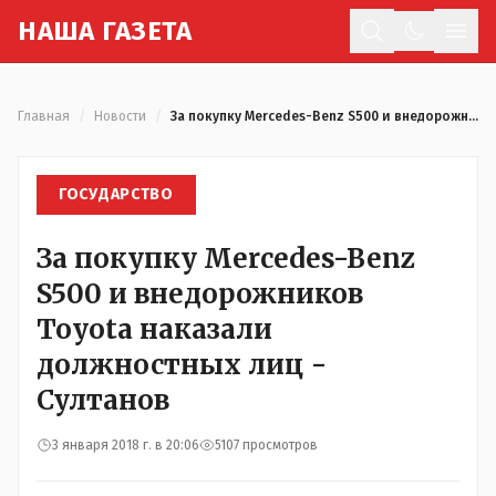
Н
АША
Г
АЗЕТА
Отк
Главная
/
Новости
/
За покупку Mercedes-Benz S500 и внедорожников Toyota наказали должностных лиц - Султанов
ГОСУДАРСТВО
За покупку Mercedes-Benz
S500 и внедорожников
Toyota наказали
должностных лиц -
Султанов
3 января 2018 г. в 20:06
5107 просмотров