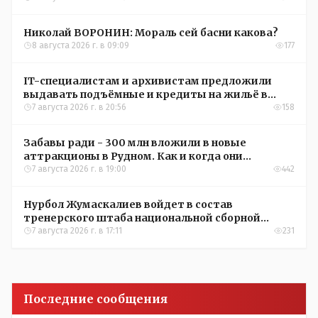
Николай ВОРОНИН: Мораль сей басни какова?
8 августа 2026 г. в 09:09
177
IT-специалистам и архивистам предложили
выдавать подъёмные и кредиты на жильё в
сёлах Казахстана
7 августа 2026 г. в 20:56
158
Забавы ради - 300 млн вложили в новые
аттракционы в Рудном. Как и когда они
окупятся?
7 августа 2026 г. в 19:00
442
Нурбол Жумаскалиев войдет в состав
тренерского штаба национальной сборной
Казахстана по футболу
7 августа 2026 г. в 17:11
231
Последние сообщения