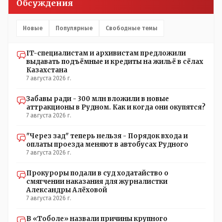
Обсуждения
часть - информация до трагедии, вторая часть -
информация после трагедии, когда все уже было
исправлено.
Новые
Популярные
Свободные темы
IT-специалистам и архивистам предложили
выдавать подъёмные и кредиты на жильё в сёлах
Казахстана
7 августа 2026 г.
Забавы ради - 300 млн вложили в новые
аттракционы в Рудном. Как и когда они окупятся?
7 августа 2026 г.
"Через зад" теперь нельзя - Порядок входа и
оплаты проезда меняют в автобусах Рудного
7 августа 2026 г.
Прокуроры подали в суд ходатайство о
смягчении наказания для журналистки
Александры Алёховой
7 августа 2026 г.
В «Тоболе» назвали причины крупного