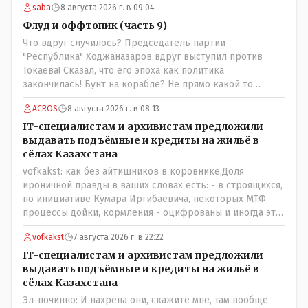
saba
8 августа 2026 г. в 09:04
Флуд и оффтопик (часть 9)
Что вдруг случилось? Председатель партии
"Республика" Ходжаназаров вдруг выступил против
Токаева! Сказал, что его эпоха как политика
закончилась! Бунт на корабле? Не прямо какой то
правдолюб вдруг выступил! Может он инопланетянин?
ACROS
8 августа 2026 г. в 08:13
Появился неизвестно откуда, отжал у бывшего
всесильного Розинова целый холдинг и теперь против
IT-специалистам и архивистам предложили
президента выступает! Вот ни капельки ему не поверю,
выдавать подъёмные и кредиты на жильё в
что он действует в интересах страны, про народ уже и
сёлах Казахстана
не говорю! Опять какие то закулисные игры?
vofkakst: как без айтишников в коровнике,Доля
ироничной правды в ваших словах есть: - в строящихся,
по инициативе Кумара Иргибаевича, некоторых МТФ
процессы дойки, кормления - оцифрованы и иногда эти
программы дают сбой - и тогда они нужны, хотя я
vofkakst
7 августа 2026 г. в 22:22
насколько в курсе своей комьютерной безграмотности
- все эти вопросы можно решать и устранять эти сбои и
IT-специалистам и архивистам предложили
удалённо - лёжа на диване, в городе. Но, этих
выдавать подъёмные и кредиты на жильё в
современных и оцифрованных МТФ критично мало для
сёлах Казахстана
массового переезда лохматых и обкуренных молодых
Эл-починно: И нахрена они, скажите мне, там вообще