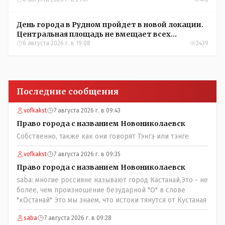
День города в Рудном пройдет в новой локации.
Центральная площадь не вмещает всех
желающих
6 августа 2026 г. в 19:08
2439
Последние сообщения
vofkakst
7 августа 2026 г. в 09:43
Право города с названием Новониколаевск
Собственно, также как они говорят Тэнгэ или тэнге
vofkakst
7 августа 2026 г. в 09:35
Право города с названием Новониколаевск
saba: многие россияне называют город Кастанай,Это - не
более, чем произношение безударной "О" в слове
"кОстанай" Это мы знаем, что истоки тянутся от Кустаная
saba
7 августа 2026 г. в 09:28