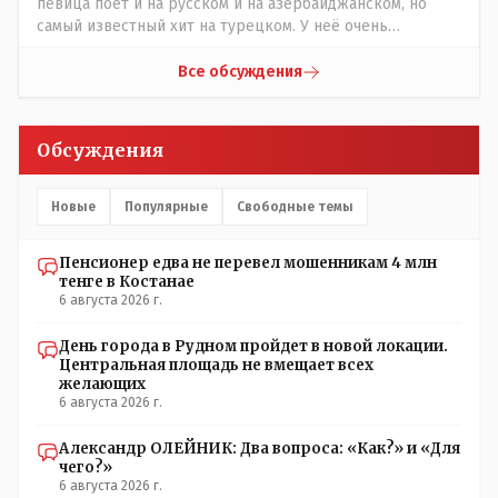
певица поёт и на русском и на азербайджанском, но
верно, я тоже так поступаю,но увы любопытство ещё
самый известный хит на турецком. У неё очень
никто не отменял! Я уже давно всё объяснил жене, но
необычный низкий тембр голоса!
она все равно меня допрашивает:" Кто звонил? От кого
Все обсуждения
скрываешься? Почему сбросил?"
Обсуждения
Новые
Популярные
Свободные темы
Пенсионер едва не перевел мошенникам 4 млн
тенге в Костанае
6 августа 2026 г.
День города в Рудном пройдет в новой локации.
Центральная площадь не вмещает всех
желающих
6 августа 2026 г.
Александр ОЛЕЙНИК: Два вопроса: «Как?» и «Для
чего?»
6 августа 2026 г.