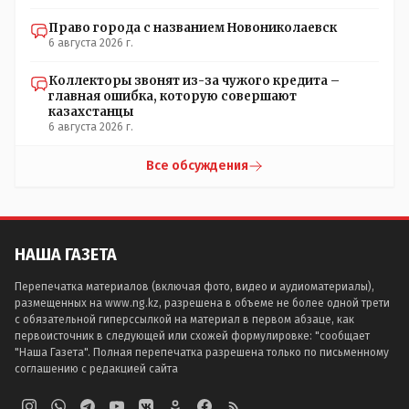
Право города с названием Новониколаевск
6 августа 2026 г.
Коллекторы звонят из-за чужого кредита –
главная ошибка, которую совершают
казахстанцы
6 августа 2026 г.
Все обсуждения
НАША ГАЗЕТА
Перепечатка материалов (включая фото, видео и аудиоматериалы),
размещенных на www.ng.kz, разрешена в объеме не более одной трети
с обязательной гиперссылкой на материал в первом абзаце, как
первоисточник в следующей или схожей формулировке: "сообщает
"Наша Газета". Полная перепечатка разрешена только по письменному
соглашению с редакцией сайта