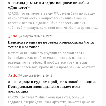
Александр ОЛЕЙНИК: Два вопроса: «Как?» и
«Для чего?»
ACROS: Что вы имеете ввиду ??А у меня бзик по поводу
некомпетентности и непрофессионализма наших
властей! Кто то же должен был провести анализ
действий и продумать чёткий план чтобы комар носа не
подточил! Но тут явно спешили, а в аналитическом
saba
7 августа 2026 г. в 09:20
центре либо кто то из родственников сидит, либо
ведущий специалист на Мальдивы уехал, либо всё
Пенсионер едва не перевел мошенникам 4 млн
вместе! Пока прокатывает по вышеизложенным Вами
тенге в Костанае
причинам, просто обстоятельства немного меняются по
maxsaf: ACROS:они его крутили по полной за эти
сравнению с Назарбаевскими временами, власти
биодобавки.Как вообще можно вестись на всякие
решили пощупать кошелёк населения, а это уже
разводы по телефону. Я вообще все практически
неизвестная в уравнении взаимоотношений власти и
звонки сбрасываю, кроме пары проверенных контактов.
народа! Тут бы как раз специалист-аналитик и
Один раз мне мой банк позвонил, не мошенники. Я
пригодился бы!
saba
7 августа 2026 г. в 09:16
приехал туда, в банк, нашел того, кто мне звонил,
притащил к главному менеджеру и обоим сказал: ещё
День города в Рудном пройдет в новой локации.
один такой звонок, без разницы, какая причина, и я
Центральная площадь не вмещает всех
счета свои у вас позакрываю. Остальные входящие
желающих
сразу в бан, по умолчанию для меня любой входящий -
ACROS: Кто такая ??Мне очень нравится, больше
Скам, пока не доказано обратное - Zero trust. Все
Хаддавэя, азербайджанская артистка, кажется даже не
созвоны - только на верифицируемые номера.Всё