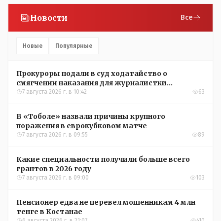
Новости
Все
Новые
Популярные
Прокуроры подали в суд ходатайство о
смягчении наказания для журналистки
Александры Алёховой
7 августа 2026 г. в 10:42
63
В «Тоболе» назвали причины крупного
поражения в еврокубковом матче
7 августа 2026 г. в 09:55
89
Какие специальности получили больше всего
грантов в 2026 году
7 августа 2026 г. в 09:00
103
Пенсионер едва не перевел мошенникам 4 млн
тенге в Костанае
6 августа 2026 г. в 21:07
410