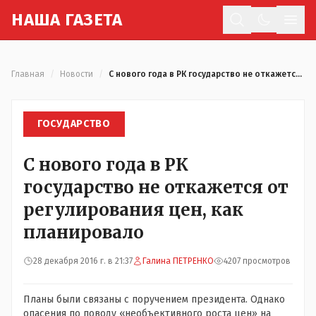
Н
АША
Г
АЗЕТА
Отк
Главная
/
Новости
/
С нового года в РК государство не откажется от регулирования цен, как планировало
ГОСУДАРСТВО
С нового года в РК
государство не откажется от
регулирования цен, как
планировало
28 декабря 2016 г. в 21:37
Галина ПЕТРЕНКО
4207 просмотров
Планы были связаны с поручением президента. Однако
опасения по поводу «необъективного роста цен» на