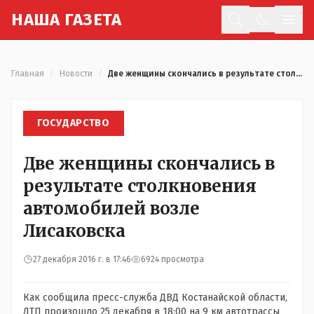
Н
АША
Г
АЗЕТА
Отк
Главная
/
Новости
/
Две женщины скончались в результате столкновения автомобилей возле Лисаковска
ГОСУДАРСТВО
Две женщины скончались в
результате столкновения
автомобилей возле
Лисаковска
27 декабря 2016 г. в 17:46
6924 просмотра
Как сообщила пресс-служба ДВД Костанайской области,
ДТП произошло 25 декабря в 18:00 на 9 км автотрассы