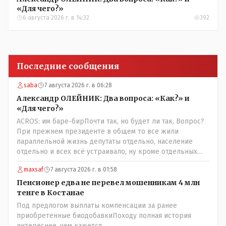
«Для чего?»
6 августа 2026 г. в 14:32
392
Последние сообщения
saba
7 августа 2026 г. в 06:28
Александр ОЛЕЙНИК: Два вопроса: «Как?» и
«Для чего?»
ACROS: им баре-бирПочти так, но будет ли так, Вопрос?
При прежнем президенте в общем то все жили
параллельной жизнь депутаты отдельно, население
отдельно и всех всё устраивало, ну кроме отдельных
очень активных членов общества, их всегда быстро
maxsaf
7 августа 2026 г. в 01:58
выявляли и кого за границу, кого в камеру, но они не
делали погоду в общественно-политической жизни
Пенсионер едва не перевел мошенникам 4 млн
страны! А теперь когда власть потихоньку забирается в
тенге в Костанае
карман к народу многим уже хочется спросить у
Под предлогом выплаты компенсации за ранее
депутатов:" А народные ли вы избранники?" Но те глухо
приобретенные биодобавкиПоходу полная история
отгородились обезличивающей стеной партии, которую
интереснее, чем кажется.