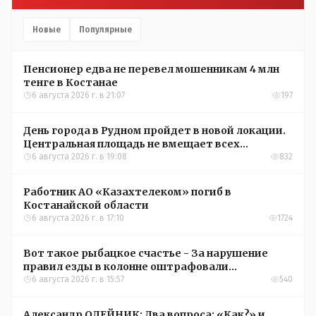
Новые
Популярные
Пенсионер едва не перевел мошенникам 4 млн
тенге в Костанае
6 августа 2026 г. в 21:07
197
День города в Рудном пройдет в новой локации.
Центральная площадь не вмещает всех
желающих
6 августа 2026 г. в 19:08
832
Работник АО «Казахтелеком» погиб в
Костанайской области
6 августа 2026 г. в 17:10
1724
Вот такое рыбацкое счастье - За нарушение
правил езды в колонне оштрафовали
участников соревнований в Аркалыке
6 августа 2026 г. в 15:57
540
Александр ОЛЕЙНИК: Два вопроса: «Как?» и