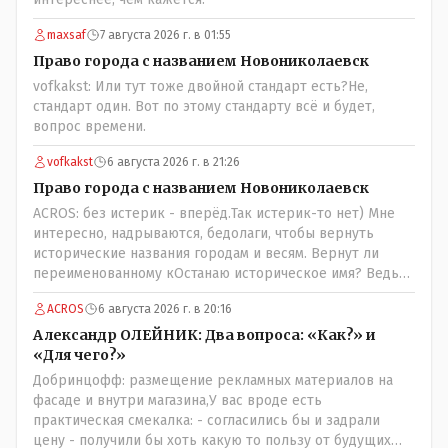
якобы мы избрали и спросить увы не получается!
Парадкс в том что и власти это не особо нужно, когда
maxsaf
7 августа 2026 г. в 01:55
пар скапливается, ему требуется выход, а депутаты
Право города с названием Новониколаевск
были бы идеальным барашком на заклание! Но как
vofkakst: Или тут тоже двойной стандарт есть?Не,
обычно, спешили, до конца не продумали, а тут ещё на
стандарт один. Вот по этому стандарту всё и будет,
важных постах где думать должны были никого не
вопрос времени.
оказалось(отдыхали где то) вот так всё и получилось!
vofkakst
6 августа 2026 г. в 21:26
Право города с названием Новониколаевск
ACROS: без истерик - вперёд.Так истерик-то нет) Мне
интересно, надрываются, бедолаги, чтобы вернуть
исторические названия городам и весям. Вернут ли
переименованному кОстанаю историческое имя? Ведь
для этого же эти она.. ономасты существуют)) Или тут
ACROS
6 августа 2026 г. в 20:16
тоже двойной стандарт есть?
Александр ОЛЕЙНИК: Два вопроса: «Как?» и
«Для чего?»
Добринцофф: размещение рекламных материалов на
фасаде и внутри магазина,У вас вроде есть
практическая смекалка: - согласились бы и задрали
цену - получили бы хоть какую то пользу от будущих