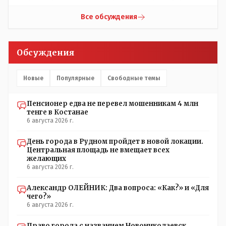
депутатов, как говориться- с паршивой овцы хоть
шерсти клок, тем более эта тётенька платила бы не со
Все обсуждения
своего кармана, а с халявных, партийных денег.- думаю
сильно не торговалась бы.
Обсуждения
Новые
Популярные
Свободные темы
Пенсионер едва не перевел мошенникам 4 млн
тенге в Костанае
6 августа 2026 г.
День города в Рудном пройдет в новой локации.
Центральная площадь не вмещает всех
желающих
6 августа 2026 г.
Александр ОЛЕЙНИК: Два вопроса: «Как?» и «Для
чего?»
6 августа 2026 г.
Право города с названием Новониколаевск