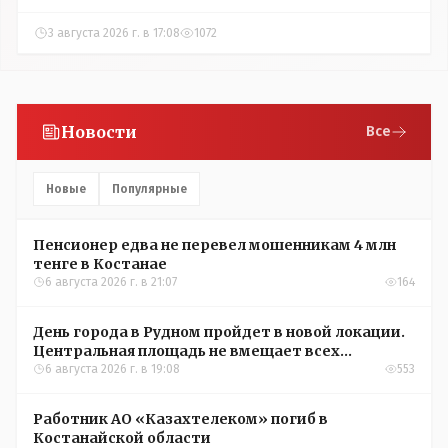
3 августа 2026 г. в 17:08
1072
Новости
Все
Новые
Популярные
Пенсионер едва не перевел мошенникам 4 млн
тенге в Костанае
6 августа 2026 г. в 21:07
164
День города в Рудном пройдет в новой локации.
Центральная площадь не вмещает всех
желающих
6 августа 2026 г. в 19:08
553
Работник АО «Казахтелеком» погиб в
Костанайской области