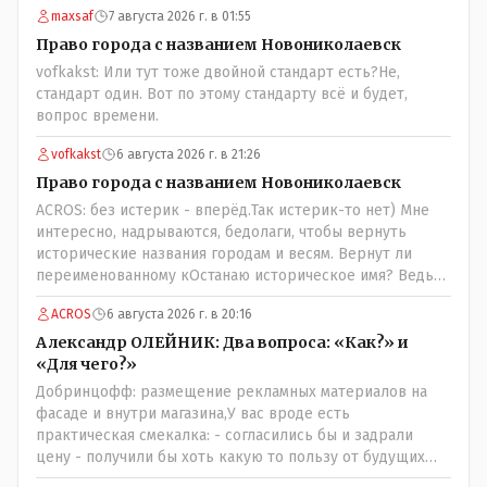
maxsaf
7 августа 2026 г. в 01:55
Право города с названием Новониколаевск
vofkakst: Или тут тоже двойной стандарт есть?Не,
стандарт один. Вот по этому стандарту всё и будет,
вопрос времени.
vofkakst
6 августа 2026 г. в 21:26
Право города с названием Новониколаевск
ACROS: без истерик - вперёд.Так истерик-то нет) Мне
интересно, надрываются, бедолаги, чтобы вернуть
исторические названия городам и весям. Вернут ли
переименованному кОстанаю историческое имя? Ведь
для этого же эти она.. ономасты существуют)) Или тут
ACROS
6 августа 2026 г. в 20:16
тоже двойной стандарт есть?
Александр ОЛЕЙНИК: Два вопроса: «Как?» и
«Для чего?»
Добринцофф: размещение рекламных материалов на
фасаде и внутри магазина,У вас вроде есть
практическая смекалка: - согласились бы и задрали
цену - получили бы хоть какую то пользу от будущих
депутатов, как говориться- с паршивой овцы хоть