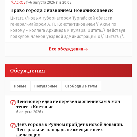
ACROS
6 августа 2026 г. в 20:08
шерсти клок, тем более эта тётенька платила бы не со
своего кармана, а с халявных, партийных денег.- думаю
Право города с названием Новониколаевск
сильно не торговалась бы.
Цитата://новым губернатором Тургайской области
генерал-майором А. П. Константиновичем// Аким по
новому - коллега Архимеда и Кумара. Цитата:// действуя
подкупом членов уездной администрации, о// Цитата://
Последовала спекуляция земельными участками,//
Интересно: - тогда был антикорруционный комитет ???
Все обсуждения
Цитата:/// киргизское население // Казахи. Цитата://
Административный персонал в 1885 году состоял из
уездного начальника, старшего и младшего помощников
Обсуждения
и двух письмоводителей, в уездном управлении
выделились отделы полиции, суда и городской управы.
Имелись уездный и ветеринарный врачи, повивальная
Новые
Популярные
Свободные темы
бабка, фельдшер, открылась аптека.// Областной
акимат - по нынешнему. Цитата:///В честь основателя
Пенсионер едва не перевел мошенникам 4 млн
города Константиновича в Костанае не назвали улицу и
тенге в Костанае
не установили памятник.// vofkakst: Где ономасты,
6 августа 2026 г.
которые топят за возвращение исторических названий?
Какие проблемы, почему кто то должен делать что то за
День города в Рудном пройдет в новой локации.
вас- - выдвинете идею, создайте инициативную группу,
Центральная площадь не вмещает всех
напишите ходатайство в гор.маслихат и без истерик -
желающих