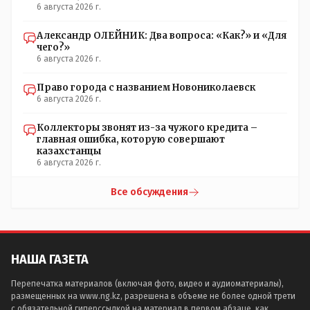
вперёд. Под лежачий камень- вода не потечёт. Насчёт
6 августа 2026 г.
ономастов: - нужны русскоязычные ономасты - я думаю
они найдутся.
Александр ОЛЕЙНИК: Два вопроса: «Как?» и «Для
чего?»
6 августа 2026 г.
Право города с названием Новониколаевск
6 августа 2026 г.
Коллекторы звонят из-за чужого кредита –
главная ошибка, которую совершают
казахстанцы
6 августа 2026 г.
Все обсуждения
НАША ГАЗЕТА
Перепечатка материалов (включая фото, видео и аудиоматериалы),
размещенных на www.ng.kz, разрешена в объеме не более одной трети
с обязательной гиперссылкой на материал в первом абзаце, как