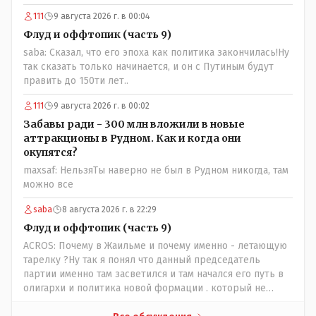
111
9 августа 2026 г. в 00:04
Флуд и оффтопик (часть 9)
saba: Сказал, что его эпоха как политика закончилась!Ну
так сказать только начинается, и он с Путиным будут
править до 150ти лет..
111
9 августа 2026 г. в 00:02
Забавы ради - 300 млн вложили в новые
аттракционы в Рудном. Как и когда они
окупятся?
maxsaf: НельзяТы наверно не был в Рудном никогда, там
можно все
saba
8 августа 2026 г. в 22:29
Флуд и оффтопик (часть 9)
ACROS: Почему в Жаильме и почему именно - летающую
тарелку ?Ну так я понял что данный председатель
партии именно там засветился и там начался его путь в
олигархи и политика новой формации . который не
стесняется указать президенту на необходимость