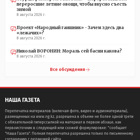
переросшие летние овощи, чтобы вкусно съесть
зимой
8 августа 2026 г.
Проект «Народный гаишник» - Зачем здесь два
«лежачих»?
8 августа 2026 г.
Николай ВОРОНИН: Мораль сей басни какова?
8 августа 2026 г.
Все обсуждения
НАША ГАЗЕТА
Перепечатка материалов (включая фото, видео и аудиоматериалы),
размещенных на www.ng.kz, разрешена в объеме не более одной трети
с обязательной гиперссылкой на материал в первом абзаце, как
первоисточник в следующей или схожей формулировке: "сообщает
"Наша Газета". Полная перепечатка разрешена только по письменному
соглашению с редакцией сайта