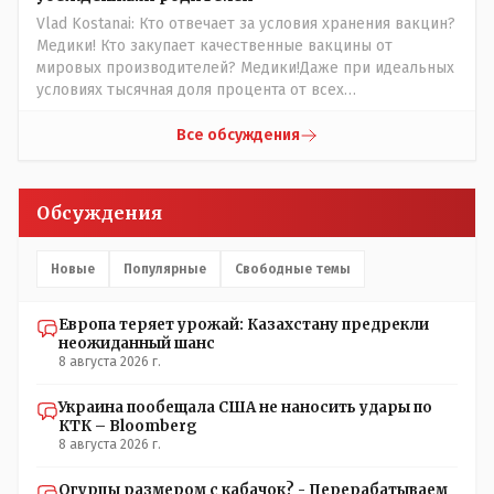
Vlad Kostanai: Кто отвечает за условия хранения вакцин?
Медики! Кто закупает качественные вакцины от
мировых производителей? Медики!Даже при идеальных
условиях тысячная доля процента от всех
вакцинированных может иметь плохие последствия от
прививки. Бумага нужна как защита от дол.....бов не
Все обсуждения
дружащих с школьными курсами предметов, в
частности биологии и математики. Vlad Kostanai: Поэтому
люди и отказываются и я в том числе своих не
Обсуждения
прививал.Лично я вам и тем другим людям благодарен.
Добровольные действия направленные на сокращение
частотности появления в популяции соответствующих
Новые
Популярные
Свободные темы
комбинаций генов заслуживают благодарности. Мы и
без того основательно загубили нормальный
Европа теряет урожай: Казахстану предрекли
естественный отбор.
неожиданный шанс
8 августа 2026 г.
Украина пообещала США не наносить удары по
КТК – Bloomberg
8 августа 2026 г.
Огурцы размером с кабачок? - Перерабатываем