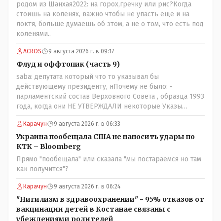
живешь и многое знаешь о тех, на кого работаешь.. Это
родом из Шанхая2022: на горох,гречку или рис?Когда
просто прагматизм и ничего личного. Победим мы, они
стоишь на коленях, важно чтобы не упасть еще и на
встанут под нас и наоборот и все это понимают..
локтя, больше думаешь об этом, а не о том, что есть под
коленями..
ACROS
9 августа 2026 г. в 09:17
Флуд и оффтопик (часть 9)
saba: депутата который что то указывал бы
действующему президенту, нПочему не было: -
парламентский состав Верховного Совета , образца 1993
года, когда они НЕ УТВЕРЖДАЛИ некоторые Указы
Назарбаева, особенно в части выборов и перевыборов и
Карачун
9 августа 2026 г. в 06:33
некоторых вопросах внутренней политики, и тогда
Назарбай волевым Указом РАСПУСТИЛ этот бунтарский
Украина пообещала США не наносить удары по
состав. Имя - Серикболсын Абдильдин вам знакомо -
КТК – Bloomberg
юывший секретарь ЦК КП Казахстана , впоследствии -
Прямо "пообещала" или сказала "мы постараемся но там
депутат Верховного Совета и Мажлиса и Председатель
как получится"?
партии коммунстов- он в то время и после и причём
НЕОДНОКРАТНО, указывал и многократно на недостатки
Карачун
9 августа 2026 г. в 06:24
Назарбая и предлагал ему самому ДОБРОВОЛЬНО уйти с
"Нигилизм в здравоохранении" - 95% отказов от
поста Президента.
вакцинации детей в Костанае связаны с
убеждениями родителей