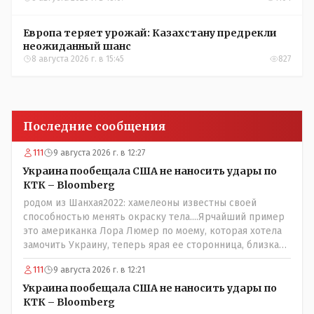
Европа теряет урожай: Казахстану предрекли
неожиданный шанс
8 августа 2026 г. в 15:45
827
Последние сообщения
111
9 августа 2026 г. в 12:27
Украина пообещала США не наносить удары по
КТК – Bloomberg
родом из Шанхая2022: хамелеоны известны своей
способностью менять окраску тела....Ярчайший пример
это американка Лора Люмер по моему, которая хотела
замочить Украину, теперь ярая ее сторонница, близкая
к Трампу. Ну и западные страны тем более, которые
111
9 августа 2026 г. в 12:21
предоставляли Зеленскому убежище, чтоб он бежал и
которые развернулись потом на 180 или 360 градусов,
Украина пообещала США не наносить удары по
посмотрев на того, как он не сдался, но ты же там сам
КТК – Bloomberg