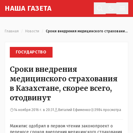
Н
АША
Г
АЗЕТА
Отк
Главная
/
Новости
/
Сроки внедрения медицинского страхования в Казахстане, скорее всего, отодвинут
ГОСУДАРСТВО
Сроки внедрения
медицинского страхования
в Казахстане, скорее всего,
отодвинут
14 ноября 2016 г. в 20:31
Виталий Ефименко
3984 просмотра
Мажилис одобрил в первом чтении законопроект о
переносе сроков внедрения медицинского страхования