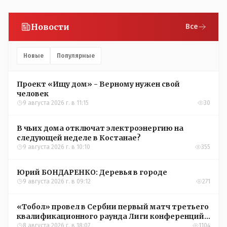
Новости
Все
Новые
Популярные
Проект «Ищу дом» - Верному нужен свой
человек
9 августа 2026 г. в 11:15
30
В чьих дома отключат электроэнергию на
следующей неделе в Костанае?
9 августа 2026 г. в 10:10
355
Юрий БОНДАРЕНКО: Деревья в городе
9 августа 2026 г. в 09:12
271
«Тобол» провел в Сербии первый матч третьего
квалификационного раунда Лиги конференций
УЕФА
8 августа 2026 г. в 18:07
1104