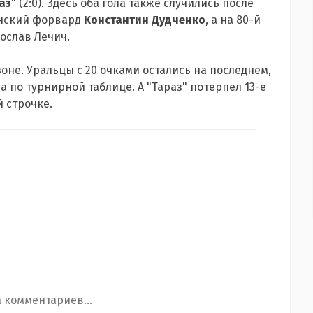
аз
" (2:0). Здесь оба гола также случились после
инский форвард
Константин Дудченко
, а на 80-й
ослав Лечич.
зоне. Уральцы с 20 очками остались на последнем,
да по турнирной таблице. А "Тараз" потерпел 13-е
й строчке.
 комментариев...