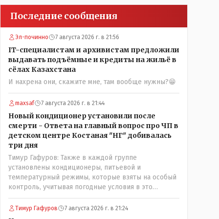
Последние сообщения
Эл-починно
7 августа 2026 г. в 21:56
IT-специалистам и архивистам предложили
выдавать подъёмные и кредиты на жильё в
сёлах Казахстана
И нахрена они, скажите мне, там вообще нужны?😁
maxsaf
7 августа 2026 г. в 21:44
Новый кондиционер установили после
смерти - Ответа на главный вопрос про ЧП в
детском центре Костаная "НГ" добивалась
три дня
Тимур Гафуров: Также в каждой группе
установлены кондиционеры, питьевой и
температурный режимы, которые взяты на особый
контроль, учитывая погодные условия в это
лето.Мы решили. что это - противоречие. Вы
считаете иначе?Ну тут противоречия нет. Этот
Тимур Гафуров
7 августа 2026 г. в 21:24
комментарий прозвучал на следующий день после