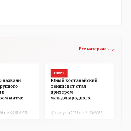
Все материалы
СПОРТ
» назвали
Юный костанайский
рупного
теннисист стал
 в
призером
вом матче
международного
турнира по настольному
теннису
26 г. в 09:55
372
4 августа 2026 г. в 21:23
358