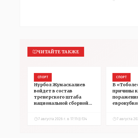
ЧИТАЙТЕ ТАКЖЕ
СПОРТ
СПОРТ
Нурбол Жумаскалиев
В «Тоболе
войдет в состав
причины к
тренерского штаба
поражения
национальной сборной
еврокубко
Казахстана по футболу
7 августа 2026 г. в 17:11
134
7 августа 20