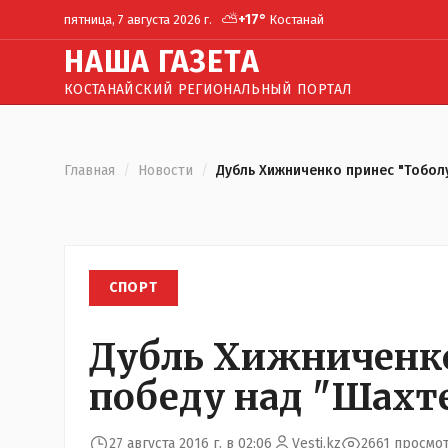
⛅
+
17
°
пятница, 7 августа 2026 г.
Костанай
Н
АША
Г
АЗЕТА
КОСТАНАЙСКИЙ РЕГИОНАЛЬНЫЙ ПОРТАЛ
Главная
/
Новости
/
Дубль Хижниченко принес "Тобол
СПОРТ
Дубль Хижниченко
победу над "Шахт
27 августа 2016 г. в 02:06
Vesti.kz
2661 просмо