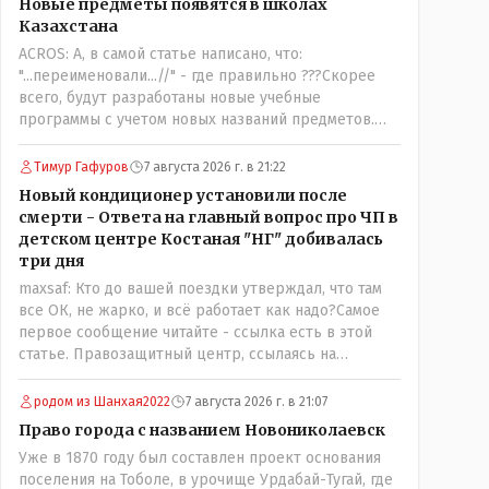
Новые предметы появятся в школах
трагедии, то есть 29 июля, когда спешно
Казахстана
установили и воду, и новые кондиционеры, и
ACROS: А, в самой статье написано, что:
впервые поставили температурный режим на
"...переименовали...//" - где правильно ???Скорее
контроль. То есть первая часть - информация до
всего, будут разработаны новые учебные
трагедии, вторая часть - информация после
программы с учетом новых названий предметов.
трагедии, когда все уже было исправлено.
Так что предметы - новые. Хоть и
переименованные)
Тимур Гафуров
7 августа 2026 г. в 21:22
Новый кондиционер установили после
смерти - Ответа на главный вопрос про ЧП в
детском центре Костаная "НГ" добивалась
три дня
maxsaf: Кто до вашей поездки утверждал, что там
все ОК, не жарко, и всё работает как надо?Самое
первое сообщение читайте - ссылка есть в этой
статье. Правозащитный центр, ссылаясь на
обсуждение сотрудников интерната в рабочем
чате, которые прислали ему в виде
родом из Шанхая2022
7 августа 2026 г. в 21:07
аудиосообщений, пишет, что воспитатели долго
Право города с названием Новониколаевск
добивались установки кондиционеров в
Уже в 1870 году был составлен проект основания
помещениях, где есть дети, однако к настоящему
поселения на Тоболе, в урочище Урдабай-Тугай, где
времени их установили только в помещениях,