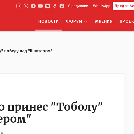
О редакции
WhatsApp
Предвыбо
НОВОСТИ
ФОРУМ
МНЕНИЯ
ПРОЕ
у" победу над "Шахтером"
 принес "Тоболу"
ером"
тр