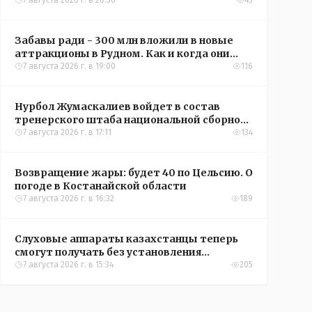
кредиты на жильё в сёлах Казахстана
7 августа 2026 г. в 20:56
43
Забавы ради - 300 млн вложили в новые
аттракционы в Рудном. Как и когда они
окупятся?
7 августа 2026 г. в 19:00
116
Нурбол Жумаскалиев войдет в состав
тренерского штаба национальной сборной
Казахстана по футболу
7 августа 2026 г. в 17:11
134
Возвращение жары: будет 40 по Цельсию. О
погоде в Костанайской области
7 августа 2026 г. в 16:32
189
Слуховые аппараты казахстанцы теперь
смогут получать без установления
инвалидности
7 августа 2026 г. в 15:34
205