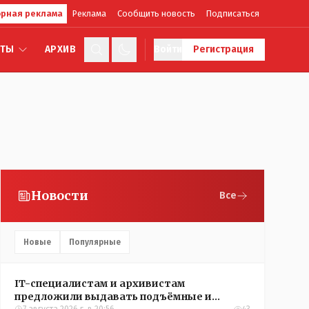
рная реклама
Реклама
Сообщить новость
Подписаться
КТЫ
АРХИВ
Войти
Регистрация
Новости
Все
Новые
Популярные
IT-специалистам и архивистам
предложили выдавать подъёмные и