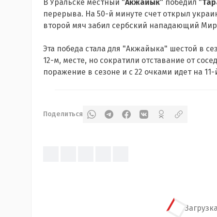
В Уральске местный "
Акжайык
" победил "
Тар
перерыва. На 50-й минуте счет открыл укра
второй мяч забил сербский нападающий Мир
Эта победа стала для "Акжайыка" шестой в се
12-м, месте, но сократили отставание от сосе
поражение в сезоне и с 22 очками идет на 11-
Поделиться
Загрузка