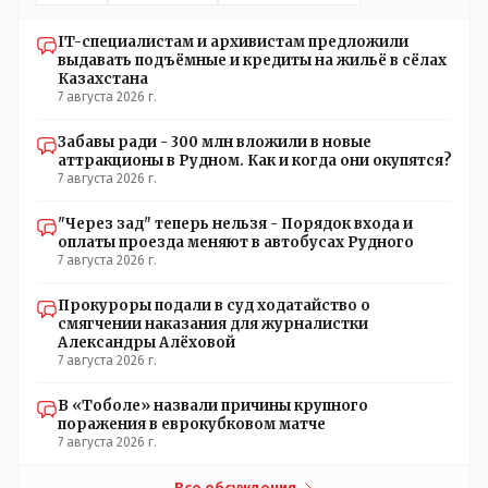
режимы, которые взяты на особый контроль, учитывая
погодные условия в это лето. Мы решили. что это -
IT-специалистам и архивистам предложили
противоречие. Вы считаете иначе?
выдавать подъёмные и кредиты на жильё в сёлах
Казахстана
7 августа 2026 г.
Забавы ради - 300 млн вложили в новые
аттракционы в Рудном. Как и когда они окупятся?
7 августа 2026 г.
"Через зад" теперь нельзя - Порядок входа и
оплаты проезда меняют в автобусах Рудного
7 августа 2026 г.
Прокуроры подали в суд ходатайство о
смягчении наказания для журналистки
Александры Алёховой
7 августа 2026 г.
В «Тоболе» назвали причины крупного
поражения в еврокубковом матче
7 августа 2026 г.