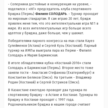
- Соперники достойные и конкуренция на уровне, -
поделился с «НГ» председатель клуба спортивного
бриджа (Пермь)
Филипп СОЛОДАРЬ
. - Турнир проходит
по мировым стандартам. Я сам играю 20 лет, бридж
привлек меня тем, что это интеллектуальная игра №1 в
мире. Из всех интеллектуальных игр больше всего
адептов у бриджа, даже больше, чем у шахмат.
Победителями парного конгресса на max стали Кауез
Сулейменов (Астана) и Сергей Кузь (Костанай). Парный
турнир на ИМПы выиграла пара из Перми - Филипп
Солодарь и Мария Барминская.
В итоге обладателями кубка «Костанай-2016» стали
Солодарь и Барминская (Пермь). Второе место тоже
заняли гости - Анастасия Стефанова (Екатеринбург) и
Константин Беляков (Омск). На третьем - Владимир
Родин (Костанай) и Сергей Остриков (Омск).
В Казахстане ежегодно проводят два турнира по
спортивному бриджу - в Астане и Костанае. Турниры по
бриджу в Костанае проходят с 1997 года.
Родоначальником бриджа в нашем городе считают