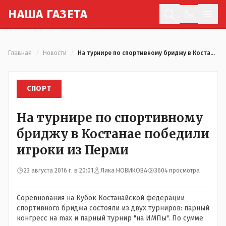
Н
АША
Г
АЗЕТА
Отк
Главная
/
Новости
/
На турнире по спортивному бриджу в Костанае победили игроки из Перми
СПОРТ
На турнире по спортивному
бриджу в Костанае победили
игроки из Перми
23 августа 2016 г. в 20:01
Лика НОВИКОВА
3604 просмотра
Соревнования на Кубок Костанайской федерации
спортивного бриджа состояли из двух турниров: парный
конгресс на max и парный турнир "на ИМПы". По сумме