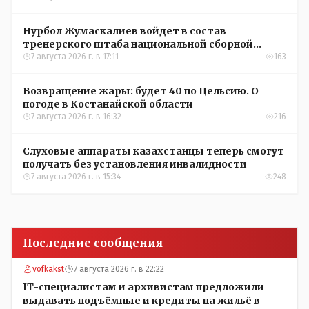
Нурбол Жумаскалиев войдет в состав
тренерского штаба национальной сборной
Казахстана по футболу
7 августа 2026 г. в 17:11
163
Возвращение жары: будет 40 по Цельсию. О
погоде в Костанайской области
7 августа 2026 г. в 16:32
216
Слуховые аппараты казахстанцы теперь смогут
получать без установления инвалидности
7 августа 2026 г. в 15:34
248
Последние сообщения
vofkakst
7 августа 2026 г. в 22:22
IT-специалистам и архивистам предложили
выдавать подъёмные и кредиты на жильё в