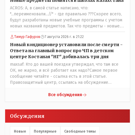
Новые предметы появятся в школах Казахстана
воду, и новые кондиционеры, и впервые поставили
ACROS: А, в самой статье написано, что:
температурный режим на контроль. То есть первая
"...переименовали...//" - где правильно ???Скорее всего,
часть - информация до трагедии, вторая часть -
будут разработаны новые учебные программы с учетом
информация после трагедии, когда все уже было
новых названий предметов. Так что предметы - новые.
исправлено.
Хоть и переименованные)
Тимур Гафуров
7 августа 2026 г. в 21:22
Новый кондиционер установили после смерти -
Ответа на главный вопрос про ЧП в детском
центре Костаная "НГ" добивалась три дня
maxsaf: Кто до вашей поездки утверждал, что там все
ОК, не жарко, и всё работает как надо?Самое первое
сообщение читайте - ссылка есть в этой статье.
Правозащитный центр, ссылаясь на обсуждение
сотрудников интерната в рабочем чате, которые
прислали ему в виде аудиосообщений, пишет, что
Все обсуждения
воспитатели долго добивались установки
кондиционеров в помещениях, где есть дети, однако к
настоящему времени их установили только в
Обсуждения
помещениях, предназначенных для административно-
управленческого персонала. И Также в каждой группе
установлены кондиционеры, питьевой и температурный
Новые
Популярные
Свободные темы