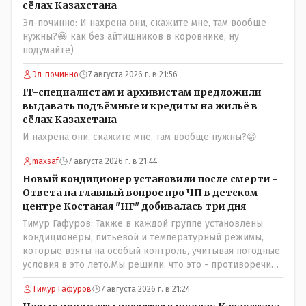
сёлах Казахстана
Эл-починно: И нахрена они, скажите мне, там вообще
нужны?😁 как без айтишников в коровнике, ну
подумайте)
Эл-починно
7 августа 2026 г. в 21:56
IT-специалистам и архивистам предложили
выдавать подъёмные и кредиты на жильё в
сёлах Казахстана
И нахрена они, скажите мне, там вообще нужны?😁
maxsaf
7 августа 2026 г. в 21:44
Новый кондиционер установили после смерти -
Ответа на главный вопрос про ЧП в детском
центре Костаная "НГ" добивалась три дня
Тимур Гафуров: Также в каждой группе установлены
кондиционеры, питьевой и температурный режимы,
которые взяты на особый контроль, учитывая погодные
условия в это лето.Мы решили. что это - противоречие.
Вы считаете иначе?Ну тут противоречия нет. Этот
Тимур Гафуров
7 августа 2026 г. в 21:24
комментарий прозвучал на следующий день после
трагедии, то есть 29 июля, когда спешно установили и