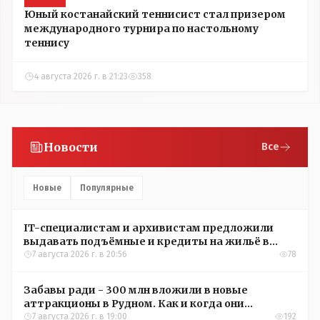
Юный костанайский теннисист стал призером
международного турнира по настольному
теннису
4 августа 2026 г. в 21:23
358
Новости
Все
Новые
Популярные
IT-специалистам и архивистам предложили
выдавать подъёмные и кредиты на жильё в
сёлах Казахстана
7 августа 2026 г. в 20:56
78
Забавы ради - 300 млн вложили в новые
аттракционы в Рудном. Как и когда они
окупятся?
7 августа 2026 г. в 19:00
192