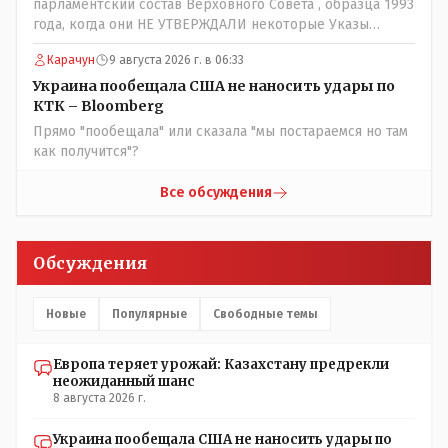
парламентский состав Верховного Совета , образца 1993
года, когда они НЕ УТВЕРЖДАЛИ некоторые Указы
Назарбаева, особенно в части выборов и перевыборов и
Карачун
9 августа 2026 г. в 06:33
некоторых вопросах внутренней политики, и тогда
Назарбай волевым Указом РАСПУСТИЛ этот бунтарский
Украина пообещала США не наносить удары по
состав. Имя - Серикболсын Абдильдин вам знакомо -
КТК – Bloomberg
юывший секретарь ЦК КП Казахстана , впоследствии -
Прямо "пообещала" или сказала "мы постараемся но там
депутат Верховного Совета и Мажлиса и Председатель
как получится"?
партии коммунстов- он в то время и после и причём
НЕОДНОКРАТНО, указывал и многократно на недостатки
Все обсуждения
Назарбая и предлагал ему самому ДОБРОВОЛЬНО уйти с
поста Президента.
Обсуждения
Новые
Популярные
Свободные темы
Европа теряет урожай: Казахстану предрекли
неожиданный шанс
8 августа 2026 г.
Украина пообещала США не наносить удары по