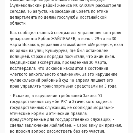
(Аулиекольский район) Жениса ИСКАКОВА рассмотрели
сегодня, 16 августа, на заседании Совета по этике
департамента по делам госслужбы Костанайской
области.
Как сообщил главный специалист управления контроля
департамента Ербол ЖАЙЛЕБАЕВ, в ночь с 29-го на 30
марта Искаков, управляя автомобилем «Мерседес», ехал
по одной из улиц Кушмуруна, где был остановлен
полицией. Стражи порядка посчитали, что аким пьян.
Медицинская экспертиза, проведенная 30 марта,
подтвердила, что Искаков находится в состоянии
«легкого алкогольного опьянения». За это нарушение
Аулиекольский районный суд 18 апреля лишает его
прав управлять транспортными средствами на 3 года.
- Искаков, в нарушение требований Закона "О
государственной службе РК" и Этического кодекса
государственных служащих, не соблюдал морально-
этические нормы и этические правила,
предусмотренные для государственных служащих, -
сделал заключение Жайлебаев. – Свою вину он признал,
но просил вопрос рассмотреть без его участия.