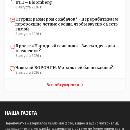
КТК – Bloomberg
8 августа 2026 г.
Огурцы размером с кабачок? - Перерабатываем
переросшие летние овощи, чтобы вкусно съесть
зимой
8 августа 2026 г.
Проект «Народный гаишник» - Зачем здесь два
«лежачих»?
8 августа 2026 г.
Николай ВОРОНИН: Мораль сей басни какова?
8 августа 2026 г.
Все обсуждения
НАША ГАЗЕТА
Перепечатка материалов (включая фото, видео и аудиоматериалы),
размещенных на www.ng.kz, разрешена в объеме не более одной трети