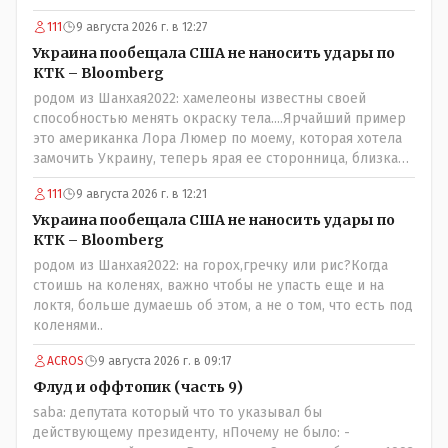
111
9 августа 2026 г. в 12:27
Украина пообещала США не наносить удары по
КТК – Bloomberg
родом из Шанхая2022: хамелеоны известны своей
способностью менять окраску тела....Ярчайший пример
это американка Лора Люмер по моему, которая хотела
замочить Украину, теперь ярая ее сторонница, близкая
к Трампу. Ну и западные страны тем более, которые
111
9 августа 2026 г. в 12:21
предоставляли Зеленскому убежище, чтоб он бежал и
которые развернулись потом на 180 или 360 градусов,
Украина пообещала США не наносить удары по
посмотрев на того, как он не сдался, но ты же там сам
КТК – Bloomberg
живешь и многое знаешь о тех, на кого работаешь.. Это
родом из Шанхая2022: на горох,гречку или рис?Когда
просто прагматизм и ничего личного. Победим мы, они
стоишь на коленях, важно чтобы не упасть еще и на
встанут под нас и наоборот и все это понимают..
локтя, больше думаешь об этом, а не о том, что есть под
коленями..
ACROS
9 августа 2026 г. в 09:17
Флуд и оффтопик (часть 9)
saba: депутата который что то указывал бы
действующему президенту, нПочему не было: -