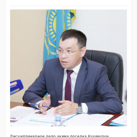
Дисциплинарное дело акима поселка Кушмурун