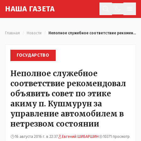
Н
АША
Г
АЗЕТА
Отк
Главная
/
Новости
/
Неполное служебное соответствие рекомендовал объявить совет по этике акиму п. Кушмурун за управление автомобилем в нетрезвом состоянии
ГОСУДАРСТВО
Неполное служебное
соответствие рекомендовал
объявить совет по этике
акиму п. Кушмурун за
управление автомобилем в
нетрезвом состоянии
16 августа 2016 г. в 22:37
Евгений ШИБАРШИН
10371 просмотр