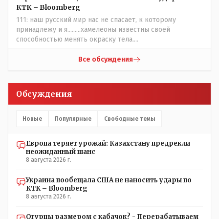
без того основательно загубили нормальный
КТК – Bloomberg
естественный отбор.
111: наш русский мир нас не спасает, к которому
принадлежу и я.........хамелеоны известны своей
способностью менять окраску тела....
Все обсуждения
Обсуждения
Новые
Популярные
Свободные темы
Европа теряет урожай: Казахстану предрекли
неожиданный шанс
8 августа 2026 г.
Украина пообещала США не наносить удары по
КТК – Bloomberg
8 августа 2026 г.
Огурцы размером с кабачок? - Перерабатываем