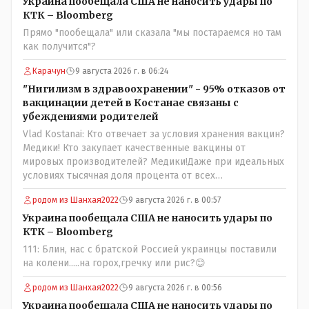
Назарбай волевым Указом РАСПУСТИЛ этот бунтарский
Украина пообещала США не наносить удары по
состав. Имя - Серикболсын Абдильдин вам знакомо -
КТК – Bloomberg
юывший секретарь ЦК КП Казахстана , впоследствии -
Прямо "пообещала" или сказала "мы постараемся но там
депутат Верховного Совета и Мажлиса и Председатель
как получится"?
партии коммунстов- он в то время и после и причём
НЕОДНОКРАТНО, указывал и многократно на недостатки
Карачун
9 августа 2026 г. в 06:24
Назарбая и предлагал ему самому ДОБРОВОЛЬНО уйти с
"Нигилизм в здравоохранении" - 95% отказов от
поста Президента.
вакцинации детей в Костанае связаны с
убеждениями родителей
Vlad Kostanai: Кто отвечает за условия хранения вакцин?
Медики! Кто закупает качественные вакцины от
мировых производителей? Медики!Даже при идеальных
условиях тысячная доля процента от всех
вакцинированных может иметь плохие последствия от
родом из Шанхая2022
9 августа 2026 г. в 00:57
прививки. Бумага нужна как защита от дол.....бов не
дружащих с школьными курсами предметов, в
Украина пообещала США не наносить удары по
частности биологии и математики. Vlad Kostanai: Поэтому
КТК – Bloomberg
люди и отказываются и я в том числе своих не
111: Блин, нас с братской Россией украинцы поставили
прививал.Лично я вам и тем другим людям благодарен.
на колени.....на горох,гречку или рис?😊
Добровольные действия направленные на сокращение
частотности появления в популяции соответствующих
родом из Шанхая2022
9 августа 2026 г. в 00:56
комбинаций генов заслуживают благодарности. Мы и
Украина пообещала США не наносить удары по