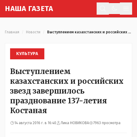
Н
АША
Г
АЗЕТА
Отк
Главная
/
Новости
/
Выступлением казахстанских и российских звезд завершилось празднование 137-летия Костаная
КУЛЬТУРА
Выступлением
казахстанских и российских
звезд завершилось
празднование 137-летия
Костаная
14 августа 2016 г. в 16:40
Лика НОВИКОВА
7963 просмотра