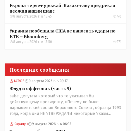
Европа теряет урожай: Казахстану предрекли
неожиданный шанс
8 августа 2026 г. в 15:45
770
Украина пообещала США не наносить удары по
КТК – Bloomberg
8 августа 2026 г. в 13:50
271
Последние сообщения
ACROS
9 августа 2026 г. в 09:17
Флуд и оффтопик (часть 9)
saba: депутата который что то указывал бы
действующему президенту, нПочему не было: -
парламентский состав Верховного Совета , образца 1993
года, когда они НЕ УТВЕРЖДАЛИ некоторые Указы
Назарбаева, особенно в части выборов и перевыборов и
Карачун
9 августа 2026 г. в 06:33
некоторых вопросах внутренней политики, и тогда