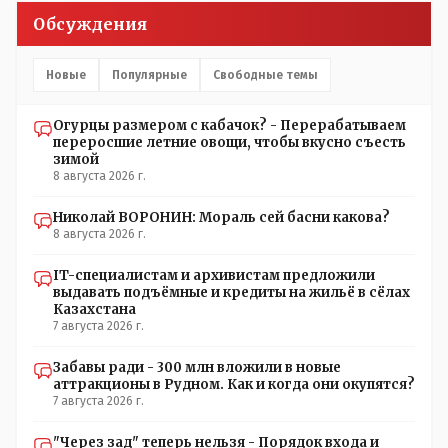
современных и оцифрованных МТФ критично мало для
Обсуждения
массового переезда лохматых и обкуренных молодых
ребят из города в село, да и те МТФ я по опыту
подозреваю, скоро перейдут на обслуживание с
Новые
Популярные
Свободные темы
помошью кувалды, китайского скотча, алюминевой
проволоки и русского мата. Вот где работать в селе
Огурцы размером с кабачок? - Перерабатываем
именно АРХИВАРИУСАМ - понятие не имею- допустим
переросшие летние овощи, чтобы вкусно съесть
все мои архивы по работе и по семейной жизни -
зимой
помещаются в одну дешёвую китайскую флешку
8 августа 2026 г.
купленную на оптушке на Складской за 1 000 тенге.
Впрочем, не надо гадать: - это замутили УМНЫЕ люди
Николай ВОРОНИН: Мораль сей басни какова?
наверху , близко расположенные к гос.бюджету-
8 августа 2026 г.
наверняка они знают что делают.
IT-специалистам и архивистам предложили
выдавать подъёмные и кредиты на жильё в сёлах
Казахстана
7 августа 2026 г.
Забавы ради - 300 млн вложили в новые
аттракционы в Рудном. Как и когда они окупятся?
7 августа 2026 г.
"Через зад" теперь нельзя - Порядок входа и