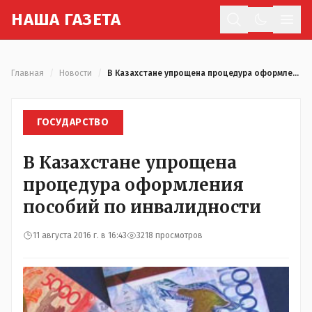
Н
АША
Г
АЗЕТА
Отк
Главная
/
Новости
/
В Казахстане упрощена процедура оформления пособий по инвалидности
ГОСУДАРСТВО
В Казахстане упрощена
процедура оформления
пособий по инвалидности
11 августа 2016 г. в 16:43
3218 просмотров