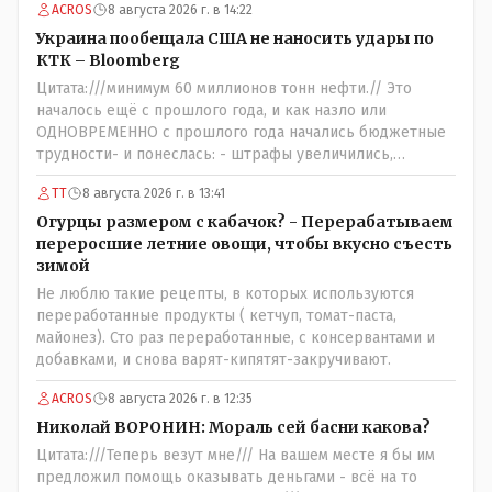
ACROS
8 августа 2026 г. в 14:22
Украина пообещала США не наносить удары по
КТК – Bloomberg
Цитата:///минимум 60 миллионов тонн нефти.// Это
началось ещё с прошлого года, и как назло или
ОДНОВРЕМЕННО с прошлого года начались бюджетные
трудности- и понеслась: - штрафы увеличились,
налоговая реформа, НДС подняли, порог подняли и всё
ТТ
8 августа 2026 г. в 13:41
ради пополнения гос.казны - действительно КТК -
жизненно важная труба.
Огурцы размером с кабачок? - Перерабатываем
переросшие летние овощи, чтобы вкусно съесть
зимой
Не люблю такие рецепты, в которых используются
переработанные продукты ( кетчуп, томат-паста,
майонез). Сто раз переработанные, с консервантами и
добавками, и снова варят-кипятят-закручивают.
ACROS
8 августа 2026 г. в 12:35
Николай ВОРОНИН: Мораль сей басни какова?
Цитата:///Теперь везут мне/// На вашем месте я бы им
предложил помощь оказывать деньгами - всё на то