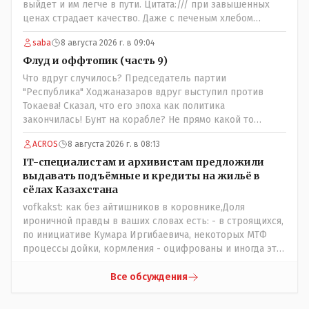
выйдет и им легче в пути. Цитата:/// при завышенных
ценах страдает качество. Даже с печеным хлебом
проблема. // На вкус и цвет........., по мне : - наша молочка
saba
8 августа 2026 г. в 09:04
значительно вкуснее чем руссская и белоруская, а хлеб
покупайте формовой, бюджетный- он значительно
Флуд и оффтопик (часть 9)
вкусней остальных, но самый вкусный хлеб в совхозных
Что вдруг случилось? Председатель партии
пекарнях; мясо - русское, белоруское не вкусное- наше
"Республика" Ходжаназаров вдруг выступил против
значительно вкусней и натуральное Цитата:///В
Токаева! Сказал, что его эпоха как политика
финансовой столице республики все дешевле./// Что
закончилась! Бунт на корабле? Не прямо какой то
правда то правда: - там продкты и фрукты-овощи
правдолюб вдруг выступил! Может он инопланетянин?
дешевле и услуги тамады, певцов тоже и провести той
ACROS
8 августа 2026 г. в 08:13
Появился неизвестно откуда, отжал у бывшего
на 250-300 человек там обойдётся в разы дешевле чем в
всесильного Розинова целый холдинг и теперь против
IT-специалистам и архивистам предложили
Костанае. Цитата:///Кому доверять?/// Только себе: - за
президента выступает! Вот ни капельки ему не поверю,
выдавать подъёмные и кредиты на жильё в
что боролись на то и напоролись- хотели капитализм,
что он действует в интересах страны, про народ уже и
сёлах Казахстана
жить по принципу: "...человек-человеку- волк....", не
не говорю! Опять какие то закулисные игры?
vofkakst: как без айтишников в коровнике,Доля
захотели жить в коммунизме где был принцип:
ироничной правды в ваших словах есть: - в строящихся,
"....человек человеку- брат...."
по инициативе Кумара Иргибаевича, некоторых МТФ
процессы дойки, кормления - оцифрованы и иногда эти
программы дают сбой - и тогда они нужны, хотя я
насколько в курсе своей комьютерной безграмотности
Все обсуждения
- все эти вопросы можно решать и устранять эти сбои и
удалённо - лёжа на диване, в городе. Но, этих