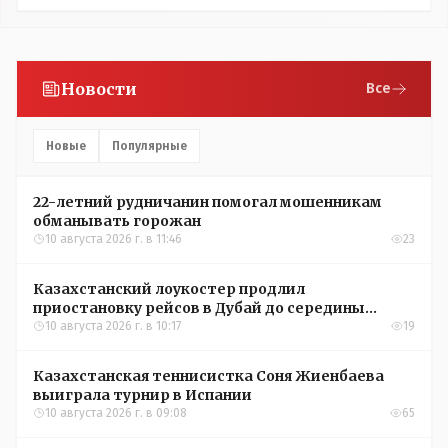
Новости
Все
Новые
Популярные
22-летний рудничанин помогал мошенникам
обманывать горожан
10 августа 2026 г. в 11:46
23
Казахстанский лоукостер продлил
приостановку рейсов в Дубай до середины
сентября
10 августа 2026 г. в 10:17
19
Казахстанская теннисистка Соня Жиенбаева
выиграла турнир в Испании
10 августа 2026 г. в 09:08
65