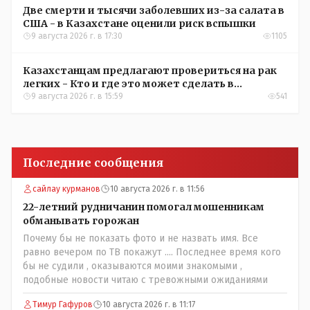
Две смерти и тысячи заболевших из-за салата в
США - в Казахстане оценили риск вспышки
9 августа 2026 г. в 17:30
1105
Казахстанцам предлагают провериться на рак
легких - Кто и где это может сделать в
Костанайской области
9 августа 2026 г. в 15:59
541
Последние сообщения
сайлау курманов
10 августа 2026 г. в 11:56
22-летний рудничанин помогал мошенникам
обманывать горожан
Почему бы не показать фото и не назвать имя. Все
равно вечером по ТВ покажут .... Последнее время кого
бы не судили , оказываются моими знакомыми ,
подобные новости читаю с тревожными ожиданиями
Тимур Гафуров
10 августа 2026 г. в 11:17