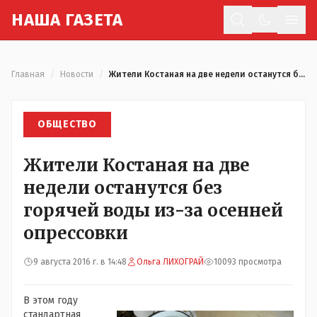
Н
АША
Г
АЗЕТА
Отк
Главная
/
Новости
/
Жители Костаная на две недели останутся без горячей воды из-за осенней опрессовки
ОБЩЕСТВО
Жители Костаная на две
недели останутся без
горячей воды из-за осенней
опрессовки
9 августа 2016 г. в 14:48
Ольга ЛИХОГРАЙ
10093 просмотра
В этом году
стандартная