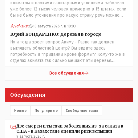
климатом и плохими санитарными условиями. заболело
уже более 12 тысяч человек примерно в 15 штатах. если
бы не было уточнения про какую страну речь можно
было подумать про штаты индии или бразилии))
vofkakst
10 августа 2026 г. в 10:03
Юрий БОНДАРЕНКО: Деревья в городе
Ну и тогда зреет вопрос Акиму - Разве так должен
выглядеть областной центр? Вы видите здесь
потребность в "придании кроне формы"? Кому-то же в
отделах акимата так сильно мешают эти деревья.
Наведите уже порядок! Приструните этих лесорубов!
Все обсуждения
Обсуждения
Новые
Популярные
Свободные темы
Две смерти и тысячи заболевших из-за салата в
США - в Казахстане оценили риск вспышки
9 августа 2026 г.