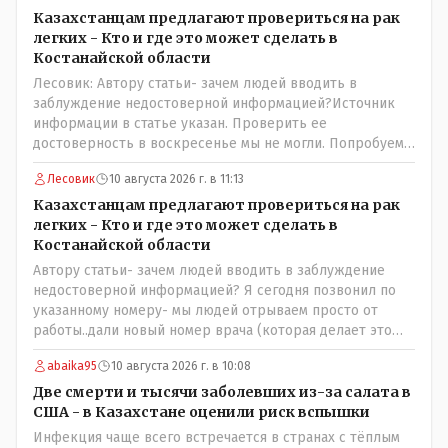
Казахстанцам предлагают провериться на рак
легких - Кто и где это может сделать в
Костанайской области
Лесовик: Автору статьи- зачем людей вводить в
заблуждение недостоверной информацией?Источник
информации в статье указан. Проверить ее
достоверность в воскресенье мы не могли. Попробуем
уточнить в управлении здравоохранения
Лесовик
10 августа 2026 г. в 11:13
Казахстанцам предлагают провериться на рак
легких - Кто и где это может сделать в
Костанайской области
Автору статьи- зачем людей вводить в заблуждение
недостоверной информацией? Я сегодня позвонил по
указанному номеру- мы людей отрываем просто от
работы..дали новый номер врача (которая делает это
обследование и она также не записывает. Записывают к
abaika95
10 августа 2026 г. в 10:08
ней на прием только участковая медсестра, к которой и
необходимо обратиться! Короче гемор еще тот в
Две смерти и тысячи заболевших из-за салата в
ограниченное время..
США - в Казахстане оценили риск вспышки
Инфекция чаще всего встречается в странах с тёплым