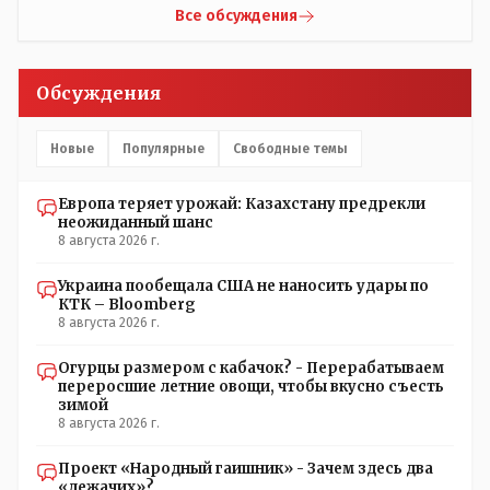
НЕОДНОКРАТНО, указывал и многократно на недостатки
Все обсуждения
Назарбая и предлагал ему самому ДОБРОВОЛЬНО уйти с
поста Президента.
Обсуждения
Новые
Популярные
Свободные темы
Европа теряет урожай: Казахстану предрекли
неожиданный шанс
8 августа 2026 г.
Украина пообещала США не наносить удары по
КТК – Bloomberg
8 августа 2026 г.
Огурцы размером с кабачок? - Перерабатываем
переросшие летние овощи, чтобы вкусно съесть
зимой
8 августа 2026 г.
Проект «Народный гаишник» - Зачем здесь два
«лежачих»?