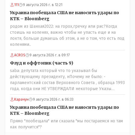
к Трампу. Ну и западные страны тем более, которые
111
9 августа 2026 г. в 12:21
предоставляли Зеленскому убежище, чтоб он бежал и
которые развернулись потом на 180 или 360 градусов,
Украина пообещала США не наносить удары по
посмотрев на того, как он не сдался, но ты же там сам
КТК – Bloomberg
живешь и многое знаешь о тех, на кого работаешь.. Это
родом из Шанхая2022: на горох,гречку или рис?Когда
просто прагматизм и ничего личного. Победим мы, они
стоишь на коленях, важно чтобы не упасть еще и на
встанут под нас и наоборот и все это понимают..
локтя, больше думаешь об этом, а не о том, что есть под
коленями..
ACROS
9 августа 2026 г. в 09:17
Флуд и оффтопик (часть 9)
saba: депутата который что то указывал бы
действующему президенту, нПочему не было: -
парламентский состав Верховного Совета , образца 1993
года, когда они НЕ УТВЕРЖДАЛИ некоторые Указы
Назарбаева, особенно в части выборов и перевыборов и
Карачун
9 августа 2026 г. в 06:33
некоторых вопросах внутренней политики, и тогда
Назарбай волевым Указом РАСПУСТИЛ этот бунтарский
Украина пообещала США не наносить удары по
состав. Имя - Серикболсын Абдильдин вам знакомо -
КТК – Bloomberg
юывший секретарь ЦК КП Казахстана , впоследствии -
Прямо "пообещала" или сказала "мы постараемся но там
депутат Верховного Совета и Мажлиса и Председатель
как получится"?
партии коммунстов- он в то время и после и причём