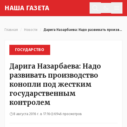
Н
АША
Г
АЗЕТА
Отк
Главная
/
Новости
/
Дарига Назарбаева: Надо развивать производство конопли под жестким государственным контролем
ГОСУДАРСТВО
Дарига Назарбаева: Надо
развивать производство
конопли под жестким
государственным
контролем
8 августа 2016 г. в 17:16
6946 просмотров