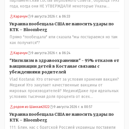
парламентский состав Верховного Совета , образца 1993
года, когда они НЕ УТВЕРЖДАЛИ некоторые Указы
Назарбаева, особенно в части выборов и перевыборов и
Карачун
9 августа 2026 г. в 06:33
некоторых вопросах внутренней политики, и тогда
Назарбай волевым Указом РАСПУСТИЛ этот бунтарский
Украина пообещала США не наносить удары по
состав. Имя - Серикболсын Абдильдин вам знакомо -
КТК – Bloomberg
юывший секретарь ЦК КП Казахстана , впоследствии -
Прямо "пообещала" или сказала "мы постараемся но там
депутат Верховного Совета и Мажлиса и Председатель
как получится"?
партии коммунстов- он в то время и после и причём
НЕОДНОКРАТНО, указывал и многократно на недостатки
Карачун
9 августа 2026 г. в 06:24
Назарбая и предлагал ему самому ДОБРОВОЛЬНО уйти с
"Нигилизм в здравоохранении" - 95% отказов от
поста Президента.
вакцинации детей в Костанае связаны с
убеждениями родителей
Vlad Kostanai: Кто отвечает за условия хранения вакцин?
Медики! Кто закупает качественные вакцины от
мировых производителей? Медики!Даже при идеальных
условиях тысячная доля процента от всех
вакцинированных может иметь плохие последствия от
родом из Шанхая2022
9 августа 2026 г. в 00:57
прививки. Бумага нужна как защита от дол.....бов не
дружащих с школьными курсами предметов, в
Украина пообещала США не наносить удары по
частности биологии и математики. Vlad Kostanai: Поэтому
КТК – Bloomberg
люди и отказываются и я в том числе своих не
111: Блин, нас с братской Россией украинцы поставили