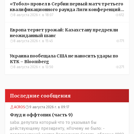
«Тобол» провел в Сербии первый матч третьего
квалификационного раунда Лиги конференций
УЕФА
8 августа 2026 г. в 18:07
612
Европа теряет урожай: Казахстану предрекли
неожиданный шанс
8 августа 2026 г. в 15:45
771
Украина пообещала США не наносить удары по
КТК – Bloomberg
8 августа 2026 г. в 13:50
271
Последние сообщения
ACROS
9 августа 2026 г. в 09:17
Флуд и оффтопик (часть 9)
saba: депутата который что то указывал бы
действующему президенту, нПочему не было: -