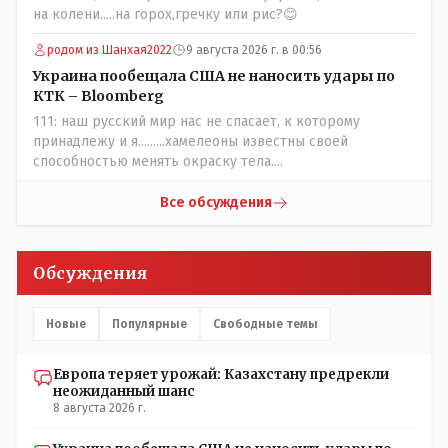
прививал.Лично я вам и тем другим людям благодарен.
на колени.....на горох,гречку или рис?😊
Добровольные действия направленные на сокращение
частотности появления в популяции соответствующих
родом из Шанхая2022
9 августа 2026 г. в 00:56
комбинаций генов заслуживают благодарности. Мы и
Украина пообещала США не наносить удары по
без того основательно загубили нормальный
КТК – Bloomberg
естественный отбор.
111: наш русский мир нас не спасает, к которому
принадлежу и я.........хамелеоны известны своей
способностью менять окраску тела....
Все обсуждения
Обсуждения
Новые
Популярные
Свободные темы
Европа теряет урожай: Казахстану предрекли
неожиданный шанс
8 августа 2026 г.