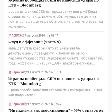
Украина пообещала США не наносить удары по
посмотрев на того, как он не сдался, но ты же там сам
КТК – Bloomberg
живешь и многое знаешь о тех, на кого работаешь.. Это
родом из Шанхая2022: на горох,гречку или рис?Когда
просто прагматизм и ничего личного. Победим мы, они
стоишь на коленях, важно чтобы не упасть еще и на
встанут под нас и наоборот и все это понимают..
локтя, больше думаешь об этом, а не о том, что есть под
коленями..
ACROS
9 августа 2026 г. в 09:17
Флуд и оффтопик (часть 9)
saba: депутата который что то указывал бы
действующему президенту, нПочему не было: -
парламентский состав Верховного Совета , образца 1993
года, когда они НЕ УТВЕРЖДАЛИ некоторые Указы
Назарбаева, особенно в части выборов и перевыборов и
Карачун
9 августа 2026 г. в 06:33
некоторых вопросах внутренней политики, и тогда
Назарбай волевым Указом РАСПУСТИЛ этот бунтарский
Украина пообещала США не наносить удары по
состав. Имя - Серикболсын Абдильдин вам знакомо -
КТК – Bloomberg
юывший секретарь ЦК КП Казахстана , впоследствии -
Прямо "пообещала" или сказала "мы постараемся но там
депутат Верховного Совета и Мажлиса и Председатель
как получится"?
партии коммунстов- он в то время и после и причём
НЕОДНОКРАТНО, указывал и многократно на недостатки
Карачун
9 августа 2026 г. в 06:24
Назарбая и предлагал ему самому ДОБРОВОЛЬНО уйти с
"Нигилизм в здравоохранении" - 95% отказов от