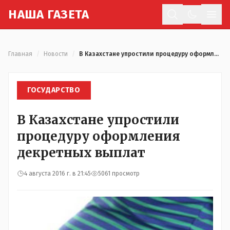
Н
АША
Г
АЗЕТА
Отк
Главная
/
Новости
/
В Казахстане упростили процедуру оформления декретных выплат
ГОСУДАРСТВО
В Казахстане упростили
процедуру оформления
декретных выплат
4 августа 2016 г. в 21:45
5061 просмотр