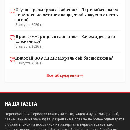
Огурцы размером с кабачок? - Перерабатываем
переросшие летние овощи, чтобы вкусно съесть
зимой
8 августа 2026 г.
Проект «Народный гаишник» - Зачем здесь два
«лежачих»?
8 августа 2026 г.
Николай ВОРОНИН: Мораль сей басни какова?
8 августа 2026 г.
Все обсуждения
НАША ГАЗЕТА
Перепечатка материалов (включая фото, видео и аудиоматериалы),
размещенных на www.ng.kz, разрешена в объеме не более одной трети
с обязательной гиперссылкой на материал в первом абзаце, как
первоисточник в следующей или схожей формулировке: "сообщает