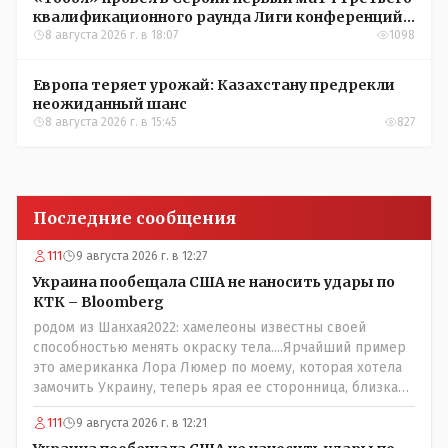
квалификационного раунда Лиги конференций
УЕФА
8 августа 2026 г. в 18:07
1098
Европа теряет урожай: Казахстану предрекли
неожиданный шанс
8 августа 2026 г. в 15:45
827
Последние сообщения
111
9 августа 2026 г. в 12:27
Украина пообещала США не наносить удары по
КТК – Bloomberg
родом из Шанхая2022: хамелеоны известны своей
способностью менять окраску тела....Ярчайший пример
это американка Лора Люмер по моему, которая хотела
замочить Украину, теперь ярая ее сторонница, близкая
к Трампу. Ну и западные страны тем более, которые
111
9 августа 2026 г. в 12:21
предоставляли Зеленскому убежище, чтоб он бежал и
которые развернулись потом на 180 или 360 градусов,