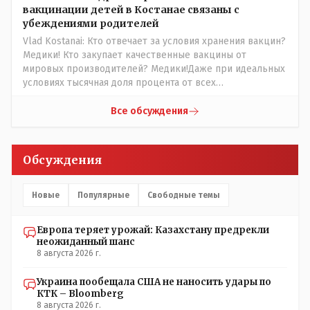
поста Президента.
вакцинации детей в Костанае связаны с
убеждениями родителей
Vlad Kostanai: Кто отвечает за условия хранения вакцин?
Медики! Кто закупает качественные вакцины от
мировых производителей? Медики!Даже при идеальных
условиях тысячная доля процента от всех
вакцинированных может иметь плохие последствия от
прививки. Бумага нужна как защита от дол.....бов не
Все обсуждения
дружащих с школьными курсами предметов, в
частности биологии и математики. Vlad Kostanai: Поэтому
люди и отказываются и я в том числе своих не
Обсуждения
прививал.Лично я вам и тем другим людям благодарен.
Добровольные действия направленные на сокращение
частотности появления в популяции соответствующих
Новые
Популярные
Свободные темы
комбинаций генов заслуживают благодарности. Мы и
без того основательно загубили нормальный
Европа теряет урожай: Казахстану предрекли
естественный отбор.
неожиданный шанс
8 августа 2026 г.
Украина пообещала США не наносить удары по
КТК – Bloomberg
8 августа 2026 г.