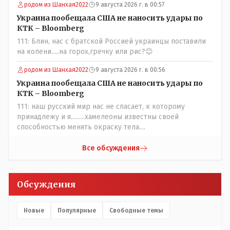
родом из Шанхая2022
9 августа 2026 г. в 00:57
прививки. Бумага нужна как защита от дол.....бов не
дружащих с школьными курсами предметов, в
Украина пообещала США не наносить удары по
частности биологии и математики. Vlad Kostanai: Поэтому
КТК – Bloomberg
люди и отказываются и я в том числе своих не
111: Блин, нас с братской Россией украинцы поставили
прививал.Лично я вам и тем другим людям благодарен.
на колени.....на горох,гречку или рис?😊
Добровольные действия направленные на сокращение
частотности появления в популяции соответствующих
родом из Шанхая2022
9 августа 2026 г. в 00:56
комбинаций генов заслуживают благодарности. Мы и
Украина пообещала США не наносить удары по
без того основательно загубили нормальный
КТК – Bloomberg
естественный отбор.
111: наш русский мир нас не спасает, к которому
принадлежу и я.........хамелеоны известны своей
способностью менять окраску тела....
Все обсуждения
Обсуждения
Новые
Популярные
Свободные темы