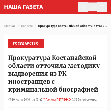
Н
АША
Г
АЗЕТА
Отк
Главная
/
Новости
/
Прокуратура Костанайской области отточила методику выдворения из РК иностранцев с криминальной биографией
ГОСУДАРСТВО
Прокуратура Костанайской
области отточила методику
выдворения из РК
иностранцев с
криминальной биографией
29 июля 2016 г. в 13:45
Галина ПЕТРЕНКО
3964 просмотра