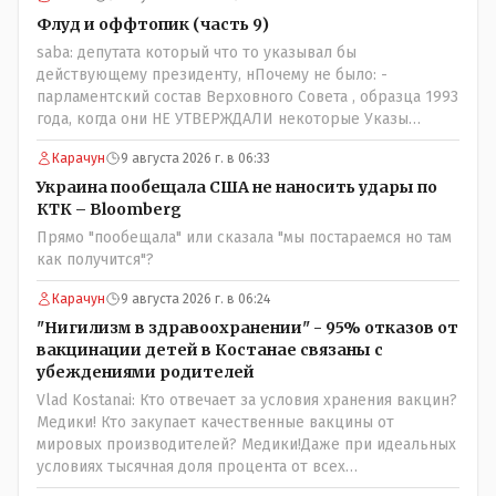
Флуд и оффтопик (часть 9)
saba: депутата который что то указывал бы
действующему президенту, нПочему не было: -
парламентский состав Верховного Совета , образца 1993
года, когда они НЕ УТВЕРЖДАЛИ некоторые Указы
Назарбаева, особенно в части выборов и перевыборов и
Карачун
9 августа 2026 г. в 06:33
некоторых вопросах внутренней политики, и тогда
Назарбай волевым Указом РАСПУСТИЛ этот бунтарский
Украина пообещала США не наносить удары по
состав. Имя - Серикболсын Абдильдин вам знакомо -
КТК – Bloomberg
юывший секретарь ЦК КП Казахстана , впоследствии -
Прямо "пообещала" или сказала "мы постараемся но там
депутат Верховного Совета и Мажлиса и Председатель
как получится"?
партии коммунстов- он в то время и после и причём
НЕОДНОКРАТНО, указывал и многократно на недостатки
Карачун
9 августа 2026 г. в 06:24
Назарбая и предлагал ему самому ДОБРОВОЛЬНО уйти с
"Нигилизм в здравоохранении" - 95% отказов от
поста Президента.
вакцинации детей в Костанае связаны с
убеждениями родителей
Vlad Kostanai: Кто отвечает за условия хранения вакцин?
Медики! Кто закупает качественные вакцины от
мировых производителей? Медики!Даже при идеальных
условиях тысячная доля процента от всех
вакцинированных может иметь плохие последствия от