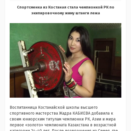
Спортсменка из Костаная стала чемпионкой РК по
экипировочному жиму штанги лежа
Воспитанница Костанайской школы высшего
спортивного мастерства Жадра КАБИЕВА добавила к
своим юниорским титулам чемпионки РК, Азии и мира
первое «золото» чемпионата Казахстана в возрастной
категории 24-40 лет. После возвращения из Семея, где