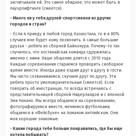
засчитывали ей. Это самое обидное, что может быть в
пауэрлифтинге (смеется).
- Много ли у тебя друзей-спортсменов из других
городов и стран?
- Если я приеду в любой город Казахстана, то в в 80%
случаев мне будет кому позвонить. А самые большие
друзья - ребята из сборной Байконура. Почему-то так
случилось, что костанайская команда сдружилась
именно с ними. Наше общение длится с 2010 года.
Каждые соревнования стараемся проводить свободное
время вместе. Иногда даже ездим друг в другу в гости.
Мы часто созваниваемся, скучаем друг по другу. Эти
ребята просто умопомрачительные (смеется). Если
говорить об иностранцах, то всегда встречаюсь с
представительницей сборной Нидерландов и с японкой
Эми Накано. Мы всегда общаемся на соревнованиях,
фотографируемся вместе, меняемся футболками,
общаемся в «Фейсбуке» на ломаном английском. Они
мои хорошие знакомые.
- Какие города тебе больше понравились, где бы еще
хотела побывать?