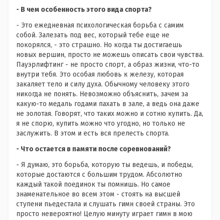
- В чем особенность этого вида спорта?
- Это ежедневная психологическая борьба с самим
собой. Залезать под вес, который тебе еще не
покорялся, - это страшно. Но когда ты достигаешь
новых вершин, просто не можешь описать свои чувства.
Пауэрлифтинг - не просто спорт, а образ жизни, что-то
внутри тебя. Это особая любовь к железу, которая
закаляет тело и силу духа. Обычному человеку этого
никогда не понять. Невозможно объяснить, зачем за
какую-то медаль годами пахать в зале, а ведь она даже
не золотая. Говорят, что таких можно и сотню купить. Да,
я не спорю, купить можно что угодно, но только не
заслужить. В этом и есть вся прелесть спорта.
- Что остается в памяти после соревнований?
- Я думаю, это борьба, которую ты ведешь, и победы,
которые достаются с большим трудом. Абсолютно
каждый такой поединок ты помнишь. Но самое
знаменательное во всем этом - стоять на высшей
ступени пьедестала и слушать гимн своей страны. Это
просто невероятно! Целую минуту играет гимн в мою