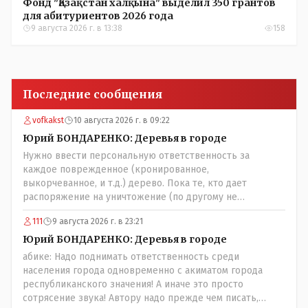
Фонд "Қазақстан халқына" выделил 350 грантов
для абитуриентов 2026 года
9 августа 2026 г. в 13:38
158
Последние сообщения
vofkakst
10 августа 2026 г. в 09:22
Юрий БОНДАРЕНКО: Деревья в городе
Нужно ввести персональную ответственность за
каждое поврежденное (кронированное,
выкорчеванное, и т.д.) дерево. Пока те, кто дает
распоряжение на уничтожение (по другому не
назовешь) зеленого массива города продолжают
111
9 августа 2026 г. в 23:21
безнаказанно раздавать такие поручения - толку не
будет. Необходимо подключение соответствующих
Юрий БОНДАРЕНКО: Деревья в городе
органов: 1. Управление природных ресурсов и
абике: Надо поднимать ответственность среди
регулирования природопользования - т. к. это в целом
населения города одновременно с акиматом города
их епархия; 2. Экологи (если таковые у нас имеются) 3.
республиканского значения! А иначе это просто
Госаудит и прокуратура - проверка необходимости
сотрясение звука! Автору надо прежде чем писать,
расходования бюджетных средств на обрезку деревьев,