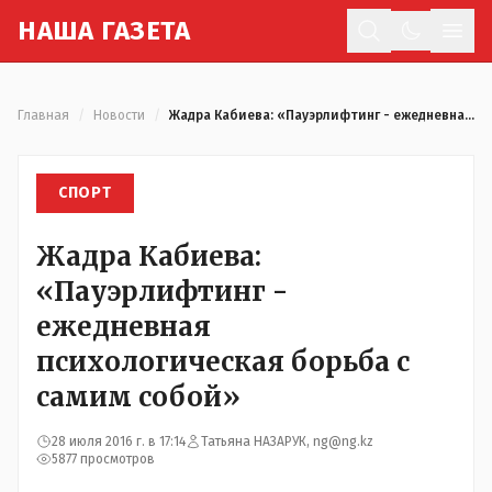
Н
АША
Г
АЗЕТА
Отк
Главная
/
Новости
/
Жадра Кабиева: «Пауэрлифтинг - ежедневная психологическая борьба с самим собой»
СПОРТ
Жадра Кабиева:
«Пауэрлифтинг -
ежедневная
психологическая борьба с
самим собой»
28 июля 2016 г. в 17:14
Татьяна НАЗАРУК, ng@ng.kz
5877 просмотров