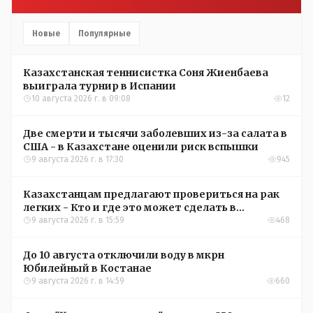
Новые
Популярные
Казахстанская теннисистка Соня Жиенбаева
выиграла турнир в Испании
10 августа 2026 г. в 09:08
12
Две смерти и тысячи заболевших из-за салата в
США - в Казахстане оценили риск вспышки
9 августа 2026 г. в 17:30
945
Казахстанцам предлагают провериться на рак
легких - Кто и где это может сделать в
Костанайской области
9 августа 2026 г. в 15:59
468
До 10 августа отключили воду в мкрн
Юбилейный в Костанае
9 августа 2026 г. в 14:59
660