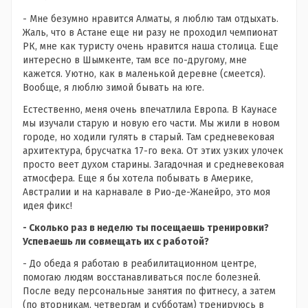
- Мне безумно нравится Алматы, я люблю там отдыхать.
Жаль, что в Астане еще ни разу не проходил чемпионат
РК, мне как туристу очень нравится наша столица. Еще
интересно в Шымкенте, там все по-другому, мне
кажется. Уютно, как в маленькой деревне (смеется).
Вообще, я люблю зимой бывать на юге.
Естественно, меня очень впечатлила Европа. В Каунасе
мы изучали старую и новую его части. Мы жили в новом
городе, но ходили гулять в старый. Там средневековая
архитектура, брусчатка 17-го века. От этих узких улочек
просто веет духом старины. Загадочная и средневековая
атмосфера. Еще я бы хотела побывать в Америке,
Австралии и на карнавале в Рио-де-Жанейро, это моя
идея фикс!
- Сколько раз в неделю ты посещаешь тренировки?
Успеваешь ли совмещать их с работой?
- До обеда я работаю в реабилитационном центре,
помогаю людям восстанавливаться после болезней.
После веду персональные занятия по фитнесу, а затем
(по вторникам, четвергам и субботам) тренируюсь в