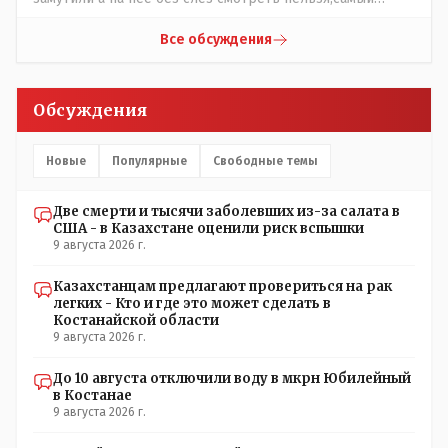
наивысший уровень рукопопства наших
строителей"специалистов",как исторические здания
Все обсуждения
сносить пожалуйста ,а как на века построить слабо.....Вы
вот господин Бондаренко большой учёный прошлись
бы по историческим постройкам сколько было
Обсуждения
ликвидировано в советское время и в наше.......
Новые
Популярные
Свободные темы
Две смерти и тысячи заболевших из-за салата в
США - в Казахстане оценили риск вспышки
9 августа 2026 г.
Казахстанцам предлагают провериться на рак
легких - Кто и где это может сделать в
Костанайской области
9 августа 2026 г.
До 10 августа отключили воду в мкрн Юбилейный
в Костанае
9 августа 2026 г.