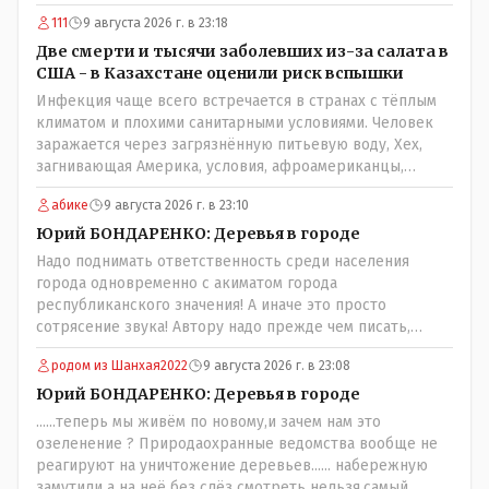
необходимо самому обратиться в ЖКХ акимата и
не нуждающихся в таковой; равно пресечения
111
9 августа 2026 г. в 23:18
разобраться прежде чем своей статьей провоцировать
нецелевого расходования средств. Почему нащим
население города!Согласен всецело!
Две смерти и тысячи заболевших из-за салата в
*экспертам" недоступно осознание того, что деревья в
США - в Казахстане оценили риск вспышки
городе должны быть. Это: "легкие" города, это
Инфекция чаще всего встречается в странах с тёплым
шумоизоляция в некотором роде, это спасительные
климатом и плохими санитарными условиями. Человек
тень и прохлада. Ну и в конце концов - листва
заражается через загрязнённую питьевую воду, Хех,
смотрится куда приятней бетонных стен в каменных
загнивающая Америка, условия, афроамериканцы,
джунглях. Может пора пересмотреть свое варварское
грязная вода, отсутствие страховок, нечистоплотные
отношение к растительности в городе (и к горожанам)?
абике
9 августа 2026 г. в 23:10
мигранты и прочее.. Лучше России и Казахстана жить
негде..
Юрий БОНДАРЕНКО: Деревья в городе
Надо поднимать ответственность среди населения
города одновременно с акиматом города
республиканского значения! А иначе это просто
сотрясение звука! Автору надо прежде чем писать,
необходимо самому обратиться в ЖКХ акимата и
родом из Шанхая2022
9 августа 2026 г. в 23:08
разобраться прежде чем своей статьей провоцировать
население города!
Юрий БОНДАРЕНКО: Деревья в городе
......теперь мы живём по новому,и зачем нам это
озеленение ? Природаохранные ведомства вообще не
реагируют на уничтожение деревьев...... набережную
замутили а на неё без слёз смотреть нельзя,самый