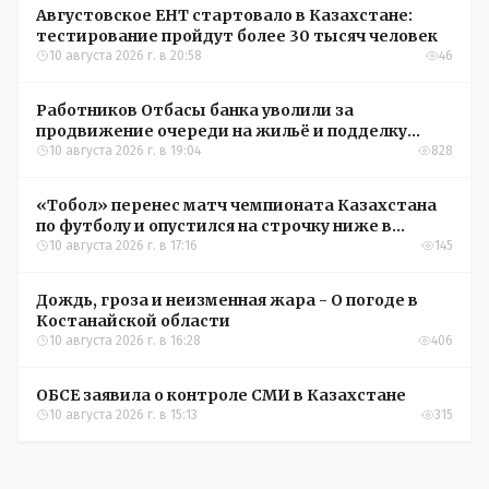
Августовское ЕНТ стартовало в Казахстане:
тестирование пройдут более 30 тысяч человек
10 августа 2026 г. в 20:58
46
Работников Отбасы банка уволили за
продвижение очереди на жильё и подделку
документов
10 августа 2026 г. в 19:04
828
«Тобол» перенес матч чемпионата Казахстана
по футболу и опустился на строчку ниже в
турнирной таблице
10 августа 2026 г. в 17:16
145
Дождь, гроза и неизменная жара - О погоде в
Костанайской области
10 августа 2026 г. в 16:28
406
ОБСЕ заявила о контроле СМИ в Казахстане
10 августа 2026 г. в 15:13
315