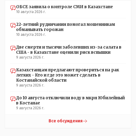
находится под контролем государства посредством
прямого владения и непрозрачных бюджетных
ОБСЕ заявила о контроле СМИ в Казахстане
10 августа 2026 г.
субсидий, что ограничивает плюрализм СМИа те что не
находятся под контролем государства находятся 3...2...1..
22-летний рудничанин помогал мошенникам
под контролем чужого государства или олигархов
обманывать горожан
которые выстраивают свой бизнес в других странах и
10 августа 2026 г.
являются по сути агентами влияния иных государств.
европе очень хочется чтобы в мелких странах где она
Две смерти и тысячи заболевших из-за салата в
добывает ресурсы себе обязательно были их же СМИ
США - в Казахстане оценили риск вспышки
или СМИ с непрозрачными доходами фиг пойми от кого
9 августа 2026 г.
через которые европа может пропихивать свое мнение
нашему населению. Захотим мы сейчас пересмотреть
Казахстанцам предлагают провериться на рак
контракты по КТК и тут сразу же проснется какой-
легких - Кто и где это может сделать в
нибудь айран или катык и будет доказывать что все это
Костанайской области
происки китая или россии, казахстану нельзя ничего
9 августа 2026 г.
пересматривать а брюссель вообще наш лучший друг и
партнер
До 10 августа отключили воду в мкрн Юбилейный
в Костанае
9 августа 2026 г.
Все обсуждения