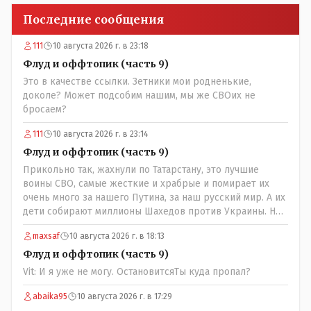
Последние сообщения
111
10 августа 2026 г. в 23:18
Флуд и оффтопик (часть 9)
Это в качестве ссылки. Зетники мои родненькие,
доколе? Может подсобим нашим, мы же СВОих не
бросаем?
111
10 августа 2026 г. в 23:14
Флуд и оффтопик (часть 9)
Прикольно так, жахнули по Татарстану, это лучшие
воины СВО, самые жесткие и храбрые и помирает их
очень много за нашего Путина, за наш русский мир. А их
дети собирают миллионы Шахедов против Украины. Но
дело не в этом, в Татарстане погибли узбеки и таджики,
maxsaf
10 августа 2026 г. в 18:13
поддерживающие Россию и Путина. Ни одного татарина
не погибло!
Флуд и оффтопик (часть 9)
Vit: И я уже не могу. ОстановитсяТы куда пропал?
abaika95
10 августа 2026 г. в 17:29