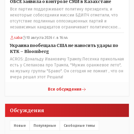
ОБСЕ заявила о контроле СМИ в Казахстане
Все партии поддерживают политику президента, и
некоторые собеседники миссии БДИПЧ отметили, что
отсутствие подлинных оппозиционных партий и
независимых кандидатов ограничивает политическое
участие и плюрализма у них в европе както по другому?
saba
10 августа 2026 г. в 16:44
выстраивал орбан свою политку независимости венгрии
от мнения брюсселя, скинули, ошельмовали и еще в сми
Украина пообещала США не наносить удары по
сейчас поносят что те якобы врали все венграм хотя он
КТК – Bloomberg
как раз из оппозиционной партии пришел во власть.
ACROS: Дональду Ивановичу Трампу.Песенка прикольная
Заикнулся премьер испании что не даст базы под
есть у Слепакова про Трампа, "Мужик оранжевое лето",
американские самолеты для ударов по ирану, тут же
на музыку группы "Браво". Он сегодня не помнит , что он
какието наплывы мигрантов в испанию поперли а
вчера решал этот Решала!
европейские "друзья и братья" тут же решили на
границе с испанией ввводить заборы. Также сейчас
Все обсуждения
брюсель обсуждает что новые страны ЕС не будут
иметь слово в европарламенте мол решать будут
крупные игроки а мелочь пузатая пусть помалкивает и
Обсуждения
штекера для вилок вводит европейские)) оппозиция
франции вообще под шконкой, ле пен эту шпыняют по
надуманным предлогом и не подпускают к выборам это
Новые
Популярные
Свободные темы
чтоли свобода слова и демократия? Рынок СМИ