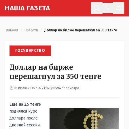
Н
АША
Г
АЗЕТА
Отк
Главная
/
Новости
/
Доллар на бирже перешагнул за 350 тенге
ГОСУДАРСТВО
Доллар на бирже
перешагнул за 350 тенге
26 июля 2016 г. в 21:07
6594 просмотра
Ещё на 2,5 тенге
поднялся курс
доллара после
дневной сессии