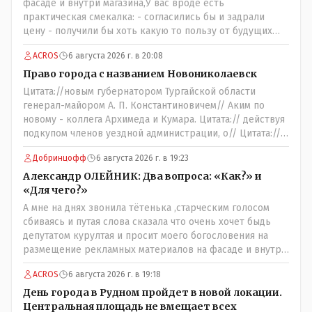
фасаде и внутри магазина,У вас вроде есть
практическая смекалка: - согласились бы и задрали
цену - получили бы хоть какую то пользу от будущих
депутатов, как говориться- с паршивой овцы хоть
ACROS
6 августа 2026 г. в 20:08
шерсти клок, тем более эта тётенька платила бы не со
своего кармана, а с халявных, партийных денег.- думаю
Право города с названием Новониколаевск
сильно не торговалась бы.
Цитата://новым губернатором Тургайской области
генерал-майором А. П. Константиновичем// Аким по
новому - коллега Архимеда и Кумара. Цитата:// действуя
подкупом членов уездной администрации, о// Цитата://
Последовала спекуляция земельными участками,//
Добринцофф
6 августа 2026 г. в 19:23
Интересно: - тогда был антикорруционный комитет ???
Цитата:/// киргизское население // Казахи. Цитата://
Александр ОЛЕЙНИК: Два вопроса: «Как?» и
Административный персонал в 1885 году состоял из
«Для чего?»
уездного начальника, старшего и младшего помощников
А мне на днях звонила тётенька ,старческим голосом
и двух письмоводителей, в уездном управлении
сбиваясь и путая слова сказала что очень хочет быдь
выделились отделы полиции, суда и городской управы.
депутатом курултая и просит моего богословения на
Имелись уездный и ветеринарный врачи, повивальная
размещение рекламных материалов на фасаде и внутри
бабка, фельдшер, открылась аптека.// Областной
магазина,на что я ей честно сказал,что от вас даромедов
акимат - по нынешнему. Цитата:///В честь основателя
ACROS
6 августа 2026 г. в 19:18
пользы для людей нет никакой,а потому использовать
города Константиновича в Костанае не назвали улицу и
мой магазин как платформу для раздачи пустых
День города в Рудном пройдет в новой локации.
не установили памятник.// vofkakst: Где ономасты,
обещаний я не позволю,на это разговор и закончился.
Центральная площадь не вмещает всех