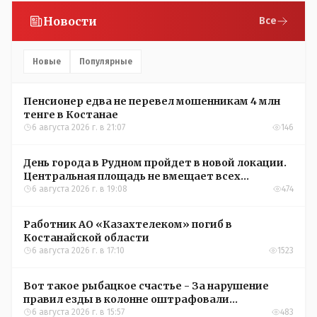
Новости
Все
Новые
Популярные
Пенсионер едва не перевел мошенникам 4 млн
тенге в Костанае
6 августа 2026 г. в 21:07
146
День города в Рудном пройдет в новой локации.
Центральная площадь не вмещает всех
желающих
6 августа 2026 г. в 19:08
474
Работник АО «Казахтелеком» погиб в
Костанайской области
6 августа 2026 г. в 17:10
1523
Вот такое рыбацкое счастье - За нарушение
правил езды в колонне оштрафовали
участников соревнований в Аркалыке
6 августа 2026 г. в 15:57
483