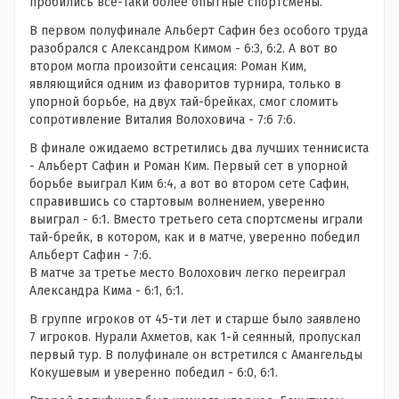
пробились всё-таки более опытные спортсмены.
В первом полуфинале Альберт Сафин без особого труда
разобрался с Александром Кимом - 6:3, 6:2. А вот во
втором могла произойти сенсация: Роман Ким,
являющийся одним из фаворитов турнира, только в
упорной борьбе, на двух тай-брейках, смог сломить
сопротивление Виталия Волоховича - 7:6 7:6.
В финале ожидаемо встретились два лучших теннисиста
- Альберт Сафин и Роман Ким. Первый сет в упорной
борьбе выиграл Ким 6:4, а вот во втором сете Сафин,
справившись со стартовым волнением, уверенно
выиграл - 6:1. Вместо третьего сета спортсмены играли
тай-брейк, в котором, как и в матче, уверенно победил
Альберт Сафин - 7:6.
В матче за третье место Волохович легко переиграл
Александра Кима - 6:1, 6:1.
В группе игроков от 45-ти лет и старше было заявлено
7 игроков. Нурали Ахметов, как 1-й сеянный, пропускал
первый тур. В полуфинале он встретился с Амангельды
Кокушевым и уверенно победил - 6:0, 6:1.