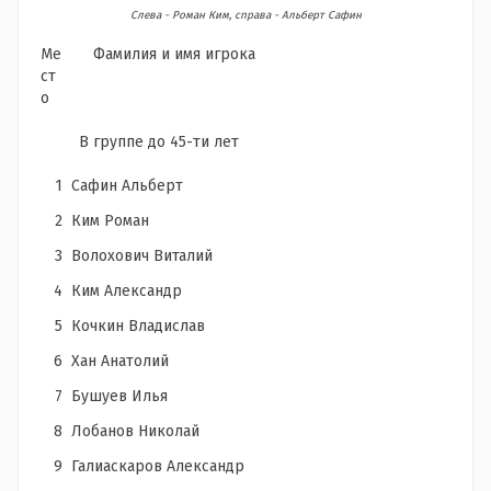
Слева - Роман Ким, справа - Альберт Сафин
Ме
Фамилия и имя игрока
ст
о
В группе до 45-ти лет
1
Сафин Альберт
2
Ким Роман
3
Волохович Виталий
4
Ким Александр
5
Кочкин Владислав
6
Хан Анатолий
7
Бушуев Илья
8
Лобанов Николай
9
Галиаскаров Александр