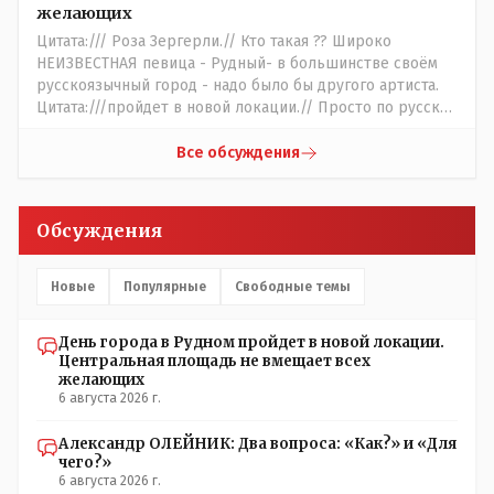
которые топят за возвращение исторических названий?
желающих
Какие проблемы, почему кто то должен делать что то за
Цитата:/// Роза Зергерли.// Кто такая ?? Широко
вас- - выдвинете идею, создайте инициативную группу,
НЕИЗВЕСТНАЯ певица - Рудный- в большинстве своём
напишите ходатайство в гор.маслихат и без истерик -
русскоязычный город - надо было бы другого артиста.
вперёд. Под лежачий камень- вода не потечёт. Насчёт
Цитата:///пройдет в новой локации.// Просто по русски
ономастов: - нужны русскоязычные ономасты - я думаю
написать: "...пройдёт в другом месте..." - нельзя было.???
они найдутся.
Все обсуждения
Обсуждения
Новые
Популярные
Свободные темы
День города в Рудном пройдет в новой локации.
Центральная площадь не вмещает всех
желающих
6 августа 2026 г.
Александр ОЛЕЙНИК: Два вопроса: «Как?» и «Для
чего?»
6 августа 2026 г.