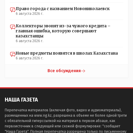
Право города с названием Новониколаевск
6 августа 2026 г.
Коллекторы звонят из-за чужого кредита –
главная ошибка, которую совершают
казахстанцы
6 августа 2026 г.
Новые предметы появятся в школах Казахстана
6 августа 2026 г.
Все обсуждения
НАША ГАЗЕТА
Перепечатка материалов (включая фото, видео и аудиоматериалы),
размещенных на www.ng.kz, разрешена в объеме не более одной трети
с обязательной гиперссылкой на материал в первом абзаце, как
первоисточник в следующей или схожей формулировке: "сообщает
"Наша Газета". Полная перепечатка разрешена только по письменному