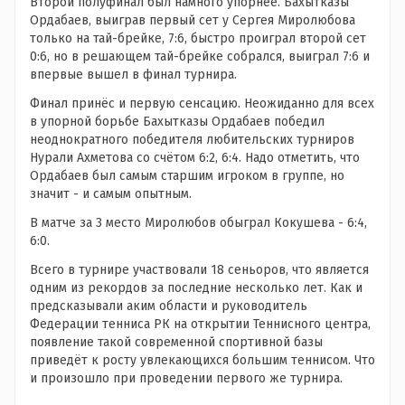
Второй полуфинал был намного упорнее. Бахытказы
Ордабаев, выиграв первый сет у Сергея Миролюбова
только на тай-брейке, 7:6, быстро проиграл второй сет
0:6, но в решающем тай-брейке собрался, выиграл 7:6 и
впервые вышел в финал турнира.
Финал принёс и первую сенсацию. Неожиданно для всех
в упорной борьбе Бахытказы Ордабаев победил
неоднократного победителя любительских турниров
Нурали Ахметова со счётом 6:2, 6:4. Надо отметить, что
Ордабаев был самым старшим игроком в группе, но
значит - и самым опытным.
В матче за 3 место Миролюбов обыграл Кокушева - 6:4,
6:0.
Всего в турнире участвовали 18 сеньоров, что является
одним из рекордов за последние несколько лет. Как и
предсказывали аким области и руководитель
Федерации тенниса РК на открытии Теннисного центра,
появление такой современной спортивной базы
приведёт к росту увлекающихся большим теннисом. Что
и произошло при проведении первого же турнира.