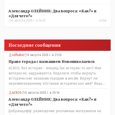
Александр ОЛЕЙНИК: Два вопроса: «Как?» и
«Для чего?»
6 августа 2026 г. в 14:32
356
Последние сообщения
vofkakst
6 августа 2026 г. в 21:26
Право города с названием Новониколаевск
ACROS: без истерик - вперёд.Так истерик-то нет) Мне
интересно, надрываются, бедолаги, чтобы вернуть
исторические названия городам и весям. Вернут ли
переименованному кОстанаю историческое имя? Ведь
для этого же эти она.. ономасты существуют)) Или тут
ACROS
6 августа 2026 г. в 20:16
тоже двойной стандарт есть?
Александр ОЛЕЙНИК: Два вопроса: «Как?» и
«Для чего?»
Добринцофф: размещение рекламных материалов на