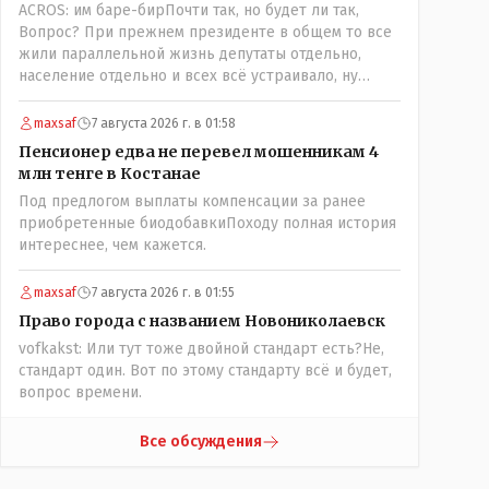
ACROS: им баре-бирПочти так, но будет ли так,
поселения ниже по Тоболу около брода,
Вопрос? При прежнем президенте в общем то все
находившегося около урочища Кустанай,
жили параллельной жизнь депутаты отдельно,
предложив назвать его Ново-Николаевским...." Так
население отдельно и всех всё устраивало, ну
что всё в цвет: - Кустанай - историческое название,
кроме отдельных очень активных членов общества,
а Ново -Николаевск - его назвали пришлые люди.
их всегда быстро выявляли и кого за границу, кого
maxsaf
7 августа 2026 г. в 01:58
в камеру, но они не делали погоду в общественно-
Пенсионер едва не перевел мошенникам 4
политической жизни страны! А теперь когда власть
млн тенге в Костанае
потихоньку забирается в карман к народу многим
Под предлогом выплаты компенсации за ранее
уже хочется спросить у депутатов:" А народные ли
приобретенные биодобавкиПоходу полная история
вы избранники?" Но те глухо отгородились
интереснее, чем кажется.
обезличивающей стеной партии, которую якобы мы
избрали и спросить увы не получается! Парадкс в
том что и власти это не особо нужно, когда пар
maxsaf
7 августа 2026 г. в 01:55
скапливается, ему требуется выход, а депутаты
Право города с названием Новониколаевск
были бы идеальным барашком на заклание! Но как
vofkakst: Или тут тоже двойной стандарт есть?Не,
обычно, спешили, до конца не продумали, а тут ещё
стандарт один. Вот по этому стандарту всё и будет,
на важных постах где думать должны были никого
вопрос времени.
не оказалось(отдыхали где то) вот так всё и
получилось!
Все обсуждения