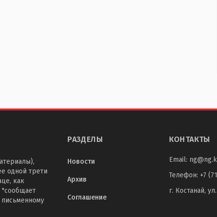
РАЗДЕЛЫ
КОНТАКТЫ
Email:
ng@ng.k
атериалы),
Новости
ее одной трети
Телефон
:
+7 (7
Архив
це, как
 "сообщает
г. Костанай, ул
Соглашение
о письменному