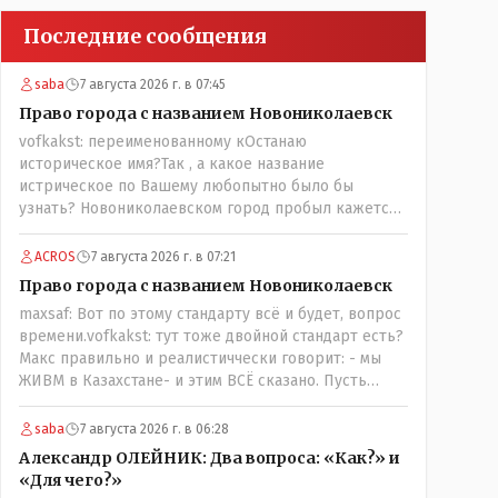
Последние сообщения
saba
7 августа 2026 г. в 07:45
Право города с названием Новониколаевск
vofkakst: переименованному кОстанаю
историческое имя?Так , а какое название
истрическое по Вашему любопытно было бы
узнать? Новониколаевском город пробыл кажется
лет 14! Всё остальное время был в русской версии
Кустанаем, теперь в казахской версии Костанай.
ACROS
7 августа 2026 г. в 07:21
Что не так? При чём здесь ономасты? Был
Право города с названием Новониколаевск
например Константинополь в римской версии, стал
maxsaf: Вот по этому стандарту всё и будет, вопрос
Стамбул в турецкой, какое название здесь
времени.vofkakst: тут тоже двойной стандарт есть?
историческое?
Макс правильно и реалистиччески говорит: - мы
ЖИВМ в Казахстане- и этим ВСЁ сказано. Пусть
люди попробуют- вдруг получиться, хотя навряд ли,
вы же сами сказали: "....чтобы вернуть
saba
7 августа 2026 г. в 06:28
исторические названия городам и весям...."
Александр ОЛЕЙНИК: Два вопроса: «Как?» и
историческое название согласно этой же статьи :-
«Для чего?»
Цитата:..."...Комиссия утвердила новое место для