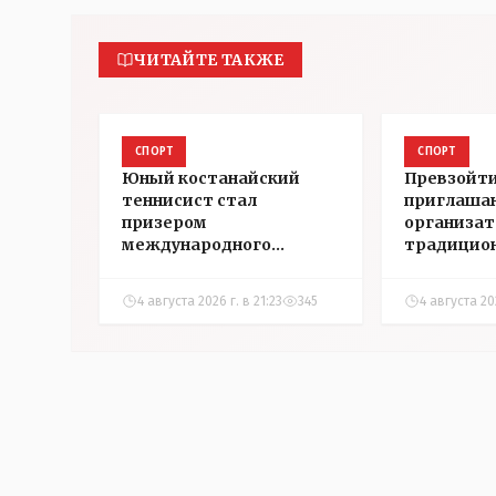
ЧИТАЙТЕ ТАКЖЕ
СПОРТ
СПОРТ
Юный костанайский
Превзойти
теннисист стал
приглаша
призером
организа
международного
традицион
турнира по настольному
трейла ко
теннису
гостей го
4 августа 2026 г. в 21:23
345
4 августа 202