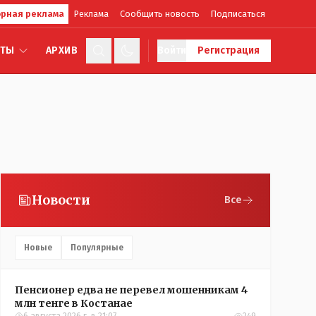
рная реклама
Реклама
Сообщить новость
Подписаться
КТЫ
АРХИВ
Войти
Регистрация
Новости
Все
Новые
Популярные
Пенсионер едва не перевел мошенникам 4
млн тенге в Костанае