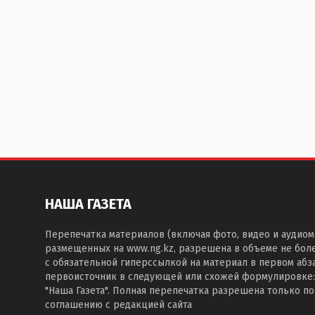
НАША ГАЗЕТА
Перепечатка материалов (включая фото, видео и аудиом
размещенных на www.ng.kz, разрешена в объеме не бол
с обязательной гиперссылкой на материал в первом абза
первоисточник в следующей или схожей формулировке:
"Наша Газета". Полная перепечатка разрешена только п
соглашению с редакцией сайта