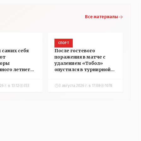
Все материалы
СПОРТ
 самих себя
После гостевого
ют
поражения в матче с
торы
удалением «Тобол»
ного летнего
опустился в турнирной
станайцев и
таблице КПЛ на 10-е
рода
место
6 г. в 13:12
353
3 августа 2026 г. в 17:08
1078