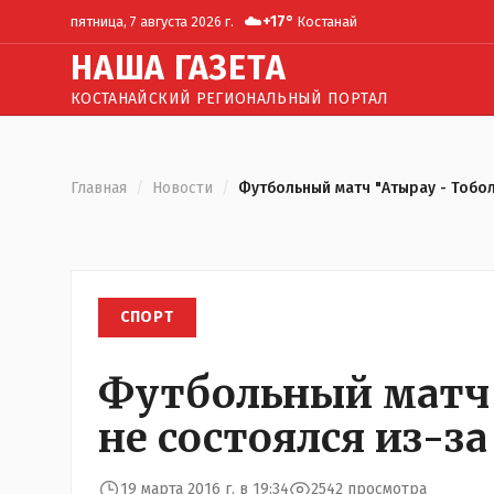
☁️
+
17
°
пятница, 7 августа 2026 г.
Костанай
Н
АША
Г
АЗЕТА
КОСТАНАЙСКИЙ РЕГИОНАЛЬНЫЙ ПОРТАЛ
Главная
/
Новости
/
Футбольный матч "Атырау - Тобол
СПОРТ
Футбольный матч 
не состоялся из-з
19 марта 2016 г. в 19:34
2542 просмотра