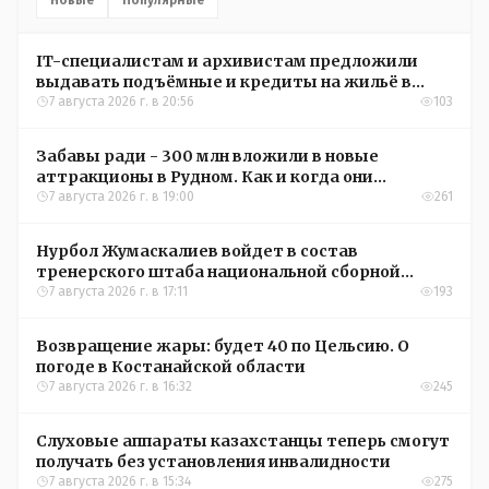
Новые
Популярные
IT-специалистам и архивистам предложили
выдавать подъёмные и кредиты на жильё в
сёлах Казахстана
7 августа 2026 г. в 20:56
103
Забавы ради - 300 млн вложили в новые
аттракционы в Рудном. Как и когда они
окупятся?
7 августа 2026 г. в 19:00
261
Нурбол Жумаскалиев войдет в состав
тренерского штаба национальной сборной
Казахстана по футболу
7 августа 2026 г. в 17:11
193
Возвращение жары: будет 40 по Цельсию. О
погоде в Костанайской области
7 августа 2026 г. в 16:32
245
Слуховые аппараты казахстанцы теперь смогут
получать без установления инвалидности
7 августа 2026 г. в 15:34
275