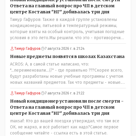
Ответа на главный вопрос про ЧП в детском
центре Костаная "НГ" добивалась три дня
Тимур Гафуров: Также в каждой группе установлены
кондиционеры, питьевой и температурный режимы,
которые взяты на особый контроль, учитывая погодные
условия в это лето.Мы решили. что это - противоречие.
Вы считаете иначе?Ну тут противоречия нет. Этот
Тимур Гафуров
7 августа 2026 г. в 21:24
комментарий прозвучал на следующий день после
трагедии, то есть 29 июля, когда спешно установили и
Новые предметы появятся в школах Казахстана
воду, и новые кондиционеры, и впервые поставили
ACROS: А, в самой статье написано, что:
температурный режим на контроль. То есть первая
"...переименовали...//" - где правильно ???Скорее всего,
часть - информация до трагедии, вторая часть -
будут разработаны новые учебные программы с учетом
информация после трагедии, когда все уже было
новых названий предметов. Так что предметы - новые.
исправлено.
Хоть и переименованные)
Тимур Гафуров
7 августа 2026 г. в 21:22
Новый кондиционер установили после смерти -
Ответа на главный вопрос про ЧП в детском
центре Костаная "НГ" добивалась три дня
maxsaf: Кто до вашей поездки утверждал, что там все
ОК, не жарко, и всё работает как надо?Самое первое
сообщение читайте - ссылка есть в этой статье.