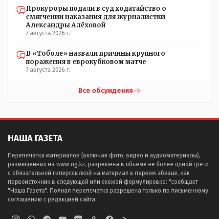
Прокуроры подали в суд ходатайство о
смягчении наказания для журналистки
Александры Алёховой
7 августа 2026 г.
В «Тоболе» назвали причины крупного
поражения в еврокубковом матче
7 августа 2026 г.
Все обсуждения
НАША ГАЗЕТА
Перепечатка материалов (включая фото, видео и аудиоматериалы),
размещенных на www.ng.kz, разрешена в объеме не более одной трети
с обязательной гиперссылкой на материал в первом абзаце, как
первоисточник в следующей или схожей формулировке: "сообщает
"Наша Газета". Полная перепечатка разрешена только по письменному
соглашению с редакцией сайта