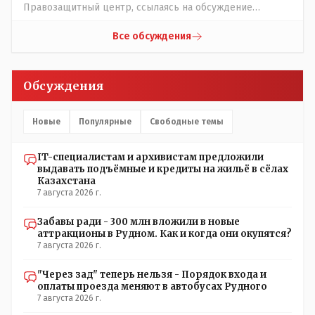
Правозащитный центр, ссылаясь на обсуждение
сотрудников интерната в рабочем чате, которые
прислали ему в виде аудиосообщений, пишет, что
Все обсуждения
воспитатели долго добивались установки
кондиционеров в помещениях, где есть дети, однако к
настоящему времени их установили только в
Обсуждения
помещениях, предназначенных для административно-
управленческого персонала. И Также в каждой группе
установлены кондиционеры, питьевой и температурный
Новые
Популярные
Свободные темы
режимы, которые взяты на особый контроль, учитывая
погодные условия в это лето. Мы решили. что это -
IT-специалистам и архивистам предложили
противоречие. Вы считаете иначе?
выдавать подъёмные и кредиты на жильё в сёлах
Казахстана
7 августа 2026 г.
Забавы ради - 300 млн вложили в новые
аттракционы в Рудном. Как и когда они окупятся?
7 августа 2026 г.
"Через зад" теперь нельзя - Порядок входа и
оплаты проезда меняют в автобусах Рудного
7 августа 2026 г.