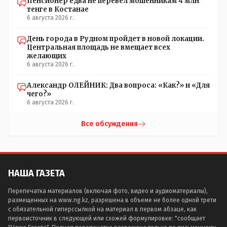
Пенсионер едва не перевел мошенникам 4 млн
тенге в Костанае
6 августа 2026 г.
День города в Рудном пройдет в новой локации.
Центральная площадь не вмещает всех
желающих
6 августа 2026 г.
Александр ОЛЕЙНИК: Два вопроса: «Как?» и «Для
чего?»
6 августа 2026 г.
Все обсуждения
НАША ГАЗЕТА
Перепечатка материалов (включая фото, видео и аудиоматериалы),
размещенных на www.ng.kz, разрешена в объеме не более одной трети
с обязательной гиперссылкой на материал в первом абзаце, как
первоисточник в следующей или схожей формулировке: "сообщает