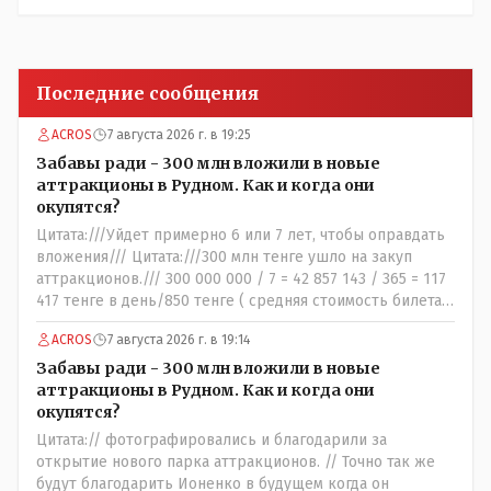
Последние сообщения
ACROS
7 августа 2026 г. в 19:25
Забавы ради - 300 млн вложили в новые
аттракционы в Рудном. Как и когда они
окупятся?
Цитата:///Уйдет примерно 6 или 7 лет, чтобы оправдать
вложения/// Цитата:///300 млн тенге ушло на закуп
аттракционов./// 300 000 000 / 7 = 42 857 143 / 365 = 117
417 тенге в день/850 тенге ( средняя стоимость билета)
- 138 человек в день - такая должна быть средняя
ACROS
7 августа 2026 г. в 19:14
минимальная ежедневная посещаемость этих
атракционов и только лишь для того что бы "отбить"
Забавы ради - 300 млн вложили в новые
стоимость оборудования, прибавьте сюда ещё :-
аттракционы в Рудном. Как и когда они
зарплата персонала, налоги, амортизация оборудования,
окупятся?
его техобслуживание, покупка запчастей,
Цитата:// фотографировались и благодарили за
электроэнергия, накладные и другие непредвиденные
открытие нового парка аттракционов. // Точно так же
расходы. И это не отнимая морозные дни, непогоду и
будут благодарить Ионенко в будущем когда он