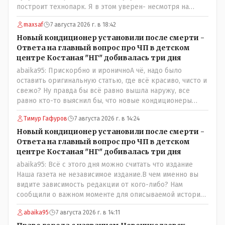
прочие нерабочие дни.
построит технопарк. Я в этом уверен- несмотря на
усилия некоего блогера и 50 примкнувших к нему кучки
maxsaf
7 августа 2026 г. в 18:42
рудненских манкуртов. По традиции нашего пенсионера
завершу свой комент строками из советской песни:
Новый кондиционер установили после смерти -
"...это наша с тобою страна- это наша с тобой
Ответа на главный вопрос про ЧП в детском
биография...."
центре Костаная "НГ" добивалась три дня
abaika95: Прискорбно и ироничноА чё, надо было
оставить оригинальную статью, где всё красиво, чисто и
свежо? Ну правда бы всё равно вышла наружу, все
равно кто-то выяснил бы, что новые кондиционеры
установлены ПОСЛЕ смерти ребенка. Или тебе такой
Тимур Гафуров
7 августа 2026 г. в 14:24
вариант не нравится? Ты вообще на чьей стороне в этой
истории? Прискорбно и иронично то, что кондиционеры
Новый кондиционер установили после смерти -
заменили после происшествия, и уже после этого
Ответа на главный вопрос про ЧП в детском
пустили журналистов посмотреть, типа у нас всё
центре Костаная "НГ" добивалась три дня
хорошо, смотрите, мальчик просто больной был.
abaika95: Всё с этого дня можно считать что издание
Наша газета не независимое издание.В чем именно вы
видите зависимость редакции от кого-либо? Нам
сообщили о важном моменте для описываемой истории.
И редакция отреагировала бы дополнительным
abaika95
7 августа 2026 г. в 14:11
исследованием на такие вопрос от любого читателя.
Писать "как надо" редакция не будет. Но мы будем