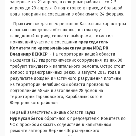
завершается 21 апреля, в северных районах - со 2-5
апреля до 29 апреля. О подготовке к приходу большой
воды говорили на совещании в облакимате 24 февраля.
- Практически для всех регионов Казахстана характерна
сложная паводковая обстановка, в этом году
паводковый период совпал с выборами, - отметил
принявший участие в совещании
председатель
Комитета по чрезвычайным ситуациям МВД РК
Владимир БЕККЕР
. - На территории вашей области
находятся 123 гидротехнических сооружения, из них 36
требуют текущего и капитального ремонта. Остро стоит
вопрос о трансграничных реках. В августе 2013 года в
результате дождей и частичного разрушения плотины
на территории Челябинской области произошло
подтопление 48-ми и затопление 28 домов на
территории Тарановского, Карабалыкского и
Федоровского районов.
Первый заместитель акима области
Гауез
Нурмухамбетов
обратился к председателю Комитета по
ЧС с просьбой оказать содействие в капитальном
ремонте затворок Верхне-Шортандинского