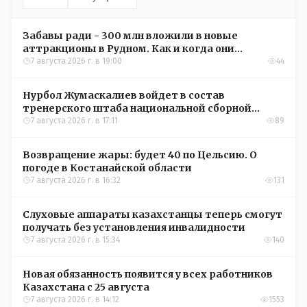
Забавы ради - 300 млн вложили в новые
аттракционы в Рудном. Как и когда они
окупятся?
7 августа 2026 г. в 19:00
44
Нурбол Жумаскалиев войдет в состав
тренерского штаба национальной сборной
Казахстана по футболу
7 августа 2026 г. в 17:11
89
Возвращение жары: будет 40 по Цельсию. О
погоде в Костанайской области
7 августа 2026 г. в 16:32
131
Слуховые аппараты казахстанцы теперь смогут
получать без установления инвалидности
7 августа 2026 г. в 15:34
140
Новая обязанность появится у всех работников
Казахстана с 25 августа
7 августа 2026 г. в 14:12
1553