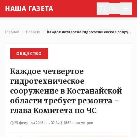
Н
АША
Г
АЗЕТА
Отк
Главная
/
Новости
/
Каждое четвертое гидротехническое сооружение в Костанайской области требует ремонта - глава Комитета по ЧС
ОБЩЕСТВО
Каждое четвертое
гидротехническое
сооружение в Костанайской
области требует ремонта -
глава Комитета по ЧС
25 февраля 2016 г. в 02:34
1868 просмотров