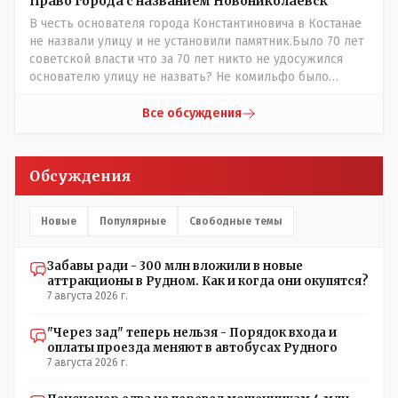
Право города с названием Новониколаевск
публиковать полную и объективную информацию. А
В честь основателя города Константиновича в Костанае
потом продолжать тему. если выяснятся новые
не назвали улицу и не установили памятник.Было 70 лет
обстоятельства.
советской власти что за 70 лет никто не удосужился
основателю улицу не назвать? Не комильфо было
генерал-губернаторам улицы дарить? При СССР что то
знали о нем такое нехорошее? Ну и сейчас значит не
Все обсуждения
надо. Обойдёмся как-нибудь vofkakst: Где ономасты,
которые топят за возвращение исторических
названийТак вернули же историческое Кустанай
Обсуждения
коренное название городишка
Новые
Популярные
Свободные темы
Забавы ради - 300 млн вложили в новые
аттракционы в Рудном. Как и когда они окупятся?
7 августа 2026 г.
"Через зад" теперь нельзя - Порядок входа и
оплаты проезда меняют в автобусах Рудного
7 августа 2026 г.