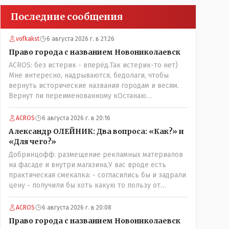
Последние сообщения
vofkakst
6 августа 2026 г. в 21:26
Право города с названием Новониколаевск
ACROS: без истерик - вперёд.Так истерик-то нет)
Мне интересно, надрываются, бедолаги, чтобы
вернуть исторические названия городам и весям.
Вернут ли переименованному кОстанаю
историческое имя? Ведь для этого же эти она..
ономасты существуют)) Или тут тоже двойной
ACROS
6 августа 2026 г. в 20:16
стандарт есть?
Александр ОЛЕЙНИК: Два вопроса: «Как?» и
«Для чего?»
Добринцофф: размещение рекламных материалов
на фасаде и внутри магазина,У вас вроде есть
практическая смекалка: - согласились бы и задрали
цену - получили бы хоть какую то пользу от
будущих депутатов, как говориться- с паршивой
овцы хоть шерсти клок, тем более эта тётенька
ACROS
6 августа 2026 г. в 20:08
платила бы не со своего кармана, а с халявных,
Право города с названием Новониколаевск
партийных денег.- думаю сильно не торговалась