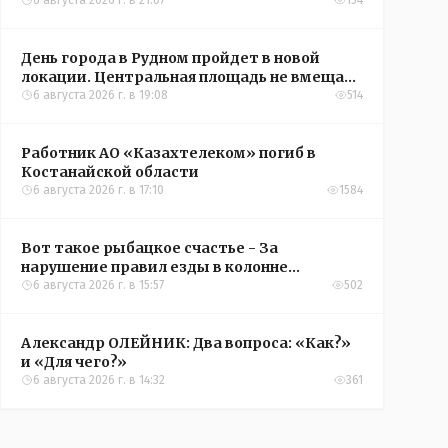
6 августа 2026 г. в 21:07
154
День города в Рудном пройдет в новой
локации. Центральная площадь не вмещает
всех желающих
6 августа 2026 г. в 19:08
514
Работник АО «Казахтелеком» погиб в
Костанайской области
6 августа 2026 г. в 17:10
1584
Вот такое рыбацкое счастье - За
нарушение правил езды в колонне
оштрафовали участников соревнований в
6 августа 2026 г. в 15:57
502
Аркалыке
Александр ОЛЕЙНИК: Два вопроса: «Как?»
и «Для чего?»
6 августа 2026 г. в 14:32
361