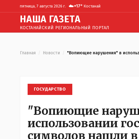
☁️
+
17
°
пятница, 7 августа 2026 г.
Костанай
Н
АША
Г
АЗЕТА
КОСТАНАЙСКИЙ РЕГИОНАЛЬНЫЙ ПОРТАЛ
Главная
/
Новости
/
"Вопиющие нарушения" в использ
ГОСУДАРСТВО
"Вопиющие наруш
использовании го
символов нашли в