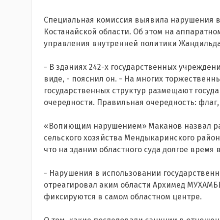
Специальная комиссия выявила нарушения в
Костанайской области. Об этом на аппаратн
управления внутренней политики Жандильд
- В зданиях 242-х государственных учрежден
виде, - пояснил он. - На многих торжествен
государственных структур размещают госуд
очередности. Правильная очередность: флаг, г
«Вопиющим нарушением» Маканов назвал рас
сельского хозяйства Мендыкаринского района
что на здании областного суда долгое время
- Нарушения в использовании государственн
отреагировал аким области Архимед МУХАМБЕТ
фиксируются в самом областном центре.