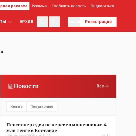
рная реклама
Реклама
Сообщить новость
Подписаться
КТЫ
АРХИВ
Войти
Регистрация
ти
Новости
Все
Новые
Популярные
Пенсионер едва не перевел мошенникам 4
млн тенге в Костанае