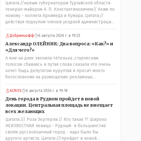
Цитата://новым губернатором Тургайской области
бы.
генерал-майором А. П. Константиновичем// Аким по
новому - коллега Архимеда и Кумара. Цитата://
действуя подкупом членов уездной администрации,
о// Цитата://Последовала спекуляция земельными
участками,// Интересно: - тогда был
Добринцофф
6 августа 2026 г. в 19:23
антикорруционный комитет ??? Цитата:///
Александр ОЛЕЙНИК: Два вопроса: «Как?» и
киргизское население // Казахи. Цитата://
«Для чего?»
Административный персонал в 1885 году состоял из
А мне на днях звонила тётенька ,старческим
уездного начальника, старшего и младшего
голосом сбиваясь и путая слова сказала что очень
помощников и двух письмоводителей, в уездном
хочет быдь депутатом курултая и просит моего
управлении выделились отделы полиции, суда и
богословения на размещение рекламных
городской управы. Имелись уездный и
материалов на фасаде и внутри магазина,на что я ей
ветеринарный врачи, повивальная бабка,
честно сказал,что от вас даромедов пользы для
фельдшер, открылась аптека.// Областной акимат -
ACROS
6 августа 2026 г. в 19:18
людей нет никакой,а потому использовать мой
по нынешнему. Цитата:///В честь основателя города
День города в Рудном пройдет в новой
магазин как платформу для раздачи пустых
Константиновича в Костанае не назвали улицу и не
локации. Центральная площадь не вмещает
обещаний я не позволю,на это разговор и
установили памятник.// vofkakst: Где ономасты,
всех желающих
закончился.
которые топят за возвращение исторических
Цитата:/// Роза Зергерли.// Кто такая ?? Широко
названий?Какие проблемы, почему кто то должен
НЕИЗВЕСТНАЯ певица - Рудный- в большинстве
делать что то за вас- - выдвинете идею, создайте
своём русскоязычный город - надо было бы
инициативную группу, напишите ходатайство в
другого артиста. Цитата:///пройдет в новой