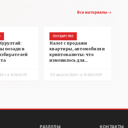
Все материалы
О
ГОСУДАРСТВО
Курултай:
Налог с продажи
пы позади и
квартиры, автомобиля и
избирателей
криптовалюты: что
ста
изменилось для
казахстанцев
6 г. в 14:56
275
5 августа 2026 г. в 13:38
3395
РАЗДЕЛЫ
КОНТАКТЫ