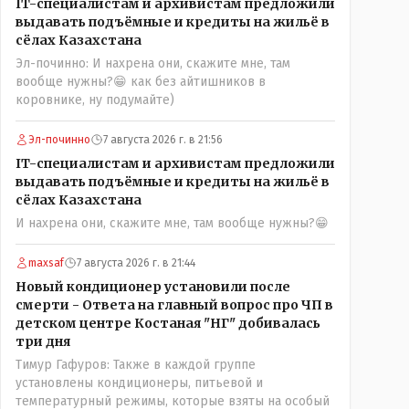
IT-специалистам и архивистам предложили
можно решать и устранять эти сбои и удалённо -
выдавать подъёмные и кредиты на жильё в
лёжа на диване, в городе. Но, этих современных и
сёлах Казахстана
оцифрованных МТФ критично мало для массового
Эл-починно: И нахрена они, скажите мне, там
переезда лохматых и обкуренных молодых ребят
вообще нужны?😁 как без айтишников в
из города в село, да и те МТФ я по опыту
коровнике, ну подумайте)
подозреваю, скоро перейдут на обслуживание с
помошью кувалды, китайского скотча, алюминевой
проволоки и русского мата. Вот где работать в селе
Эл-починно
7 августа 2026 г. в 21:56
именно АРХИВАРИУСАМ - понятие не имею-
IT-специалистам и архивистам предложили
допустим все мои архивы по работе и по семейной
выдавать подъёмные и кредиты на жильё в
жизни - помещаются в одну дешёвую китайскую
сёлах Казахстана
флешку купленную на оптушке на Складской за 1
И нахрена они, скажите мне, там вообще нужны?😁
000 тенге. Впрочем, не надо гадать: - это замутили
УМНЫЕ люди наверху , близко расположенные к
maxsaf
7 августа 2026 г. в 21:44
гос.бюджету- наверняка они знают что делают.
Новый кондиционер установили после
смерти - Ответа на главный вопрос про ЧП в
детском центре Костаная "НГ" добивалась
три дня
Тимур Гафуров: Также в каждой группе
установлены кондиционеры, питьевой и
температурный режимы, которые взяты на особый