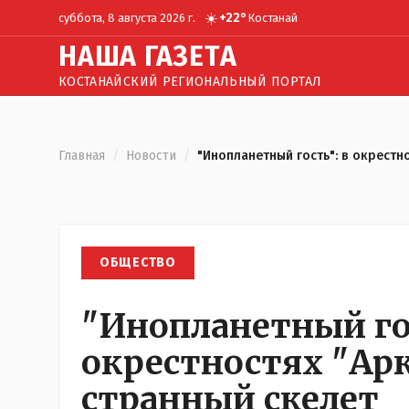
☀️
+
22
°
суббота, 8 августа 2026 г.
Костанай
Н
АША
Г
АЗЕТА
КОСТАНАЙСКИЙ РЕГИОНАЛЬНЫЙ ПОРТАЛ
Главная
/
Новости
/
"Инопланетный гость": в окрестн
ОБЩЕСТВО
"Инопланетный гос
окрестностях "Ар
странный скелет