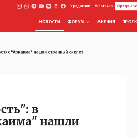
О редакции
WhatsApp
Предвыбо
НОВОСТИ
ФОРУМ
МНЕНИЯ
ПРОЕ
остях "Аркаима" нашли странный скелет
ть": в
каима" нашли