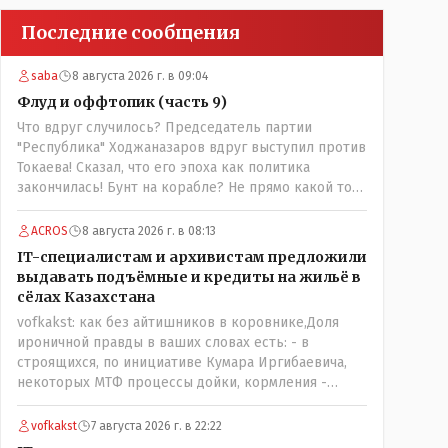
Последние сообщения
saba
8 августа 2026 г. в 09:04
Флуд и оффтопик (часть 9)
Что вдруг случилось? Председатель партии
"Республика" Ходжаназаров вдруг выступил против
Токаева! Сказал, что его эпоха как политика
закончилась! Бунт на корабле? Не прямо какой то
правдолюб вдруг выступил! Может он
инопланетянин? Появился неизвестно откуда,
ACROS
8 августа 2026 г. в 08:13
отжал у бывшего всесильного Розинова целый
IT-специалистам и архивистам предложили
холдинг и теперь против президента выступает!
выдавать подъёмные и кредиты на жильё в
Вот ни капельки ему не поверю, что он действует в
сёлах Казахстана
интересах страны, про народ уже и не говорю!
vofkakst: как без айтишников в коровнике,Доля
Опять какие то закулисные игры?
ироничной правды в ваших словах есть: - в
строящихся, по инициативе Кумара Иргибаевича,
некоторых МТФ процессы дойки, кормления -
оцифрованы и иногда эти программы дают сбой - и
тогда они нужны, хотя я насколько в курсе своей
vofkakst
7 августа 2026 г. в 22:22
комьютерной безграмотности - все эти вопросы