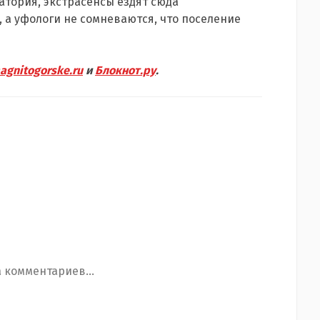
атория, экстрасенсы ездят сюда
 а уфологи не сомневаются, что поселение
agnitogorske.ru
и
Блокнот.ру
.
 комментариев...