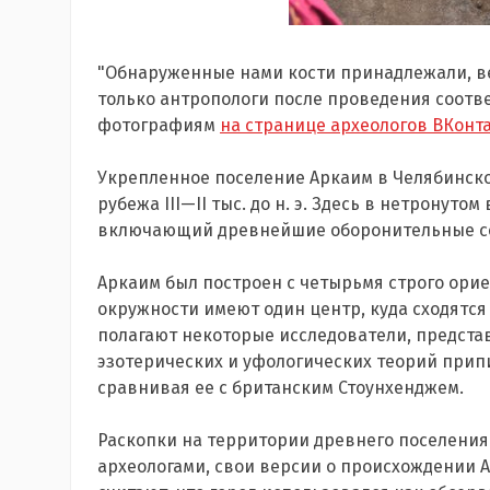
"Обнаруженные нами кости принадлежали, ве
только антропологи после проведения соотве
фотографиям
на странице археологов ВКонт
Укрепленное поселение Аркаим в Челябинско
рубежа III—II тыс. до н. э. Здесь в нетронут
включающий древнейшие оборонительные со
Аркаим был построен с четырьмя строго ори
окружности имеют один центр, куда сходятся
полагают некоторые исследователи, предста
эзотерических и уфологических теорий прип
сравнивая ее с британским Стоунхенджем.
Раскопки на территории древнего поселения ве
археологами, свои версии о происхождении