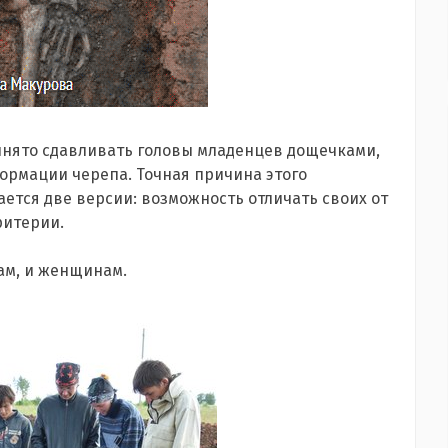
ринято сдавливать головы младенцев дощечками,
ормации черепа. Точная причина этого
ется две версии: возможность отличать своих от
ритерии.
ам, и женщинам.