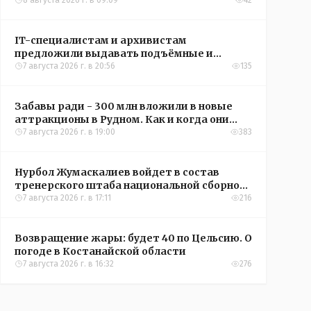
8 августа 2026 г. в 09:09
42
IT-специалистам и архивистам
предложили выдавать подъёмные и
кредиты на жильё в сёлах Казахстана
7 августа 2026 г. в 20:56
135
Забавы ради - 300 млн вложили в новые
аттракционы в Рудном. Как и когда они
окупятся?
7 августа 2026 г. в 19:00
383
Нурбол Жумаскалиев войдет в состав
тренерского штаба национальной сборной
Казахстана по футболу
7 августа 2026 г. в 17:11
216
Возвращение жары: будет 40 по Цельсию. О
погоде в Костанайской области
7 августа 2026 г. в 16:32
276