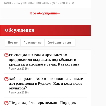
контроль, учитывая погодные условия в это
лето.Мы решили. что это - противоречие. Вы
считаете иначе?Ну тут противоречия нет. Этот
Все обсуждения
комментарий прозвучал на следующий день после
трагедии, то есть 29 июля, когда спешно
установили и воду, и новые кондиционеры, и
Обсуждения
впервые поставили температурный режим на
контроль. То есть первая часть - информация до
трагедии, вторая часть - информация после
Новые
Популярные
Свободные темы
трагедии, когда все уже было исправлено.
IT-специалистам и архивистам
предложили выдавать подъёмные и
кредиты на жильё в сёлах Казахстана
7 августа 2026 г.
Забавы ради - 300 млн вложили в новые
аттракционы в Рудном. Как и когда они
окупятся?
7 августа 2026 г.
"Через зад" теперь нельзя - Порядок