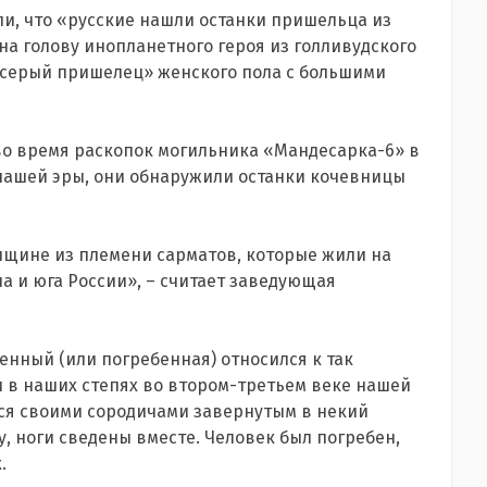
ли, что «русские нашли останки пришельца из
 на голову инопланетного героя из голливудского
«серый пришелец» женского пола с большими
 во время раскопок могильника «Мандесарка-6» в
. нашей эры, они обнаружили останки кочевницы
нщине из племени сарматов, которые жили на
а и юга России», – считает заведующая
енный (или погребенная) относился к так
 в наших степях во втором-третьем веке нашей
лся своими сородичами завернутым в некий
лу, ноги сведены вместе. Человек был погребен,
.