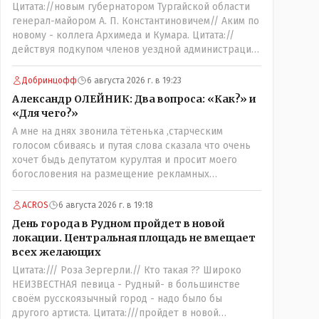
Цитата://новым губернатором Тургайской области
бы.
генерал-майором А. П. Константиновичем// Аким по
новому - коллега Архимеда и Кумара. Цитата://
действуя подкупом членов уездной администрации,
о// Цитата://Последовала спекуляция земельными
участками,// Интересно: - тогда был
Добринцофф
6 августа 2026 г. в 19:23
антикорруционный комитет ??? Цитата:///
Александр ОЛЕЙНИК: Два вопроса: «Как?» и
киргизское население // Казахи. Цитата://
«Для чего?»
Административный персонал в 1885 году состоял из
А мне на днях звонила тётенька ,старческим
уездного начальника, старшего и младшего
голосом сбиваясь и путая слова сказала что очень
помощников и двух письмоводителей, в уездном
хочет быдь депутатом курултая и просит моего
управлении выделились отделы полиции, суда и
богословения на размещение рекламных
городской управы. Имелись уездный и
материалов на фасаде и внутри магазина,на что я ей
ветеринарный врачи, повивальная бабка,
честно сказал,что от вас даромедов пользы для
фельдшер, открылась аптека.// Областной акимат -
ACROS
6 августа 2026 г. в 19:18
людей нет никакой,а потому использовать мой
по нынешнему. Цитата:///В честь основателя города
День города в Рудном пройдет в новой
магазин как платформу для раздачи пустых
Константиновича в Костанае не назвали улицу и не
локации. Центральная площадь не вмещает
обещаний я не позволю,на это разговор и
установили памятник.// vofkakst: Где ономасты,
всех желающих
закончился.
которые топят за возвращение исторических
Цитата:/// Роза Зергерли.// Кто такая ?? Широко
названий?Какие проблемы, почему кто то должен
НЕИЗВЕСТНАЯ певица - Рудный- в большинстве
делать что то за вас- - выдвинете идею, создайте
своём русскоязычный город - надо было бы
инициативную группу, напишите ходатайство в
другого артиста. Цитата:///пройдет в новой