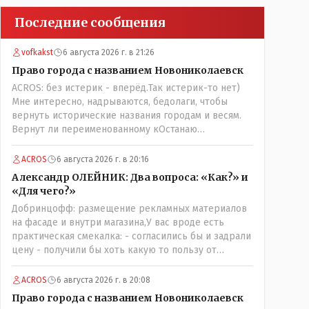
Последние сообщения
vofkakst
6 августа 2026 г. в 21:26
Право города с названием Новониколаевск
ACROS: без истерик - вперёд.Так истерик-то нет)
Мне интересно, надрываются, бедолаги, чтобы
вернуть исторические названия городам и весям.
Вернут ли переименованному кОстанаю
историческое имя? Ведь для этого же эти она..
ономасты существуют)) Или тут тоже двойной
ACROS
6 августа 2026 г. в 20:16
стандарт есть?
Александр ОЛЕЙНИК: Два вопроса: «Как?» и
«Для чего?»
Добринцофф: размещение рекламных материалов
на фасаде и внутри магазина,У вас вроде есть
практическая смекалка: - согласились бы и задрали
цену - получили бы хоть какую то пользу от
будущих депутатов, как говориться- с паршивой
овцы хоть шерсти клок, тем более эта тётенька
ACROS
6 августа 2026 г. в 20:08
платила бы не со своего кармана, а с халявных,
Право города с названием Новониколаевск
партийных денег.- думаю сильно не торговалась