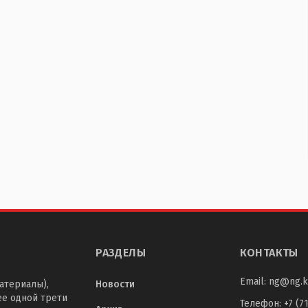
РАЗДЕЛЫ
КОНТАКТЫ
Email:
ng@ng.k
атериалы),
Новости
ее одной трети
Телефон
:
+7 (7