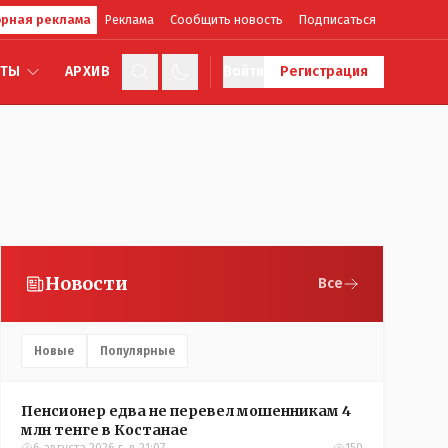
рная реклама
Реклама
Сообщить новость
Подписаться
КТЫ
АРХИВ
Войти
Регистрация
Новости
Все
Новые
Популярные
Пенсионер едва не перевел мошенникам 4
млн тенге в Костанае