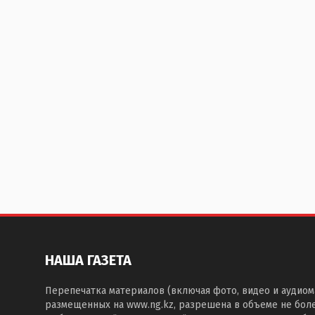
НАША ГАЗЕТА
Перепечатка материалов (включая фото, видео и аудиом
размещенных на www.ng.kz, разрешена в объеме не бол