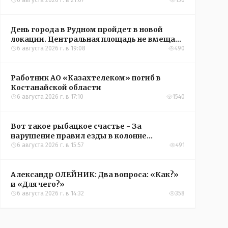
6 августа 2026 г. в 21:07
150
День города в Рудном пройдет в новой
локации. Центральная площадь не вмещает
всех желающих
6 августа 2026 г. в 19:08
490
Работник АО «Казахтелеком» погиб в
Костанайской области
6 августа 2026 г. в 17:10
1540
Вот такое рыбацкое счастье - За
нарушение правил езды в колонне
оштрафовали участников соревнований в
6 августа 2026 г. в 15:57
491
Аркалыке
Александр ОЛЕЙНИК: Два вопроса: «Как?»
и «Для чего?»
6 августа 2026 г. в 14:32
358