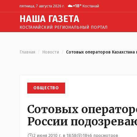
☁️
+
18
°
пятница, 7 августа 2026 г.
Костанай
Н
АША
Г
АЗЕТА
КОСТАНАЙСКИЙ РЕГИОНАЛЬНЫЙ ПОРТАЛ
Главная
/
Новости
/
Сотовых операторов Казахстана 
ОБЩЕСТВО
Сотовых оператор
России подозреваю
2 июня 2010 г. в 18:58
1846 просмотров