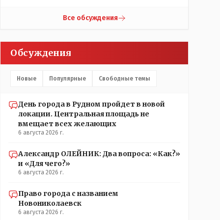
гор.маслихат и без истерик - вперёд. Под лежачий
локации.// Просто по русски написать: "...пройдёт в
камень- вода не потечёт. Насчёт ономастов: -
другом месте..." - нельзя было.???
Все обсуждения
нужны русскоязычные ономасты - я думаю они
найдутся.
Обсуждения
Новые
Популярные
Свободные темы
День города в Рудном пройдет в новой
локации. Центральная площадь не
вмещает всех желающих
6 августа 2026 г.
Александр ОЛЕЙНИК: Два вопроса: «Как?»
и «Для чего?»
6 августа 2026 г.
Право города с названием
Новониколаевск
6 августа 2026 г.