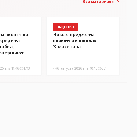
Все материалы
ОБЩЕСТВО
ы звонят из-
Новые предметы
 кредита –
появятся в школах
шибка,
Казахстана
совершают
нцы
6 г. в 11:46
1713
6 августа 2026 г. в 10:15
351