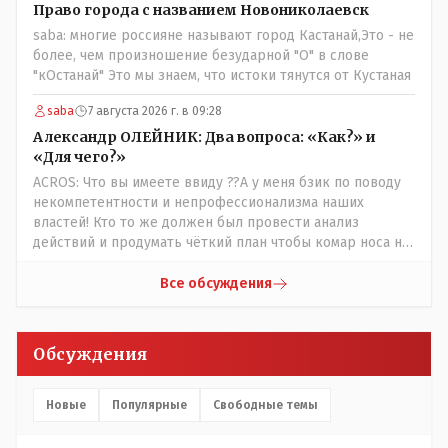
когда водитель должен и на дорогу смотреть, и оплату
Право города с названием Новониколаевск
контролировать , и (в редких случаях оплаты наличкой)
saba: многие россияне называют город Кастанай,Это - не
сдачу выдавать. У нас прогресс почему-то идет с
более, чем произношение безударной "О" в слове
регрессом рука об руку. Любую хорошую задумку
"кОстанай" Это мы знаем, что истоки тянутся от Кустаная
умудряемся похерить(
saba
7 августа 2026 г. в 09:28
Александр ОЛЕЙНИК: Два вопроса: «Как?» и
«Для чего?»
ACROS: Что вы имеете ввиду ??А у меня бзик по поводу
некомпетентности и непрофессионализма наших
властей! Кто то же должен был провести анализ
действий и продумать чёткий план чтобы комар носа не
подточил! Но тут явно спешили, а в аналитическом
центре либо кто то из родственников сидит, либо
Все обсуждения
ведущий специалист на Мальдивы уехал, либо всё
вместе! Пока прокатывает по вышеизложенным Вами
причинам, просто обстоятельства немного меняются по
Обсуждения
сравнению с Назарбаевскими временами, власти
решили пощупать кошелёк населения, а это уже
неизвестная в уравнении взаимоотношений власти и
Новые
Популярные
Свободные темы
народа! Тут бы как раз специалист-аналитик и
пригодился бы!