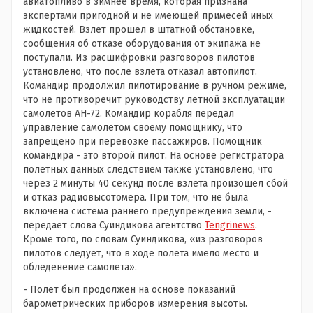
авиатопливо в зимнее время, которая признана
экспертами пригодной и не имеющей примесей иных
жидкостей. Взлет прошел в штатной обстановке,
сообщения об отказе оборудования от экипажа не
поступали. Из расшифровки разговоров пилотов
установлено, что после взлета отказал автопилот.
Командир продолжил пилотирование в ручном режиме,
что не противоречит руководству летной эксплуатации
самолетов АН-72. Командир корабля передал
управление самолетом своему помощнику, что
запрещено при перевозке пассажиров. Помощник
командира - это второй пилот. На основе регистратора
полетных данных следствием также установлено, что
через 2 минуты 40 секунд после взлета произошел сбой
и отказ радиовысотомера. При том, что не была
включена система раннего предупреждения земли, -
передает слова Суиндикова агентство
Tengrinews
.
Кроме того, по словам Суиндикова, «из разговоров
пилотов следует, что в ходе полета имело место и
обледенение самолета».
- Полет был продолжен на основе показаний
барометрических приборов измерения высоты.