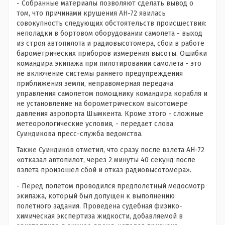
- Собранные материалы позволяют сделать вывод о
том, что причинами крушения АН-72 явилась
совокупность следующих обстоятельств происшествия:
неполадки в бортовом оборудовании самолета - выход
из строя автопилота и радиовысотомера, сбои в работе
барометрических приборов измерения высоты. Ошибки
командира экипажа при пилотировании самолета - это
не включение системы раннего предупреждения
приближения земли, неправомерная передача
управления самолетом помощнику командира корабля и
не установление на борометрическом высотомере
давления аэропорта Шымкента. Кроме этого - сложные
метеорологические условия, - передает слова
Суиндикова пресс-служба ведомства.
Также Суиндиков отметил, что сразу после взлета АН-72
«отказал автопилот, через 2 минуты 40 секунд после
взлета произошел сбой и отказ радиовысотомера».
- Перед полетом проводился предполетный медосмотр
экипажа, который был допущен к выполнению
полетного задания. Проведена судебная физико-
химическая экспертиза жидкости, добавляемой в