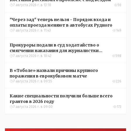
7 августа 2026 г. в 13:10
56
"Через зад" теперь нельзя - Порядок входа и
оплаты проезда меняют в автобусах Рудного
7 августа 2026 г. в 11:43
149
Прокуроры подали в суд ходатайство о
смягчении наказания для журналистки
Александры Алёховой
7 августа 2026 г. в 10:42
598
В «Тоболе» назвали причины крупного
поражения в еврокубковом матче
7 августа 2026 г. в 09:55
226
Какие специальности получили больше всего
грантов в 2026 году
7 августа 2026 г. в 09:00
173