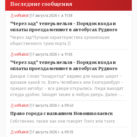
Последние сообщения
vofkakst
7 августа 2026 г. в 11:58
"Через зад" теперь нельзя - Порядок входа и
оплаты проезда меняют в автобусах Рудного
"Через зад"Лучшая характеристика организации
общественного транспорта ))
vofkakst
7 августа 2026 г. в 11:56
"Через зад" теперь нельзя - Порядок входа и
оплаты проезда меняют в автобусах Рудного
Дикари. Слово "кондуктор" видимо для наших широт -
архаизм какой то. Взять Челябинск или Екатеринбург -
пришел автобус - все двери открылись. Люди выходят
откуда удобно. Заходят также в любую дверь. Далее -
либо платишь сам (у каждой двери есть валидатор),
vofkakst
7 августа 2026 г. в 09:43
либо кондуктор подойдет с терминалом. Водитель
разгружен от вопросов оплаты, полностью
Право города с названием Новониколаевск
сконцентрировавшись на управлении автобусом.
Собственно, также как они говорят Тэнгэ или тэнге
Кондуктор - помимо удобства - несомненно рабочие
места. Сколько людей можно трудоустроить? Но зачем,
vofkakst
7 августа 2026 г. в 09:35