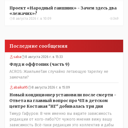
Проект «Народный гаишник» - Зачем здесь два
«лежачих»?
8 августа 2026 г. в 10:09
349
Последние сообщения
saba
8 августа 2026 г. в 15:33
Флуд и оффтопик (часть 9)
ACROS: ЖаильмеТам случайно летающую тарелку не
замечали?
abaika95
8 августа 2026 г. в 15:09
Новый кондиционер установили после смерти -
Ответа на главный вопрос про ЧП в детском
центре Костаная "НГ" добивалась три дня
Тимур Гафуров: В чем именно вы видите зависимость
редакции от кого-либо?От чужого мнения вижу вашу
зависимость Всё-таки редакция это коллектив и дабы