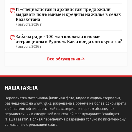
IT-специалистам и архивистам предложили
выдавать подъёмные и кредиты на жильё в сёлах
Казахстана
7 августа 2026 г.
Забавы ради - 300 млн вложили в новые
аттракционы в Рудном. Как и когда они окупятся?
7 августа 2026 г.
Все обсуждения
НАША ГАЗЕТА
Перепечатка материалов (включая фото, видео и аудиоматериалы),
размещенных на www.ng.kz, разрешена в объеме не более одной трети
с обязательной гиперссылкой на материал в первом абзаце, как
первоисточник в следующей или схожей формулировке: "сообщает
"Наша Газета". Полная перепечатка разрешена только по письменному
соглашению с редакцией сайта