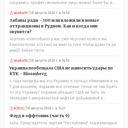
сохранить профессиональное лицо можно было бы и
указать Общественному объединению на не
abaika95
8 августа 2026 г. в 14:58
корректность высказываний о вас в том тоне в котором
была та публикация. Нет вы проглотили оскорбления и
Забавы ради - 300 млн вложили в новые
побежали оправдываться Незнаю если бы моего
аттракционы в Рудном. Как и когда они
журналиста поносили на всю округу за его по сути
окупятся?
рабочую ошибку я бы его в обиду не дал. Да признать
чертово колесоБыло у вас уже чёртово колесо вы
ошибку но при этом и указать хейтерам их место как
благополучно его снесли вместо того чтобы довести до
мне кажется надо. А у вас как-то не получилось. В итоге
ума))) Бабки тютю
есть ощущение что вы не пятая власть а инструмент в
руках тех кто может вас публично поносить maxsaf: А чё,
abaika95
8 августа 2026 г. в 14:53
надо было оставить оригинальную статью, где всё
Украина пообещала США не наносить удары по
красиво, чисто и свежо?Да, это называется
КТК – Bloomberg
журналистика. Человек проделал работу это его взгляд
4 года назад Да мы эту Украину в кольцо обматамем и за
на вещи У другого свой взгляд Почему вообще кто-то
3 дня возьмём, подавим все огневые точки, чё там брать
должен указывать журналисту как писать и в каком
то эту Украину? Украина обещает США не бить по
тоне? maxsaf: Ну правда бы всё равно вышла наружу,
танкерам с американской нефтью добываемой в
все равно кто-то выяснил бы, что новые кондиционеры
Казахстане-мы сейчас в этой точке
установлены ПОСЛЕ смерти ребенка.Флаг в руки.
ACROS
8 августа 2026 г. в 14:27
Выяснили и выяснили что дальше? У журналиста НГ
Флуд и оффтопик (часть 9)
была другая задача провести репортаж а не
расследование maxsaf: Или тебе такой вариант не
saba: Председатель партии "Республика" Ходжаназаров