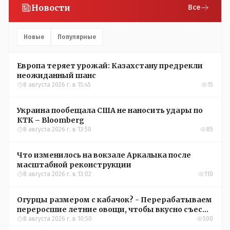
Новости
Все
Новые
Популярные
Европа теряет урожай: Казахстану предрекли
неожиданный шанс
8 августа 2026 г. в 15:45
15
Украина пообещала США не наносить удары по
КТК – Bloomberg
8 августа 2026 г. в 13:50
85
Что изменилось на вокзале Аркалыка после
масштабной реконструкции
8 августа 2026 г. в 13:02
110
Огурцы размером с кабачок? - Перерабатываем
переросшие летние овощи, чтобы вкусно съесть
зимой
8 августа 2026 г. в 10:50
500